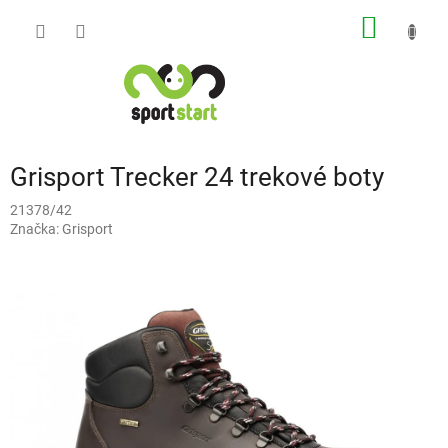
Přejít
NÁKUP
na
obsah
KOŠÍK
Grisport Trecker 24 trekové boty
21378/42
Značka:
Grisport