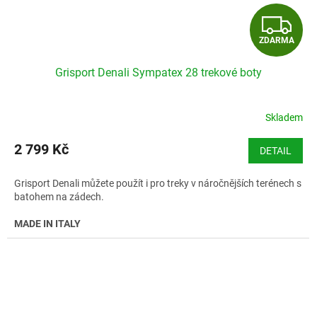
Z
ZDARMA
D
Grisport Denali Sympatex 28 trekové boty
A
R
Skladem
M
2 799 Kč
DETAIL
A
Grisport Denali můžete použít i pro treky v náročnějších terénech s
batohem na zádech.
MADE IN ITALY
Velikostní tabulka Grisport