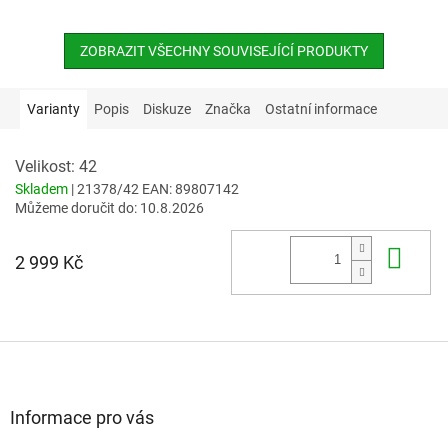
ZOBRAZIT VŠECHNY SOUVISEJÍCÍ PRODUKTY
Varianty
Popis
Diskuze
Značka
Ostatní informace
Velikost: 42
Skladem
| 21378/42
EAN:
89807142
Můžeme doručit do:
10.8.2026
Do 
2 999 Kč
Z
á
p
a
Informace pro vás
t