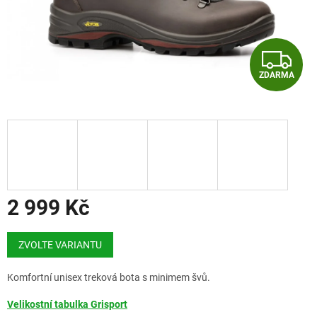
Z
ZDARMA
D
A
R
M
A
2 999 Kč
Měrná
cena:
ZVOLTE VARIANTU
Komfortní unisex treková bota s minimem švů.
Velikostní tabulka Grisport