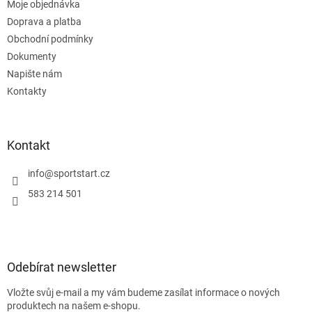
Moje objednávka
í
Doprava a platba
Obchodní podmínky
Dokumenty
Napište nám
Kontakty
Kontakt
info
@
sportstart.cz
583 214 501
Odebírat newsletter
Vložte svůj e-mail a my vám budeme zasílat informace o nových
produktech na našem e-shopu.