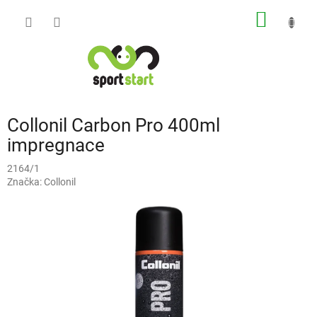
Přejít
NÁKUP
na
obsah
KOŠÍK
Collonil Carbon Pro 400ml
impregnace
2164/1
Značka:
Collonil