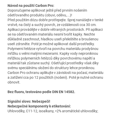
Návod na použití Carbon Pro:
Doporučujeme aplikovat ještě před prvním nošením
ošetřovaného produktu (obuvi, oděvu,...)!
Před použitím dózu dobře protřepejte. Sprej nanášejte v tenké
vrstvě, na čistý a suchý povrch, ze vzdálenosti cca 30 cm.
Aplikaci provádějte v dobře větraných prostorách. Při aplikaci
se na ošetřovaném materiálu nesmí tvořit kapky. Nechte
důkladně zaschnout, hladkou useň přeleštěte a broušenou
useň zdrsněte. Poté je možné aplikovat další prostředky.
Polymerní řetězce vytvoří na povrchu materiálu prodyšnou
mřížku s velmi malými mezerami. Kapky vody neproniknou
mřížkou polymerních řetězců díky povrchovému napětí a
materiál tak zůstane suchý. Ošetřující prostředky však díky
svému speciálnímu složení do struktury lehce proniknou.
Carbon Pro ochranu aplikujte v závislosti na počasí, materiálu
a zatížení cca po 12 použitích (nošení). Poté je nutné ochranu
obnovit.
Bez fluoru, testováno podle DIN EN 14582.
Signální slovo: Nebezpečí!
Nebezpečné komponenty k etiketování:
Uhlovodíky, C11-12, isoalkany, <2% aromátické uhlovodíky;