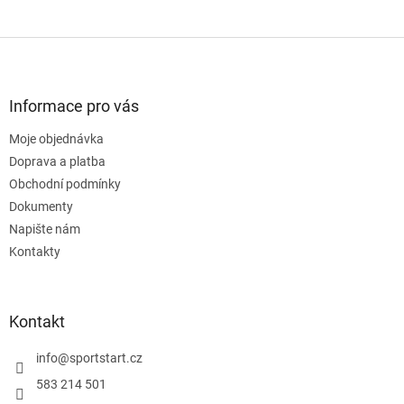
Z
á
p
a
Informace pro vás
t
Moje objednávka
í
Doprava a platba
Obchodní podmínky
Dokumenty
Napište nám
Kontakty
Kontakt
info
@
sportstart.cz
583 214 501