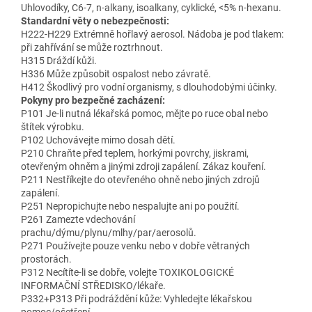
Uhlovodíky, C6-7, n-alkany, isoalkany, cyklické, <5% n-hexanu.
Standardní věty o nebezpečnosti:
H222-H229 Extrémně hořlavý aerosol. Nádoba je pod tlakem:
při zahřívání se může roztrhnout.
H315 Dráždí kůži.
H336 Může způsobit ospalost nebo závratě.
H412 Škodlivý pro vodní organismy, s dlouhodobými účinky.
Pokyny pro bezpečné zacházení:
P101 Je-li nutná lékařská pomoc, mějte po ruce obal nebo
štítek výrobku.
P102 Uchovávejte mimo dosah dětí.
P210 Chraňte před teplem, horkými povrchy, jiskrami,
otevřeným ohněm a jinými zdroji zapálení. Zákaz kouření.
P211 Nestříkejte do otevřeného ohně nebo jiných zdrojů
zapálení.
P251 Nepropichujte nebo nespalujte ani po použití.
P261 Zamezte vdechování
prachu/dýmu/plynu/mlhy/par/aerosolů.
P271 Používejte pouze venku nebo v dobře větraných
prostorách.
P312 Necítíte-li se dobře, volejte TOXIKOLOGICKÉ
INFORMAČNÍ STŘEDISKO/lékaře.
P332+P313 Při podráždění kůže: Vyhledejte lékařskou