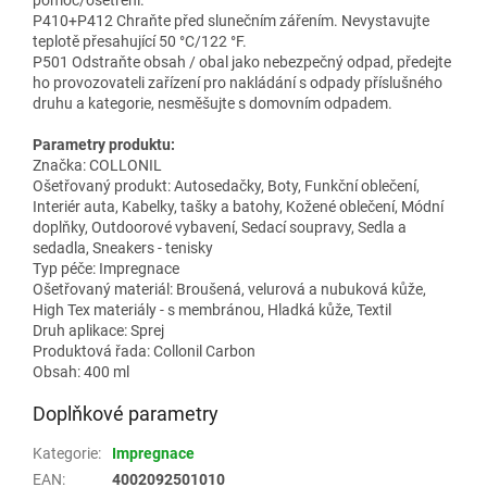
pomoc/ošetření.
P410+P412 Chraňte před slunečním zářením. Nevystavujte
teplotě přesahující 50 °C/122 °F.
P501 Odstraňte obsah / obal jako nebezpečný odpad, předejte
ho provozovateli zařízení pro nakládání s odpady příslušného
druhu a kategorie, nesměšujte s domovním odpadem.
Parametry produktu:
Značka: COLLONIL
Ošetřovaný produkt: Autosedačky, Boty, Funkční oblečení,
Interiér auta, Kabelky, tašky a batohy, Kožené oblečení, Módní
doplňky, Outdoorové vybavení, Sedací soupravy, Sedla a
sedadla, Sneakers - tenisky
Typ péče: Impregnace
Ošetřovaný materiál: Broušená, velurová a nubuková kůže,
High Tex materiály - s membránou, Hladká kůže, Textil
Druh aplikace: Sprej
Produktová řada: Collonil Carbon
Obsah: 400 ml
Doplňkové parametry
Kategorie
:
Impregnace
EAN
:
4002092501010