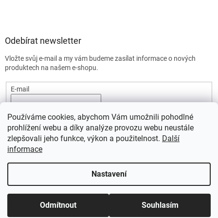
Odebírat newsletter
Vložte svůj e-mail a my vám budeme zasílat informace o nových
produktech na našem e-shopu.
E-mail
Vložením e-mailu souhlasíte s
podmínkami ochrany osobních
Používáme cookies, abychom Vám umožnili pohodlné
údajů.
prohlížení webu a díky analýze provozu webu neustále
PŘIHLÁSIT SE
zlepšovali jeho funkce, výkon a použitelnost.
Další
informace
Nastavení
Vytvořil Shoptet
Odmítnout
Souhlasím
Copyright 2026
SportStart.cz
. Všechna práva vyhrazena.