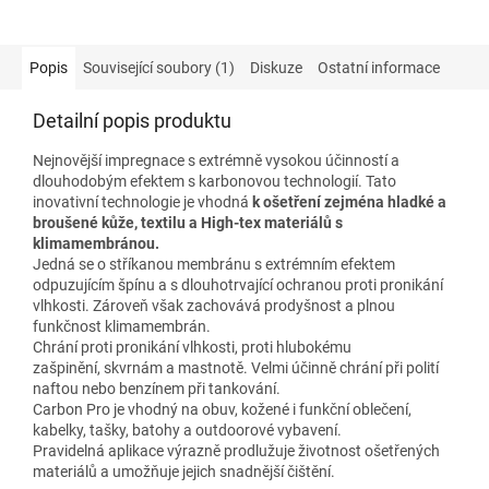
Popis
Související soubory (1)
Diskuze
Ostatní informace
Detailní popis produktu
Nejnovější impregnace s extrémně vysokou účinností a
dlouhodobým efektem s karbonovou technologií. Tato
inovativní technologie je vhodná
k ošetření zejména hladké a
broušené kůže, textilu a High-tex materiálů s
klimamembránou.
Jedná se o stříkanou membránu s extrémním efektem
odpuzujícím špínu a s dlouhotrvající ochranou proti pronikání
vlhkosti. Zároveň však zachovává prodyšnost a plnou
funkčnost klimamembrán.
Chrání proti pronikání vlhkosti, proti hlubokému
zašpinění, skvrnám a mastnotě. Velmi účinně chrání při polití
naftou nebo benzínem při tankování.
Carbon Pro je vhodný na obuv, kožené i funkční oblečení,
kabelky, tašky, batohy a outdoorové vybavení.
Pravidelná aplikace výrazně prodlužuje životnost ošetřených
materiálů a umožňuje jejich snadnější čištění.