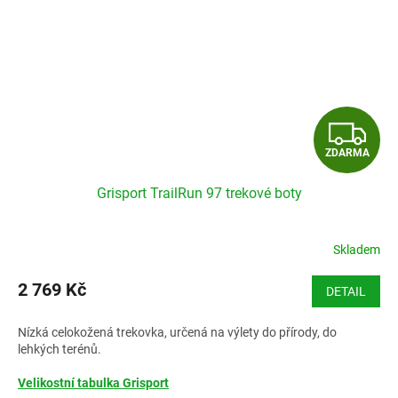
Z
ZDARMA
D
Grisport TrailRun 97 trekové boty
A
R
Skladem
M
2 769 Kč
DETAIL
A
Nízká celokožená trekovka, určená na výlety do přírody, do
lehkých terénů.
Velikostní tabulka Grisport