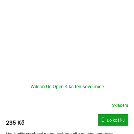
Wilson Us Open 4 ks tenisové míče
Skladem
Do košíku
235 Kč
Nové míče vyrobené novou technologií z nového, mnohem