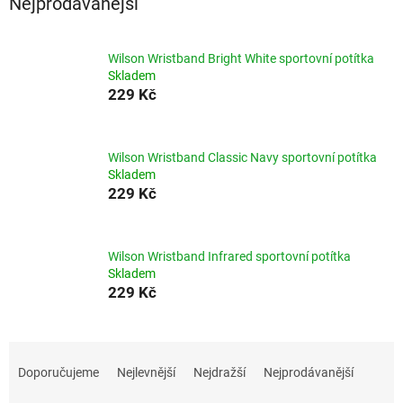
Nejprodávanější
Wilson Wristband Bright White sportovní potítka
Skladem
229 Kč
Wilson Wristband Classic Navy sportovní potítka
Skladem
229 Kč
Wilson Wristband Infrared sportovní potítka
Skladem
229 Kč
Ř
a
Doporučujeme
Nejlevnější
Nejdražší
Nejprodávanější
z