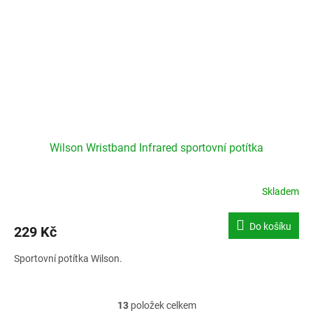
Wilson Wristband Infrared sportovní potítka
Skladem
Do košíku
229 Kč
Sportovní potítka Wilson.
13
položek celkem
O