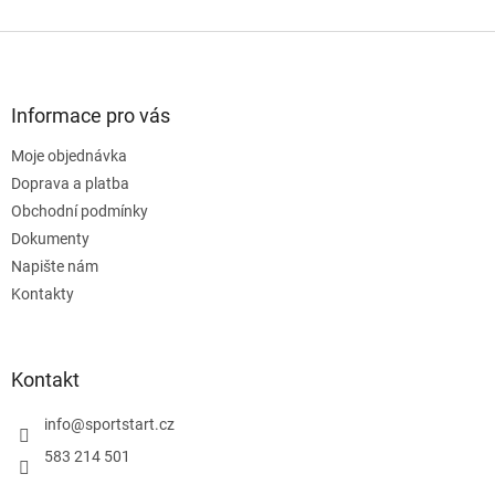
v
l
Z
á
á
d
p
a
a
Informace pro vás
c
t
í
Moje objednávka
í
p
Doprava a platba
r
v
Obchodní podmínky
k
Dokumenty
y
Napište nám
v
ý
Kontakty
p
i
s
u
Kontakt
info
@
sportstart.cz
583 214 501