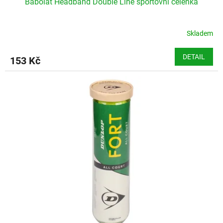
Babolat Headband Double Line sportovní čelenka
Skladem
DETAIL
153 Kč