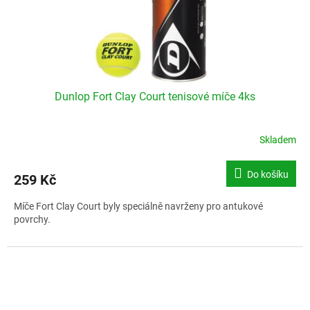
Dunlop Fort Clay Court tenisové míče 4ks
Skladem
Do košíku
259 Kč
Míče Fort Clay Court byly speciálně navrženy pro antukové
povrchy.