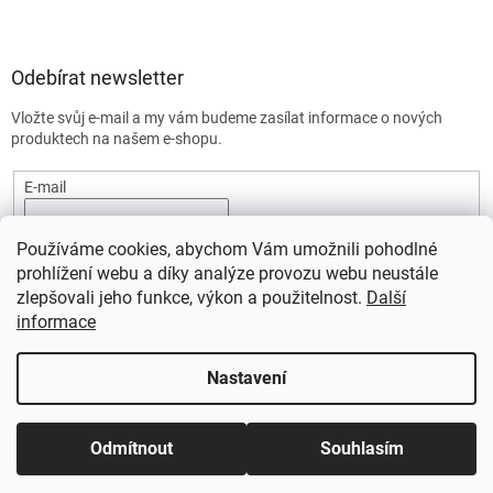
Odebírat newsletter
Vložte svůj e-mail a my vám budeme zasílat informace o nových
produktech na našem e-shopu.
E-mail
Vložením e-mailu souhlasíte s
podmínkami ochrany osobních
Používáme cookies, abychom Vám umožnili pohodlné
údajů.
prohlížení webu a díky analýze provozu webu neustále
PŘIHLÁSIT SE
zlepšovali jeho funkce, výkon a použitelnost.
Další
informace
Nastavení
Vytvořil Shoptet
Odmítnout
Souhlasím
Copyright 2026
SportStart.cz
. Všechna práva vyhrazena.