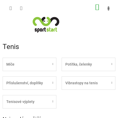
Přejít
NÁKUP
na
obsah
KOŠÍK
Tenis
Míče
Potítka, čelenky
Příslušenství, doplňky
Vibrastopy na tenis
Tenisové výplety