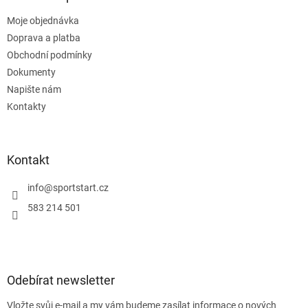
r
t
v
Moje objednávka
í
k
Doprava a platba
y
v
Obchodní podmínky
ý
Dokumenty
p
Napište nám
i
s
Kontakty
u
Kontakt
info
@
sportstart.cz
583 214 501
Odebírat newsletter
Vložte svůj e-mail a my vám budeme zasílat informace o nových