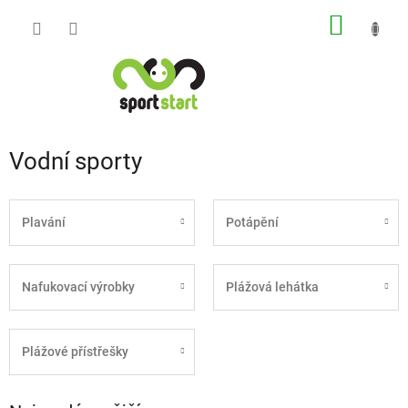
Přejít
NÁKUP
na
obsah
KOŠÍK
Vodní sporty
Plavání
Potápění
Nafukovací výrobky
Plážová lehátka
Plážové přístřešky