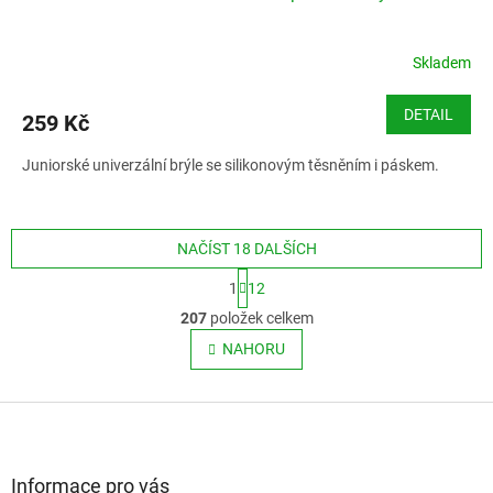
Skladem
DETAIL
259 Kč
Juniorské univerzální brýle se silikonovým těsněním i páskem.
NAČÍST 18 DALŠÍCH
S
1
12
t
O
r
207
položek celkem
v
á
l
NAHORU
n
á
k
o
d
v
Z
a
á
c
á
n
í
p
í
p
a
Informace pro vás