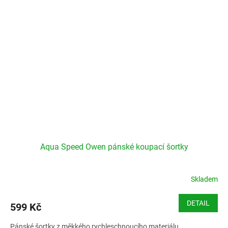
Aqua Speed Owen pánské koupací šortky
Skladem
DETAIL
599 Kč
Pánské šortky z měkkého rychleschnoucího materiálu.