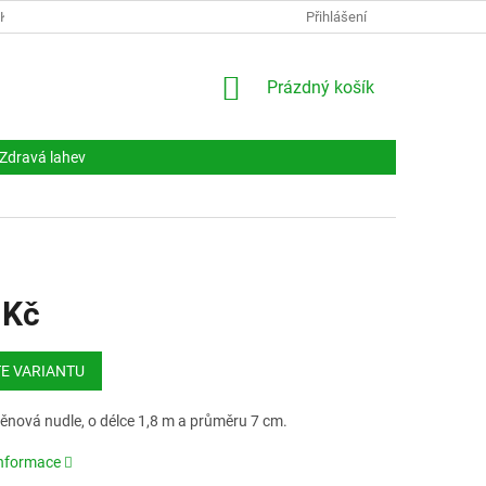
NKY
DOKUMENTY
NAPIŠTE NÁM
Přihlášení
KONTAKTY
NÁKUPNÍ
Prázdný košík
KOŠÍK
Zdravá lahev
 Kč
E VARIANTU
pěnová nudle, o délce 1,8 m a průměru 7 cm.
informace