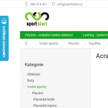
Přejít
583 214 501
info@sportstart.cz
na
obsah
CityZen - unikátní české oblečení
Lasting - české 
Domů
Vodní sporty
Plavání
Doplňky
P
Acra
o
Přeskočit
s
Kategorie
kategorie
t
r
Oblečení
a
Boty
n
Vodní sporty
n
í
Plavání
p
Plavecké brýle
a
Plavecké čepice