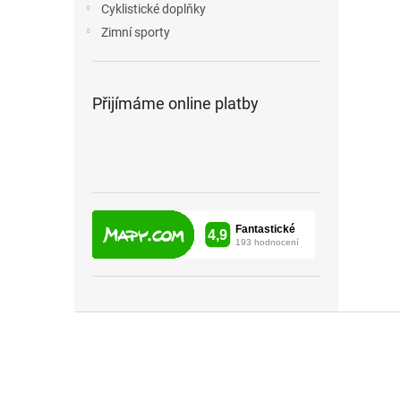
Cyklistické doplňky
Zimní sporty
Přijímáme online platby
Z
á
p
a
t