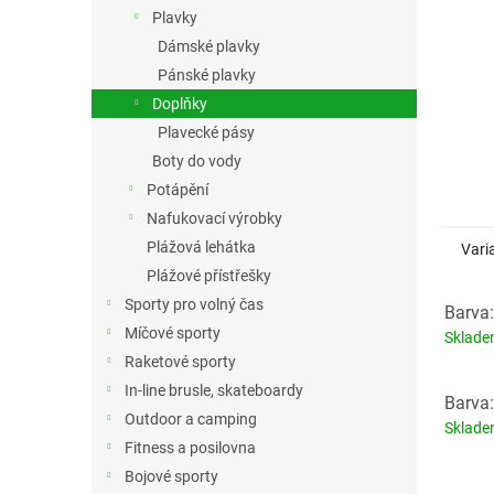
n
Plavky
e
Dámské plavky
l
Pánské plavky
Doplňky
Plavecké pásy
Boty do vody
Potápění
Nafukovací výrobky
Plážová lehátka
Vari
Plážové přístřešky
Sporty pro volný čas
Barva:
Míčové sporty
Sklad
Raketové sporty
In-line brusle, skateboardy
Barva
Outdoor a camping
Sklad
Fitness a posilovna
Bojové sporty