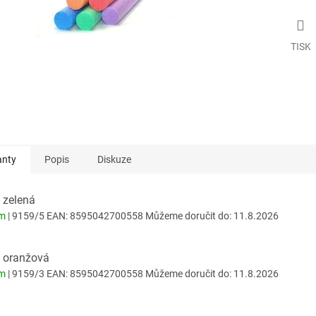
TISK
anty
Popis
Diskuze
 zelená
em
| 9159/5
EAN:
8595042700558
Můžeme doručit do:
11.8.2026
: oranžová
em
| 9159/3
EAN:
8595042700558
Můžeme doručit do:
11.8.2026