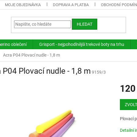
MOJE OBJEDNÁVKA
DOPRAVA A PLATBA
OBCHODNÍ PODMÍ
HLEDAT
merino oblečení
Grisport - nejpohodlnější trekové boty na trhu
Acra P04 Plovací nudle - 1,8 m
 P04 Plovací nudle - 1,8 m
9159/3
120
Měrná
cena:
ZVOLT
Plovací 
Detailní 