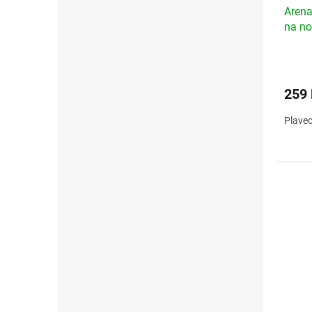
Arena
na no
259
Plavec