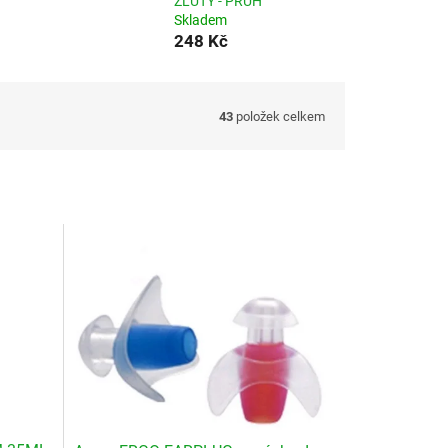
ŽLUTÝ - PRUH
Skladem
248 Kč
43
položek celkem