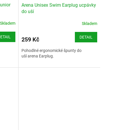
unior
Arena Unisex Swim Earplug ucpávky
do uší
Skladem
Skladem
ETAIL
DETAIL
259 Kč
Pohodlné ergonomické špunty do
uší arena Earplug.