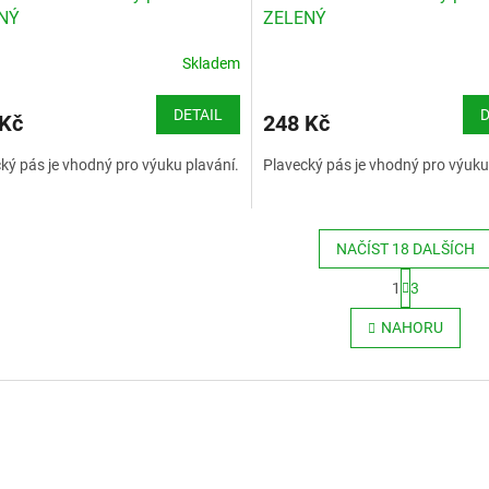
NÝ
ZELENÝ
Skladem
DETAIL
D
 Kč
248 Kč
ký pás je vhodný pro výuku plavání.
Plavecký pás je vhodný pro výuku
NAČÍST 18 DALŠÍCH
S
1
3
t
O
r
v
NAHORU
á
l
n
á
k
d
o
a
v
c
á
í
n
p
í
r