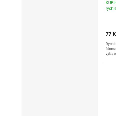
KUBIs
rychl
77 K
Rychle
fitne
vybave