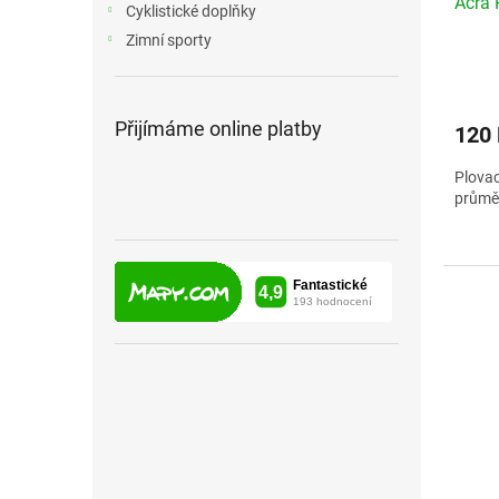
Acra 
k
Cyklistické doplňky
t
Zimní sporty
ů
Přijímáme online platby
120
Plovac
průmě