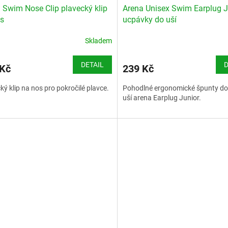
 Swim Nose Clip plavecký klip
Arena Unisex Swim Earplug J
s
ucpávky do uší
Skladem
DETAIL
D
 Kč
239 Kč
ký klip na nos pro pokročilé plavce.
Pohodlné ergonomické špunty do
uší arena Earplug Junior.