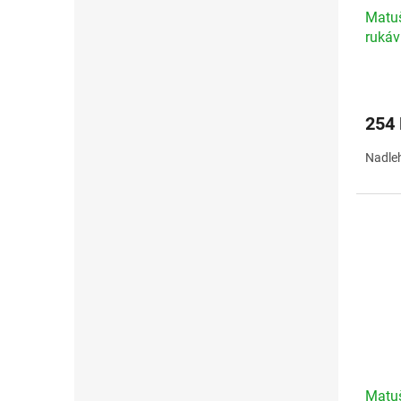
Matu
rukáv
254
Nadleh
Matuš