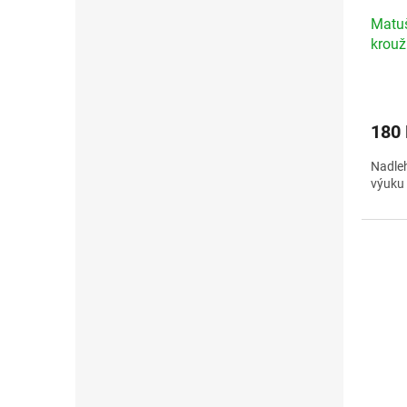
Matu
krou
160
180
Nadleh
výuku 