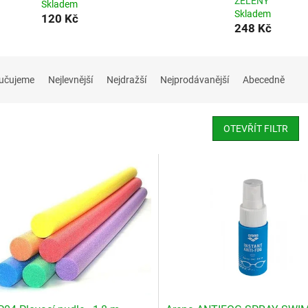
ZELENÝ
Skladem
Skladem
120 Kč
248 Kč
učujeme
Nejlevnější
Nejdražší
Nejprodávanější
Abecedně
OTEVŘÍT FILTR