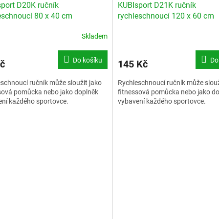
port D20K ručník
KUBIsport D21K ručník
eschnoucí 80 x 40 cm
rychleschnoucí 120 x 60 cm
Skladem
Do košíku
Do
č
145 Kč
schnoucí ručník může sloužit jako
Rychleschnoucí ručník může slouž
ssová pomůcka nebo jako doplněk
fitnessová pomůcka nebo jako d
ní každého sportovce.
vybavení každého sportovce.