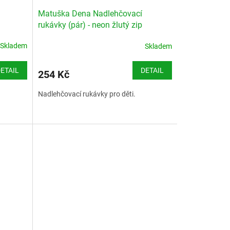
Matuška Dena Nadlehčovací
rukávky (pár) - neon žlutý zip
550x100x15
Skladem
Skladem
ETAIL
DETAIL
254 Kč
Nadlehčovací rukávky pro děti.