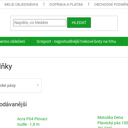
MOJE OBJEDNÁVKA
DOPRAVA A PLATBA
OBCHODNÍ PODMÍ
HLEDAT
merino oblečení
Grisport - nejpohodlnější trekové boty na trhu
lňky
cké pásy
odávanější
Matuška Dena
Acra P04 Plovací
Plavecký pás 10
nudle - 1,8 m