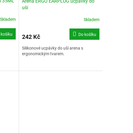
M 35ML
Arena ERGO EARPLUG ucpávky do
uší
Skladem
Skladem
 košíku
Do košíku
242 Kč
Silikonové ucpávky do uší arena s
ergonomickým tvarem.