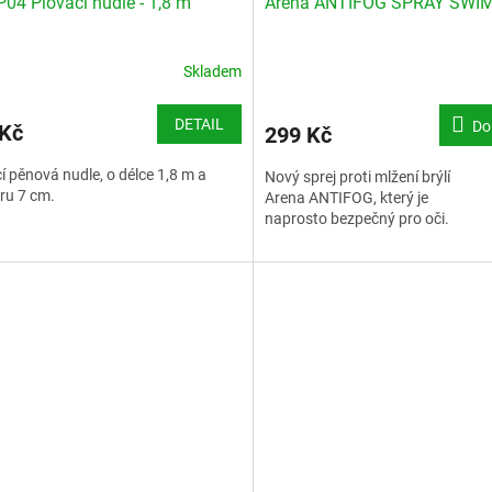
P04 Plovací nudle - 1,8 m
Arena ANTIFOG SPRAY SWI
Skladem
DETAIL
Do
 Kč
299 Kč
í pěnová nudle, o délce 1,8 m a
Nový sprej proti mlžení brýlí
ru 7 cm.
Arena ANTIFOG, který je
naprosto bezpečný pro oči.