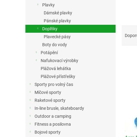
n
Plavky
e
Dámské plavky
l
Pánské plavky
Ř
Doplňky
a
Dopor
Plavecké pásy
z
Boty do vody
e
Potápění
n
Nafukovací výrobky
í
p
Plážová lehátka
V
r
Plážové přístřešky
ý
o
p
Sporty pro volný čas
d
i
Míčové sporty
u
s
Raketové sporty
k
p
t
In-line brusle, skateboardy
r
ů
Outdoor a camping
o
Fitness a posilovna
d
u
Bojové sporty