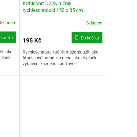
KUBIsport D22K ručník
rychleschnoucí 150 x 85 cm
Skladem
Skladem
 košíku
Do košíku
195 Kč
it jako
Rychleschnoucí ručník může sloužit jako
oplněk
fitnessová pomůcka nebo jako doplněk
vybavení každého sportovce.