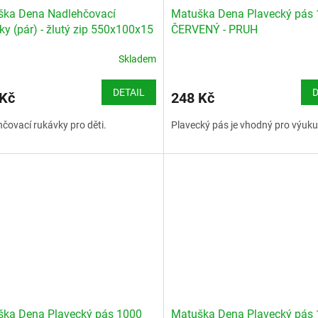
ška Dena Nadlehčovací
Matuška Dena Plavecký pás
ky (pár) - žlutý zip 550x100x15
ČERVENÝ - PRUH
Skladem
DETAIL
D
 Kč
248 Kč
čovací rukávky pro děti.
Plavecký pás je vhodný pro výuku
ka Dena Plavecký pás 1000
Matuška Dena Plavecký pás