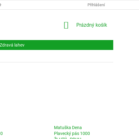
NKY
DOKUMENTY
NAPIŠTE NÁM
Přihlášení
KONTAKTY
NÁKUPNÍ
Prázdný košík
KOŠÍK
Zdravá lahev
Matuška Dena
00
Plavecký pás 1000