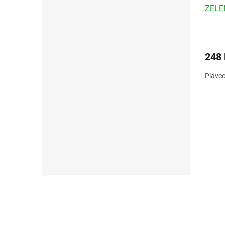
ZELE
248
Plavec
Z
á
p
a
t