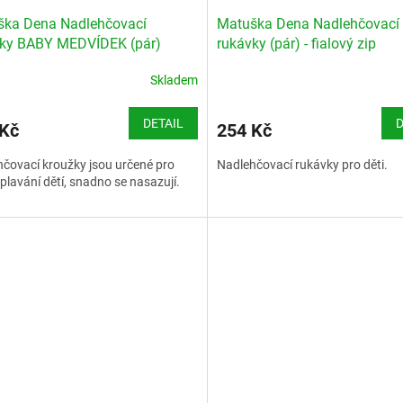
ška Dena Nadlehčovací
Matuška Dena Nadlehčovací
žky BABY MEDVÍDEK (pár)
rukávky (pár) - fialový zip
x38mm
550x100x15mm
Skladem
DETAIL
D
 Kč
254 Kč
čovací kroužky jsou určené pro
Nadlehčovací rukávky pro děti.
plavání dětí, snadno se nasazují.