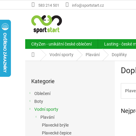
Přejít
583 214 501
info@sportstart.cz
na
obsah
CityZen - unikátní české oblečení
Lasting - české 
Domů
Vodní sporty
Plavání
Doplňky
P
Dop
o
Přeskočit
s
Kategorie
kategorie
t
r
Plave
Oblečení
a
Boty
n
Vodní sporty
Nejpr
n
í
Plavání
p
Plavecké brýle
a
Plavecké čepice