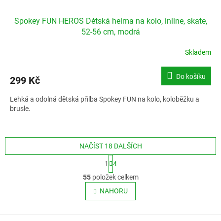
Spokey FUN HEROS Dětská helma na kolo, inline, skate,
52-56 cm, modrá
Skladem
Do košíku
299 Kč
Lehká a odolná dětská přilba Spokey FUN na kolo, koloběžku a
brusle.
NAČÍST 18 DALŠÍCH
S
1
4
t
O
r
55
položek celkem
v
á
l
NAHORU
n
á
k
o
d
v
Z
a