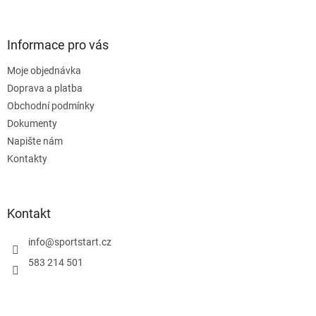
á
c
á
n
í
p
í
p
a
Informace pro vás
r
t
v
Moje objednávka
í
k
Doprava a platba
y
v
Obchodní podmínky
ý
Dokumenty
p
Napište nám
i
s
Kontakty
u
Kontakt
info
@
sportstart.cz
583 214 501