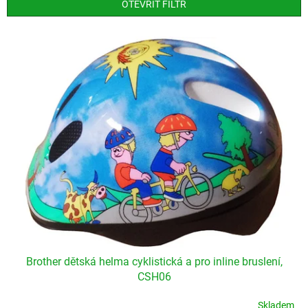
p
OTEVŘÍT FILTR
r
o
V
d
ý
u
p
k
i
t
s
ů
p
r
o
d
u
k
t
ů
Brother dětská helma cyklistická a pro inline bruslení,
CSH06
Skladem