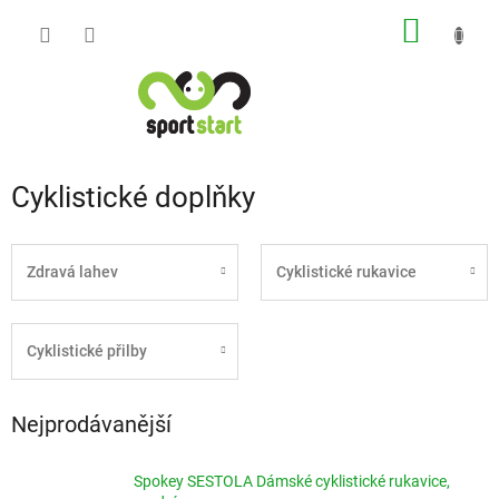
Přejít
NÁKUP
na
obsah
KOŠÍK
Cyklistické doplňky
Zdravá lahev
Cyklistické rukavice
Cyklistické přilby
Nejprodávanější
Spokey SESTOLA Dámské cyklistické rukavice,