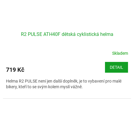
R2 PULSE ATH40F dětská cyklistická helma
Skladem
DETAIL
719 Kč
Helma R2 PULSE není jen další doplněk, je to vybavení pro malé
bikery, kteří to se svým kolem myslí vážně.