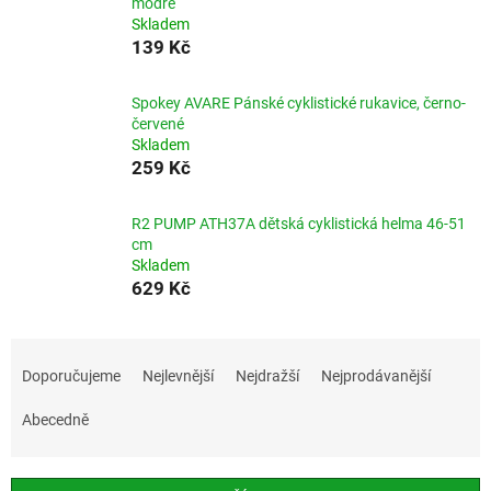
modré
Skladem
139 Kč
Spokey AVARE Pánské cyklistické rukavice, černo-
červené
Skladem
259 Kč
R2 PUMP ATH37A dětská cyklistická helma 46-51
cm
Skladem
629 Kč
Ř
a
Doporučujeme
Nejlevnější
Nejdražší
Nejprodávanější
z
e
Abecedně
n
í