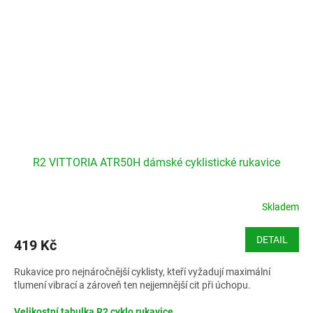
R2 VITTORIA ATR50H dámské cyklistické rukavice
Skladem
DETAIL
419 Kč
Rukavice pro nejnáročnější cyklisty, kteří vyžadují maximální
tlumení vibrací a zároveň ten nejjemnější cit při úchopu.
Velikostní tabulka R2 cyklo rukavice