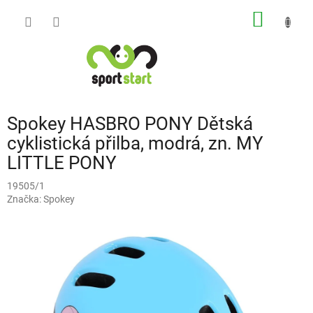
Přejít
NÁKUP
na
obsah
KOŠÍK
Spokey HASBRO PONY Dětská
cyklistická přilba, modrá, zn. MY
LITTLE PONY
19505/1
Značka:
Spokey