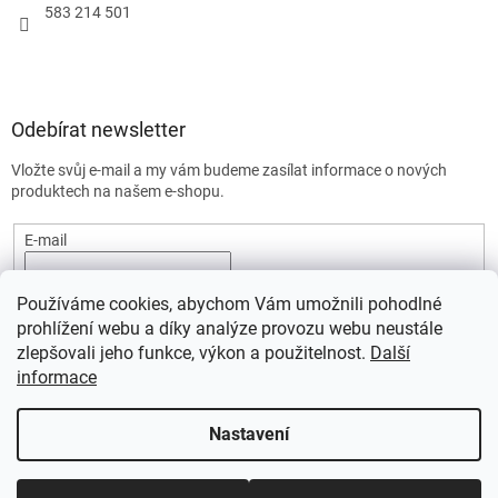
583 214 501
Odebírat newsletter
Vložte svůj e-mail a my vám budeme zasílat informace o nových
produktech na našem e-shopu.
E-mail
Vložením e-mailu souhlasíte s
podmínkami ochrany osobních
Používáme cookies, abychom Vám umožnili pohodlné
údajů.
prohlížení webu a díky analýze provozu webu neustále
PŘIHLÁSIT SE
zlepšovali jeho funkce, výkon a použitelnost.
Další
informace
Nastavení
Vytvořil Shoptet