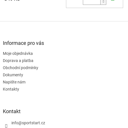
Z
á
p
a
Informace pro vás
t
Moje objednávka
í
Doprava a platba
Obchodní podmínky
Dokumenty
Napište nám
Kontakty
Kontakt
info
@
sportstart.cz