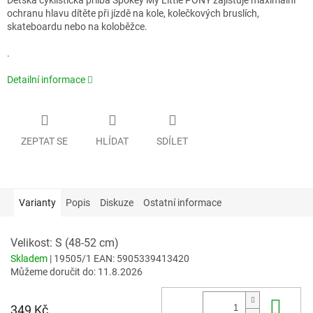
Dětská cyklistická přilba Spokey My Little PONY zajišťuje maximální
ochranu hlavu dítěte při jízdě na kole, kolečkových bruslích,
skateboardu nebo na koloběžce.
.
Detailní informace
ZEPTAT SE
HLÍDAT
SDÍLET
Varianty
Popis
Diskuze
Ostatní informace
Velikost: S (48-52 cm)
Skladem
| 19505/1
EAN:
5905339413420
Můžeme doručit do:
11.8.2026
Do 
349 Kč