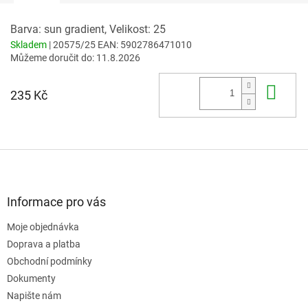
Barva: sun gradient, Velikost: 25
Skladem
| 20575/25
EAN:
5902786471010
Můžeme doručit do:
11.8.2026
Do 
235 Kč
Z
á
p
a
Informace pro vás
t
Moje objednávka
í
Doprava a platba
Obchodní podmínky
Dokumenty
Napište nám