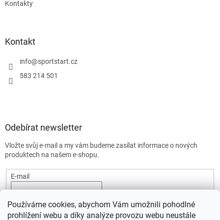
Kontakty
Kontakt
info
@
sportstart.cz
583 214 501
Odebírat newsletter
Vložte svůj e-mail a my vám budeme zasílat informace o nových
produktech na našem e-shopu.
E-mail
Vložením e-mailu souhlasíte s
podmínkami ochrany osobních
Používáme cookies, abychom Vám umožnili pohodlné
údajů.
prohlížení webu a díky analýze provozu webu neustále