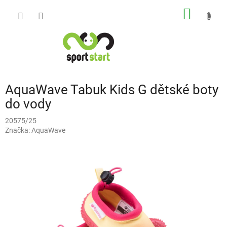
Přejít
NÁKUP
na
obsah
KOŠÍK
AquaWave Tabuk Kids G dětské boty
do vody
20575/25
Značka:
AquaWave