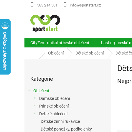
Přejít
583 214 501
info@sportstart.cz
na
obsah
CityZen - unikátní české oblečení
Lasting - české 
Domů
Oblečení
Dětské oblečení
Dětské č
P
Dět
o
Přeskočit
s
Kategorie
kategorie
Nejpr
t
r
Oblečení
a
Dámské oblečení
n
Pánské oblečení
n
í
Dětské oblečení
p
Dětské zimní rukavice
a
Dětské ponožky, podkolenky