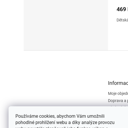
469
Dětská
Z
á
p
a
t
Informac
í
Moje objed
Doprava a 
Obchodní 
Dokument
Používáme cookies, abychom Vám umožnili
pohodlné prohlížení webu a díky analýze provozu
Napište n