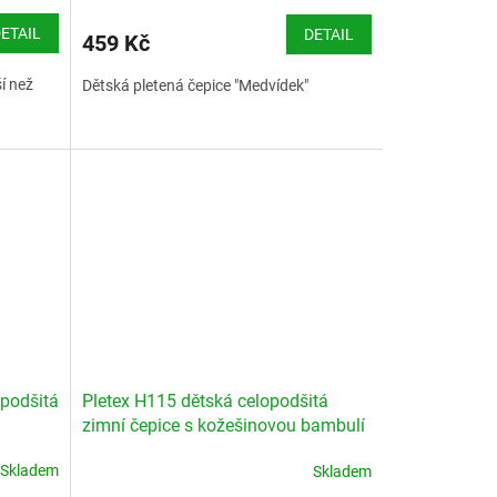
ETAIL
DETAIL
459 Kč
í než
Dětská pletená čepice "Medvídek"
 podšitá
Pletex H115 dětská celopodšitá
zimní čepice s kožešinovou bambulí
Skladem
Skladem