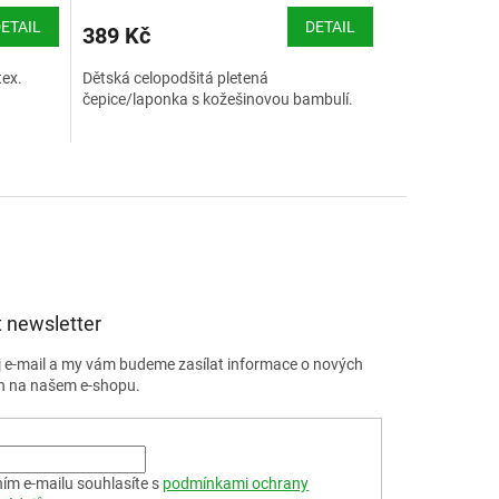
ETAIL
DETAIL
389 Kč
tex.
Dětská celopodšitá pletená
čepice/laponka s kožešinovou bambulí.
 newsletter
j e-mail a my vám budeme zasílat informace o nových
h na našem e-shopu.
ím e-mailu souhlasíte s
podmínkami ochrany