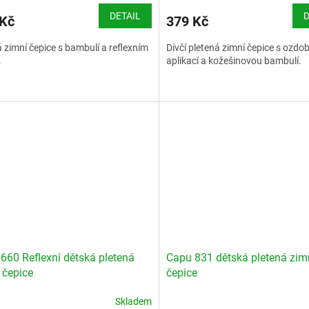
DETAIL
D
 Kč
379 Kč
 zimní čepice s bambulí a reflexním
Dívčí pletená zimní čepice s ozdo
.
aplikací a kožešinovou bambulí.
660 Reflexní dětská pletená
Capu 831 dětská pletená zim
 čepice
čepice
Skladem