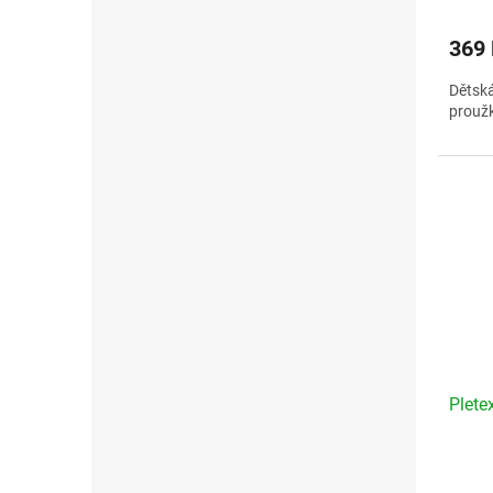
369
Dětská
prouž
Plete