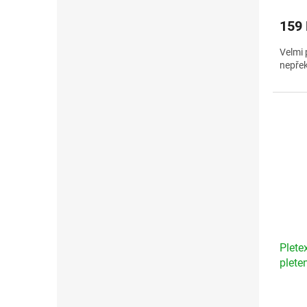
159
Velmi 
nepřek
Plete
plete