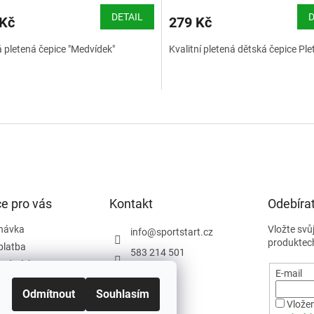
DETAIL
D
 Kč
279 Kč
 pletená čepice "Medvídek"
Kvalitní pletená dětská čepice Ple
O
v
l
á
d
a
c
í
e pro vás
Kontakt
Odebírat
p
r
návka
Vložte svů
info
@
sportstart.cz
v
produktec
platba
583 214 501
k
podmínky
y
E-mail
v
y
Odmítnout
Souhlasím
ý
ám
Vložen
p