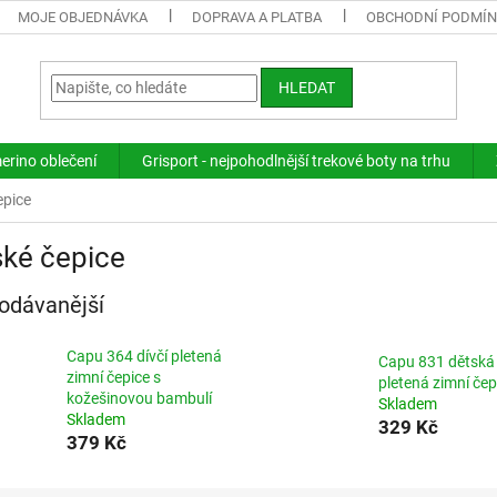
MOJE OBJEDNÁVKA
DOPRAVA A PLATBA
OBCHODNÍ PODMÍ
HLEDAT
merino oblečení
Grisport - nejpohodlnější trekové boty na trhu
epice
ské čepice
odávanější
Capu 364 dívčí pletená
Capu 831 dětská
zimní čepice s
pletená zimní čep
kožešinovou bambulí
Skladem
Skladem
329 Kč
379 Kč