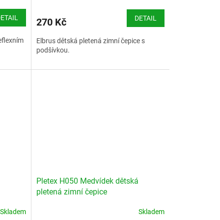
ETAIL
DETAIL
270 Kč
eflexním
Elbrus dětská pletená zimní čepice s
podšívkou.
Pletex H050 Medvídek dětská
pletená zimní čepice
Skladem
Skladem