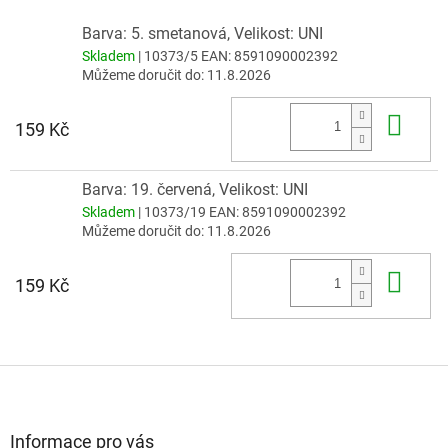
Barva: 5. smetanová, Velikost: UNI
Skladem
| 10373/5
EAN:
8591090002392
Můžeme doručit do:
11.8.2026
Do 
159 Kč
Barva: 19. červená, Velikost: UNI
Skladem
| 10373/19
EAN:
8591090002392
Můžeme doručit do:
11.8.2026
Do 
159 Kč
Z
á
p
a
Informace pro vás