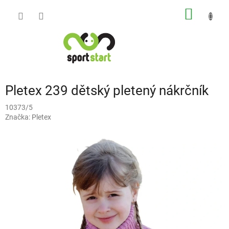
Přejít
NÁKUP
na
obsah
KOŠÍK
Pletex 239 dětský pletený nákrčník
10373/5
Značka:
Pletex