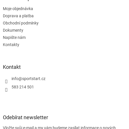
t
Moje objednávka
í
Doprava a platba
Obchodní podmínky
Dokumenty
Napište nám
Kontakty
Kontakt
info
@
sportstart.cz
583 214 501
Odebírat newsletter
Vložte svůj e-mail a my vám budeme zasílat informace o nových