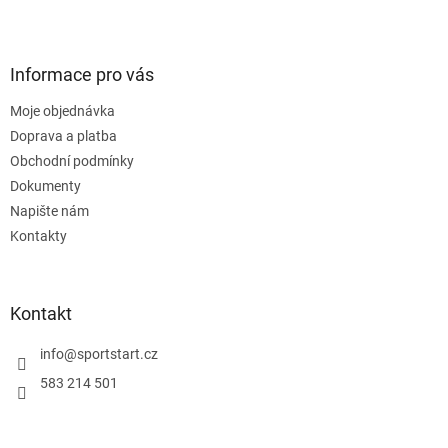
Z
á
p
a
Informace pro vás
t
Moje objednávka
í
Doprava a platba
Obchodní podmínky
Dokumenty
Napište nám
Kontakty
Kontakt
info
@
sportstart.cz
583 214 501