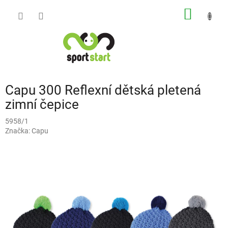
Přejít
NÁKUP
na
obsah
KOŠÍK
Capu 300 Reflexní dětská pletená
zimní čepice
5958/1
Značka:
Capu