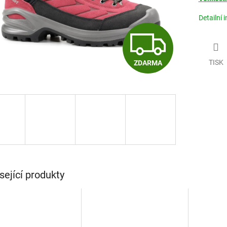
Detailní 
Z
TISK
ZDARMA
D
A
R
M
sející produkty
A