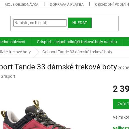
MOJE OBJEDNÁVKA
DOPRAVA A PLATBA
OBCHODNÍ PODMÍ
HLEDAT
merino oblečení
Grisport - nejpohodlnější trekové boty na trhu
ízké trekové boty
Grisport Tande 33 dámské trekové boty
port Tande 33 dámské trekové boty
20208
:
Grisport
2 3
Měrná
cena:
ZVOLT
Velmi ko
Velikost