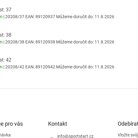
st: 37
em
| 20208/37
EAN:
89120937
Můžeme doručit do:
11.8.2026
st: 38
em
| 20208/38
EAN:
89120938
Můžeme doručit do:
11.8.2026
st: 42
em
| 20208/42
EAN:
89120942
Můžeme doručit do:
11.8.2026
e pro vás
Kontakt
Odebírat
návka
Vložte svů
info
@
sportstart.cz