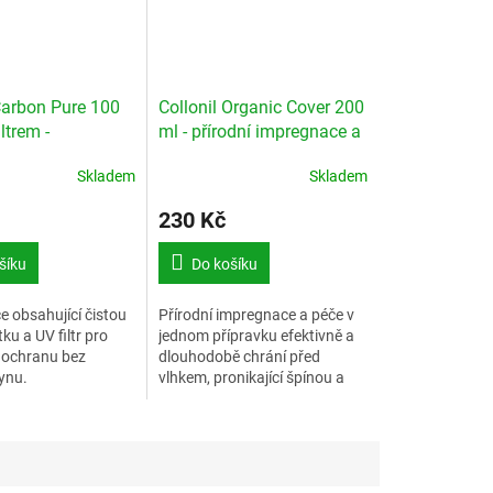
Carbon Pure 100
Collonil Organic Cover 200
ltrem -
ml - přírodní impregnace a
ce
péče v jednom
Skladem
Skladem
230 Kč
šíku
Do košíku
 obsahující čistou
Přírodní impregnace a péče v
ku a UV filtr pro
jednom přípravku efektivně a
 ochranu bez
dlouhodobě chrání před
ynu.
vlhkem, pronikající špínou a
současně pečuje o materiál
pomocí slunečnicového oleje.