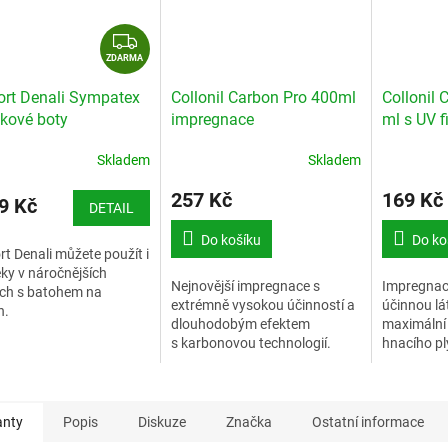
Z
D
ZDARMA
A
ort Denali Sympatex
Collonil Carbon Pro 400ml
Collonil 
R
ekové boty
impregnace
ml s UV fi
M
impregna
A
Skladem
Skladem
257 Kč
169 Kč
9 Kč
DETAIL
Do košíku
Do ko
rt Denali můžete použít i
eky v náročnějších
Nejnovější impregnace s
Impregnace
ech s batohem na
extrémně vysokou účinností a
účinnou lát
h.
dlouhodobým efektem
maximální
s karbonovou technologií.
hnacího pl
IN ITALY
stní tabulka Grisport
anty
Popis
Diskuze
Značka
Ostatní informace