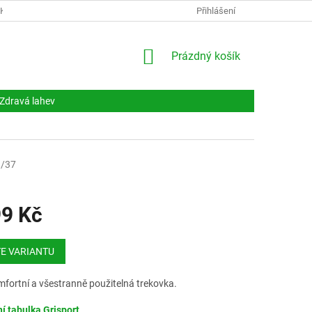
NKY
DOKUMENTY
NAPIŠTE NÁM
Přihlášení
KONTAKTY
NÁKUPNÍ
Prázdný košík
KOŠÍK
Zdravá lahev
/37
99 Kč
E VARIANTU
mfortní a všestranně použitelná trekovka.
ní tabulka Grisport