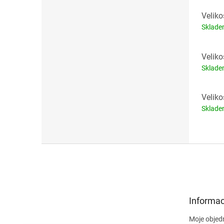
Veliko
Sklad
Veliko
Sklad
Veliko
Sklad
Z
á
p
a
t
Informac
í
Moje objed