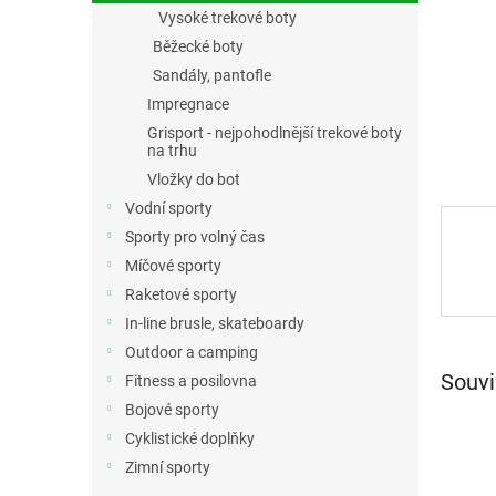
n
Vysoké trekové boty
e
Běžecké boty
l
Sandály, pantofle
Impregnace
Grisport - nejpohodlnější trekové boty
na trhu
Vložky do bot
Vodní sporty
Sporty pro volný čas
Míčové sporty
Raketové sporty
In-line brusle, skateboardy
Outdoor a camping
Souvi
Fitness a posilovna
Bojové sporty
Cyklistické doplňky
Zimní sporty