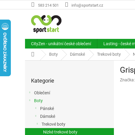
Přejít
583 214 501
info@sportstart.cz
na
obsah
CityZen - unikátní české oblečení
Lasting - české 
Domů
Boty
Dámské
Trekové boty
N
P
Gris
o
Přeskočit
s
Kategorie
Značka
kategorie
t
r
Oblečení
a
Boty
n
Pánské
n
í
Dámské
p
Trekové boty
a
Nízké trekové boty