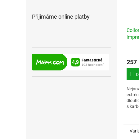
Přijímáme online platby
Collo
impr
257
D
Nejnov
extrém
dlouh
s karb
Vari