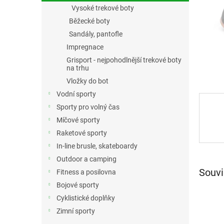
n
Vysoké trekové boty
e
Běžecké boty
l
Sandály, pantofle
Impregnace
Grisport - nejpohodlnější trekové boty
na trhu
Vložky do bot
Vodní sporty
Sporty pro volný čas
Míčové sporty
Raketové sporty
In-line brusle, skateboardy
Outdoor a camping
Souvi
Fitness a posilovna
Bojové sporty
Cyklistické doplňky
Zimní sporty