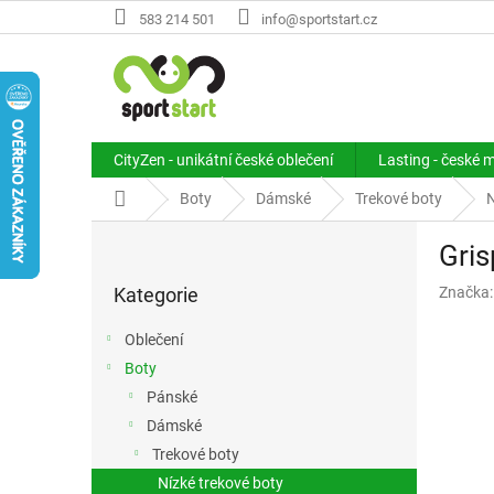
Přejít
583 214 501
info@sportstart.cz
na
obsah
CityZen - unikátní české oblečení
Lasting - české 
Domů
Boty
Dámské
Trekové boty
N
P
Gris
o
Přeskočit
s
Kategorie
Značka
kategorie
t
r
Oblečení
a
Boty
n
Pánské
n
í
Dámské
p
Trekové boty
a
Nízké trekové boty