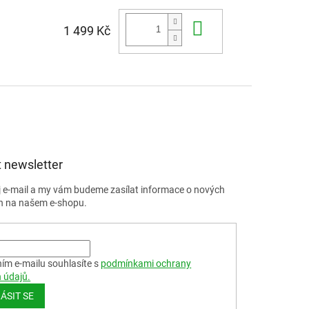
Do košíku
1 499 Kč
 newsletter
j e-mail a my vám budeme zasílat informace o nových
h na našem e-shopu.
ím e-mailu souhlasíte s
podmínkami ochrany
 údajů.
ÁSIT SE