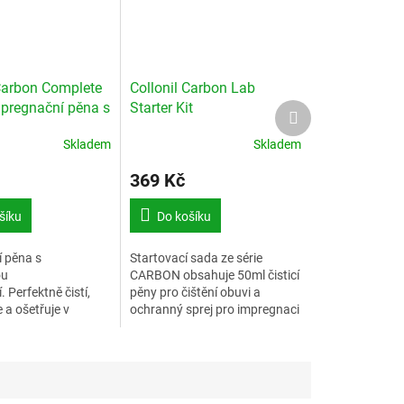
 Carbon Complete
Collonil Carbon Lab
pregnační pěna s
Starter Kit
Další
produkt
u
Skladem
Skladem
369 Kč
šíku
Do košíku
í pěna s
Startovací sada ze série
ou
CARBON obsahuje 50ml čisticí
. Perfektně čistí,
pěny pro čištění obuvi a
 a ošetřuje v
ochranný sprej pro impregnaci
oku.
po čištění. Soupravu doplňuje
čisticí kartáč s čisticí rukavicí.