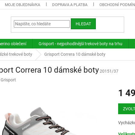
MOJE OBJEDNÁVKA
DOPRAVA A PLATBA
OBCHODNÍ PODMÍ
HLEDAT
merino oblečení
Grisport - nejpohodlnější trekové boty na trhu
ízké trekové boty
Grisport Correra 10 dámské boty
port Correra 10 dámské boty
20151/37
:
Grisport
1 4
Měrná
cena:
ZVOLT
Vycházko
Velikost