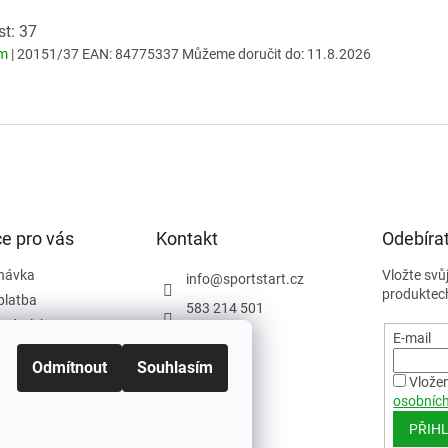
st: 37
em
| 20151/37
EAN:
84775337
Můžeme doručit do:
11.8.2026
e pro vás
Kontakt
Odebírat
návka
Vložte svů
info
@
sportstart.cz
produktec
platba
583 214 501
podmínky
E-mail
y
Odmítnout
Souhlasím
ám
Vložen
osobních
PŘIHL