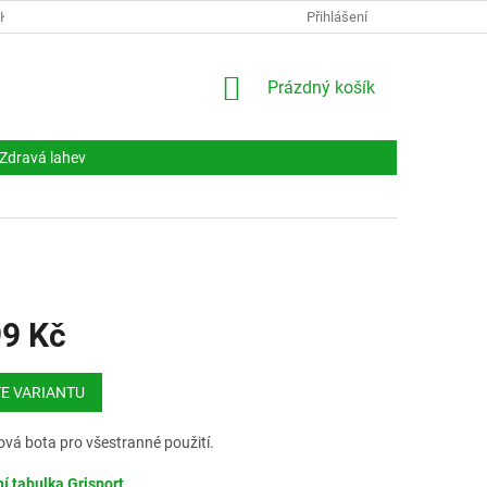
NKY
DOKUMENTY
NAPIŠTE NÁM
Přihlášení
KONTAKTY
NÁKUPNÍ
Prázdný košík
KOŠÍK
Zdravá lahev
99 Kč
E VARIANTU
vá bota pro všestranné použití.
ní tabulka Grisport