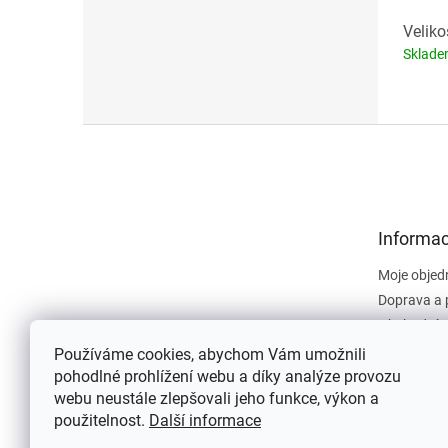
Veliko
Sklad
Z
á
p
a
t
Informac
í
Moje objed
Doprava a 
Obchodní 
Dokument
Používáme cookies, abychom Vám umožnili
pohodlné prohlížení webu a díky analýze provozu
Napište n
webu neustále zlepšovali jeho funkce, výkon a
Kontakty
použitelnost.
Další informace