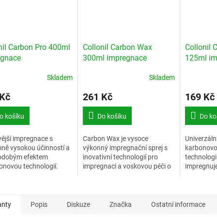
nil Carbon Pro 400ml
Collonil Carbon Wax
Collonil
egnace
300ml impregnace
125ml im
houbičko
Skladem
Skladem
 Kč
261 Kč
169 Kč
o košíku
Do košíku
Do ko
ější impregnace s
Carbon Wax je vysoce
Univerzáln
ně vysokou účinností a
výkonný impregnační sprej s
karbonov
odobým efektem
inovativní technologií pro
technologií
onovou technologií.
impregnaci a voskovou péči o
impregnuje
veškerou hladkou a
jednom kr
voskovanou kůži
anty
Popis
Diskuze
Značka
Ostatní informace