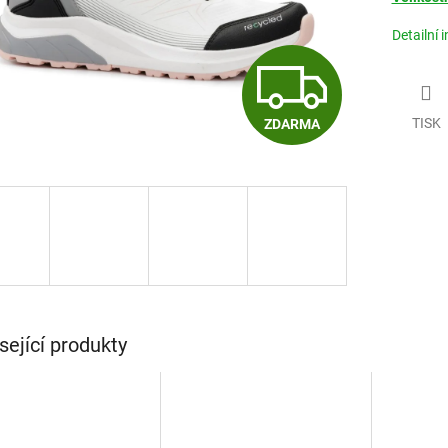
Detailní 
Z
TISK
ZDARMA
D
A
R
M
sející produkty
A