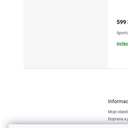
599
Sporto
Veliko
Z
á
p
a
t
Informac
í
Moje objed
Doprava a 
Obchodní 