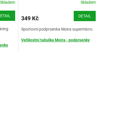
Skladem
Skladem
ETAIL
DETAIL
349 Kč
ining
Sportovní podprsenka Moira supermicro.
Velikostní tabulka Moira - podprsenky
senky