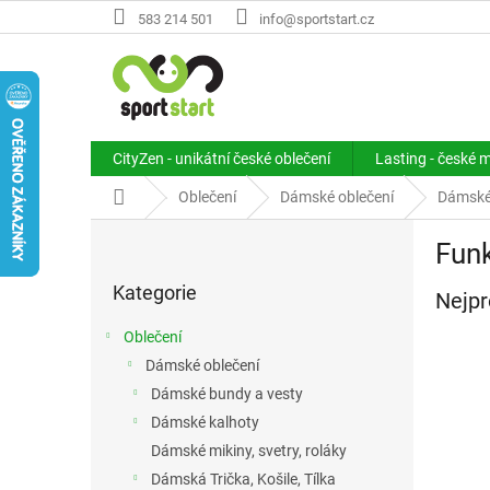
Přejít
583 214 501
info@sportstart.cz
na
obsah
CityZen - unikátní české oblečení
Lasting - české 
Domů
Oblečení
Dámské oblečení
Dámské
P
Fun
o
Přeskočit
s
Kategorie
kategorie
Nejpr
t
r
Oblečení
a
Dámské oblečení
n
Dámské bundy a vesty
n
í
Dámské kalhoty
p
Dámské mikiny, svetry, roláky
a
Dámská Trička, Košile, Tílka