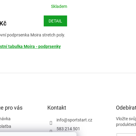
Skladem
DETAIL
 Kč
vní podprsenka Moira stretch poly.
stní tabulka Moira - podprsenky
O
v
l
á
d
a
c
í
e pro vás
Kontakt
Odebírat
p
r
návka
Vložte svů
info
@
sportstart.cz
v
produktec
platba
583 214 501
k
podmínky
y