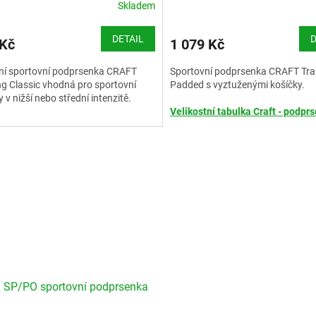
Skladem
DETAIL
D
 Kč
1 079 Kč
ní sportovní podprsenka CRAFT
Sportovní podprsenka CRAFT Tra
ng Classic vhodná pro sportovní
Padded s vyztuženými košíčky.
y v nižší nebo střední intenzitě.
Velikostní tabulka Craft - podpr
stní tabulka Craft - podprsenky
 SP/PO sportovní podprsenka