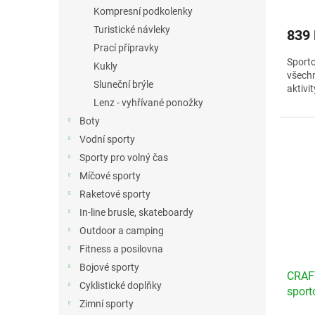
Kompresní podkolenky
Turistické návleky
839
Prací přípravky
Sport
Kukly
všechn
Sluneční brýle
aktivit
Lenz - vyhřívané ponožky
Veliko
Boty
Vodní sporty
Sporty pro volný čas
Míčové sporty
Raketové sporty
In-line brusle, skateboardy
Outdoor a camping
Fitness a posilovna
Bojové sporty
CRAFT
Cyklistické doplňky
sport
Zimní sporty