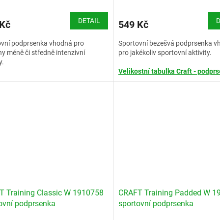
DETAIL
D
 Kč
549 Kč
ovní podprsenka vhodná pro
Sportovní bezešvá podprsenka v
y méně či středně intenzivní
pro jakékoliv sportovní aktivity.
y.
Velikostní tabulka Craft - podpr
stní tabulka Craft - podprsenky
 Training Classic W 1910758
CRAFT Training Padded W 1
ovní podprsenka
sportovní podprsenka