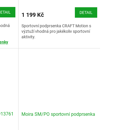
ETAIL
DETAIL
1 199 Kč
hodná
Sportovní podprsenka CRAFT Motion s
výztuží vhodná pro jakékoliv sportovní
aktivity.
senky
Velikostní tabulka Craft - podprsenky
913761
Moira SM/PO sportovní podprsenka