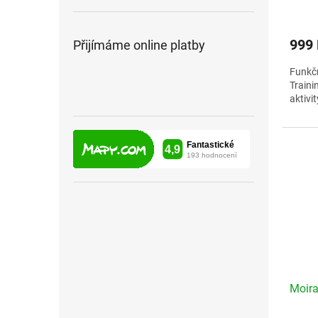
999
Přijímáme online platby
Funkč
Traini
aktivit
Veliko
Moira