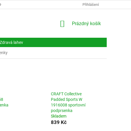
NKY
DOKUMENTY
NAPIŠTE NÁM
Přihlášení
KONTAKTY
NÁKUPNÍ
Prázdný košík
KOŠÍK
Zdravá lahev
enky
CRAFT Collective
58
Padded Sports W
senka
1916008 sportovní
podprsenka
Skladem
839 Kč