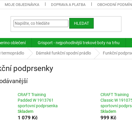
MOJE OBJEDNÁVKA
DOPRAVA A PLATBA
OBCHODNÍ PODMÍ
HLEDAT
merino oblečení
Grisport - nejpohodlnější trekové boty na trhu
 termoprádlo
Dámské funkční spodní prádlo
Funkční podprs
kční podprsenky
odávanější
CRAFT Training
CRAFT Training
Padded W 1913761
Classic W 19107
sportovní podprsenka
sportovní podpr
Skladem
Skladem
1 079 Kč
999 Kč