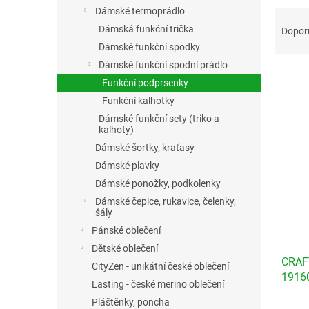
n
Dámské termoprádlo
Ř
e
a
Dámská funkční trička
l
Dopor
z
Dámské funkční spodky
e
Dámské funkční spodní prádlo
n
Funkční podprsenky
í
Funkční kalhotky
p
V
r
Dámské funkční sety (triko a
ý
kalhoty)
o
p
Dámské šortky, kraťasy
d
i
u
Dámské plavky
s
k
Dámské ponožky, podkolenky
p
t
r
Dámské čepice, rukavice, čelenky,
ů
šály
o
Pánské oblečení
d
u
Dětské oblečení
CRAFT
k
CityZen - unikátní české oblečení
19160
t
Lasting - české merino oblečení
ů
Pláštěnky, poncha