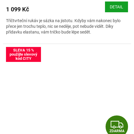
M
DETAIL
1 099 Kč
A
Tříčtvrteční rukáv je sázka na jistotu. Kdyby vám nakonec bylo
přece jen trochu teplo, nic se neděje, pot nebude vidět. Díky
přídavku elastanu, vám tričko bude lépe sedět.
Velikostní tabulka CityZen dámské triko,3-4 rukáv
SLEVA 15 %
použijte slevový
kód CITY
Z
ZDARMA