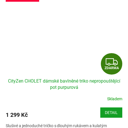
Z
ZDARMA
D
CityZen CHOLET dámské bavlněné triko nepropouštějící
A
pot purpurová
R
Skladem
M
DETAIL
1 299 Kč
A
Slušivé a jednoduché tričko s dlouhým rukávem a kulatým