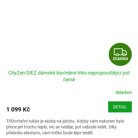
Z
ZDARMA
D
CityZen DIEZ dámské bavlněné triko nepropouštějící pot
A
černé
R
Skladem
M
DETAIL
1 099 Kč
A
Tříčtvrteční rukáv je sázka na jistotu. Kdyby vám nakonec bylo
přece jen trochu teplo, nic se neděje, pot nebude vidět. Díky
přídavku elastanu, vám tričko bude lépe sedět.