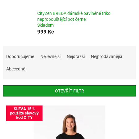
CityZen BREDA dámské bavlněné triko
nepropouštějící pot černé
Skladem
999 Kč
Ř
a
Doporučujeme
Nejlevnější
Nejdražší
Nejprodávanější
z
e
Abecedně
n
í
p
OTEVŘÍT FILTR
r
o
V
SLEVA 15 %
d
ý
použijte slevový
u
kód CITY
p
k
i
t
s
ů