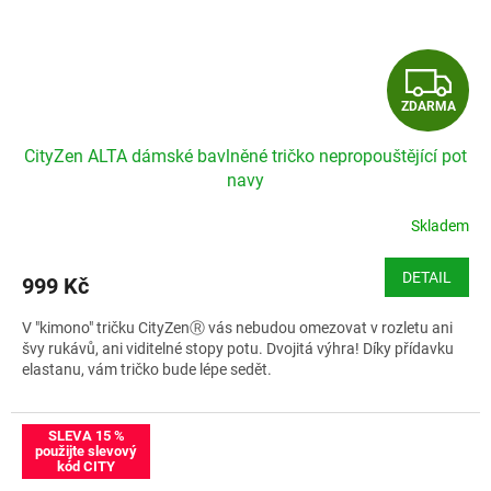
Z
ZDARMA
D
CityZen ALTA dámské bavlněné tričko nepropouštějící pot
A
navy
R
Skladem
M
DETAIL
999 Kč
A
V "kimono" tričku CityZenⓇ vás nebudou omezovat v rozletu ani
švy rukávů, ani viditelné stopy potu. Dvojitá výhra! Díky přídavku
elastanu, vám tričko bude lépe sedět.
Velikostní tabulka CityZen ALTA
SLEVA 15 %
použijte slevový
kód CITY