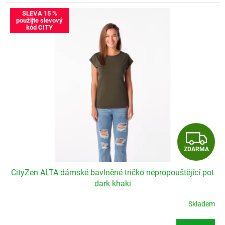
Velikostní tabulka CityZen ALTA
SLEVA 15 %
použijte slevový
kód CITY
Z
ZDARMA
D
CityZen ALTA dámské bavlněné tričko nepropouštějící pot
A
dark khaki
R
Skladem
M