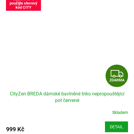
použijte slevový
kód CITY
Z
ZDARMA
D
CityZen BREDA dámské bavlněné triko nepropouštějící
A
pot červené
R
Skladem
M
DETAIL
999 Kč