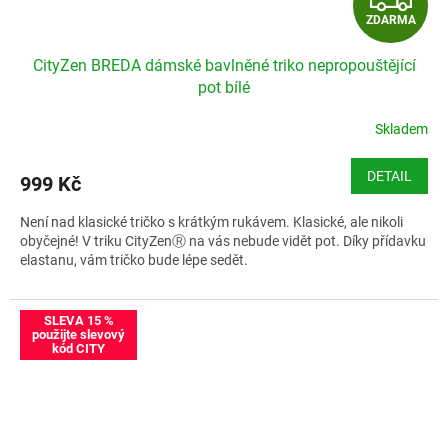
ZDARMA
D
CityZen BREDA dámské bavlněné triko nepropouštějící
A
pot bílé
R
Skladem
M
DETAIL
999 Kč
A
Není nad klasické tričko s krátkým rukávem. Klasické, ale nikoli
obyčejné! V triku CityZenⓇ na vás nebude vidět pot. Díky přídavku
elastanu, vám tričko bude lépe sedět.
Velikostní tabulka CityZen BREDA
SLEVA 15 %
použijte slevový
kód CITY