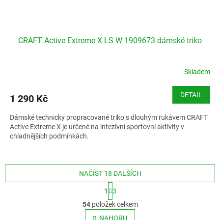
CRAFT Active Extreme X LS W 1909673 dámské triko
Skladem
DETAIL
1 290 Kč
Dámské technicky propracované triko s dlouhým rukávem CRAFT
Active Extreme X je určené na intezivní sportovní aktivity v
chladnějších podmínkách.
Velikostní tabulka Craft - ženy
NAČÍST 18 DALŠÍCH
S
1
3
t
O
r
54
položek celkem
v
á
l
NAHORU
n