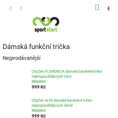
Přejít
NÁKUP
na
obsah
KOŠÍK
Dámská funkční trička
Nejprodávanější
CityZen FLORENCIA dámské bavlněné triko
nepropouštějící pot navy
Skladem
999 Kč
CityZen ALTA dámské bavlněné tričko
nepropouštějící pot černé
Skladem
999 Kč