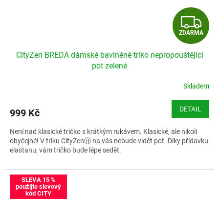
Z
ZDARMA
D
CityZen BREDA dámské bavlněné triko nepropouštějící
A
pot zelené
R
Skladem
M
DETAIL
999 Kč
A
Není nad klasické tričko s krátkým rukávem. Klasické, ale nikoli
obyčejné! V triku CityZenⓇ na vás nebude vidět pot. Díky přídavku
elastanu, vám tričko bude lépe sedět.
Velikostní tabulka CityZen BREDA
SLEVA 15 %
použijte slevový
kód CITY