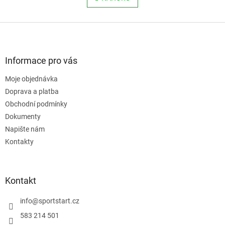
á
k
o
d
v
Z
a
á
c
á
n
í
p
í
p
a
Informace pro vás
r
t
v
Moje objednávka
í
k
Doprava a platba
y
v
Obchodní podmínky
ý
Dokumenty
p
Napište nám
i
s
Kontakty
u
Kontakt
info
@
sportstart.cz
583 214 501