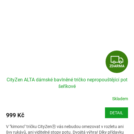
Z
ZDARMA
D
CityZen ALTA dámské bavlněné tričko nepropouštějící pot
A
šeříkové
R
Skladem
M
DETAIL
999 Kč
A
V "kimono" tričku CityZenⓇ vás nebudou omezovat v rozletu ani
švy rukávů, ani viditelné stopy potu. Dvojitá výhra! Díky přídavku