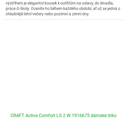
výstřihem je elegantní kousek k outfitům na oslavy, do divadla,
práce či školy. Oceníte ho během každého období, ať už se jedná o
chladnější letní večery nebo pozimní a zimní dny.
Velikostní tabulka CityZen dámské triko CHOLET
CRAFT Active Comfort LS 2 W 1916675 dámské triko