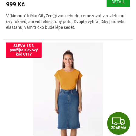
DETAIL
999 Kč
A
V "kimono" tričku CityZenⓇ vás nebudou omezovat v rozletu ani
švy rukávů, ani viditelné stopy potu. Dvojitá výhra! Díky přídavku
elastanu, vám tričko bude lépe sedět.
Velikostní tabulka CityZen ALTA
SLEVA 15 %
použijte slevový
kód CITY
Z
ZDARMA
D