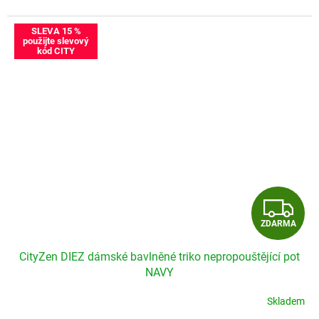
Velikostní tabulka CityZen dámské triko,3-4 rukáv
SLEVA 15 %
použijte slevový
kód CITY
Z
ZDARMA
D
CityZen DIEZ dámské bavlněné triko nepropouštějící pot
A
NAVY
R
Skladem