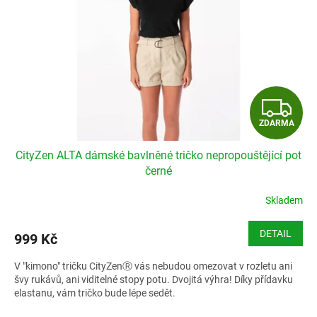
p
r
o
d
u
k
t
Z
ů
ZDARMA
D
CityZen ALTA dámské bavlněné tričko nepropouštějící pot
A
černé
R
Skladem
M
DETAIL
999 Kč
A
V "kimono" tričku CityZenⓇ vás nebudou omezovat v rozletu ani
švy rukávů, ani viditelné stopy potu. Dvojitá výhra! Díky přídavku
elastanu, vám tričko bude lépe sedět.