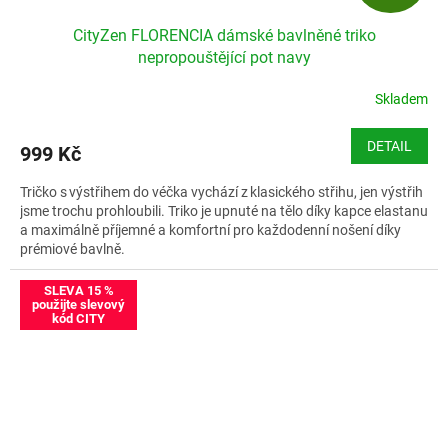
D
CityZen FLORENCIA dámské bavlněné triko
A
nepropouštějící pot navy
R
Skladem
M
DETAIL
999 Kč
A
Tričko s výstřihem do véčka vychází z klasického střihu, jen výstřih
jsme trochu prohloubili. Triko je upnuté na tělo díky kapce elastanu
a maximálně příjemné a komfortní pro každodenní nošení díky
prémiové bavlně.
Velikostní tabulka CityZen FLORENCIA
SLEVA 15 %
použijte slevový
kód CITY