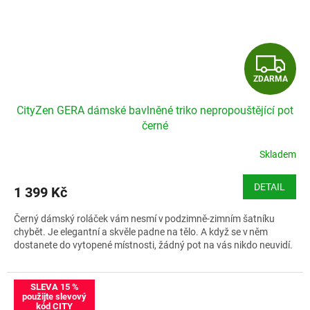
Z
ZDARMA
D
CityZen GERA dámské bavlněné triko nepropouštějící pot
A
černé
R
Skladem
M
DETAIL
1 399 Kč
A
Černý dámský roláček vám nesmí v podzimně-zimním šatníku
chybět. Je elegantní a skvěle padne na tělo. A když se v něm
dostanete do vytopené místnosti, žádný pot na vás nikdo neuvidí.
Velikostní tabulka CityZen GERA
SLEVA 15 %
použijte slevový
kód CITY