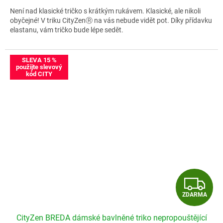
A
Není nad klasické tričko s krátkým rukávem. Klasické, ale nikoli
obyčejné! V triku CityZenⓇ na vás nebude vidět pot. Díky přídavku
elastanu, vám tričko bude lépe sedět.
Velikostní tabulka CityZen BREDA
SLEVA 15 %
použijte slevový
kód CITY
Z
ZDARMA
D
CityZen BREDA dámské bavlněné triko nepropouštějící