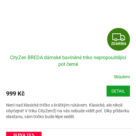
Z
ZDARMA
D
CityZen BREDA dámské bavlněné triko nepropouštějící
A
pot černé
R
Skladem
M
DETAIL
999 Kč
A
Není nad klasické tričko s krátkým rukávem. Klasické, ale nikoli
obyčejné! V triku CityZenⓇ na vás nebude vidět pot. Díky přídavku
elastanu, vám tričko bude lépe sedět.
Velikostní tabulka CityZen BREDA
SLEVA 15 %