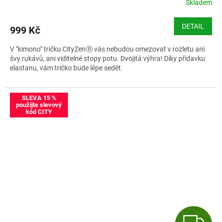
R
Skladem
M
DETAIL
999 Kč
A
V "kimono" tričku CityZenⓇ vás nebudou omezovat v rozletu ani
švy rukávů, ani viditelné stopy potu. Dvojitá výhra! Díky přídavku
elastanu, vám tričko bude lépe sedět.
Velikostní tabulka CityZen ALTA
SLEVA 15 %
použijte slevový
kód CITY
Z