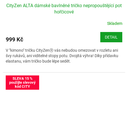
CityZen ALTA dámské bavlněné tričko nepropouštějící pot
A
hořčicové
R
Skladem
M
DETAIL
999 Kč
A
V "kimono" tričku CityZenⓇ vás nebudou omezovat v rozletu ani
švy rukávů, ani viditelné stopy potu. Dvojitá výhra! Díky přídavku
elastanu, vám tričko bude lépe sedět.
Velikostní tabulka CityZen ALTA
SLEVA 15 %
použijte slevový
kód CITY