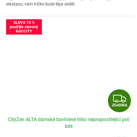
elastanu, vám tričko bude lépe sedět.
Velikostní tabulka CityZen ALTA
SLEVA 15 %
použijte slevový
kód CITY
Z
ZDARMA
D
CityZen ALTA dámské bavlněné triko nepropouštějící pot
A
bílé