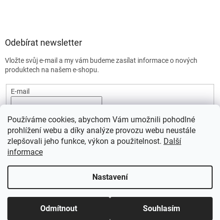
Odebírat newsletter
Vložte svůj e-mail a my vám budeme zasílat informace o nových
produktech na našem e-shopu.
E-mail
Vložením e-mailu souhlasíte s
podmínkami ochrany osobních
Používáme cookies, abychom Vám umožnili pohodlné
údajů.
prohlížení webu a díky analýze provozu webu neustále
PŘIHLÁSIT SE
zlepšovali jeho funkce, výkon a použitelnost.
Další
informace
Nastavení
Vytvořil Shoptet
Odmítnout
Souhlasím
Copyright 2026
SportStart.cz
. Všechna práva vyhrazena.