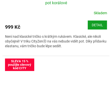
A
pot korálové
R
Skladem
M
DETAIL
999 Kč
A
Není nad klasické tričko s krátkým rukávem. Klasické, ale nikoli
obyčejné! V triku CityZenⓇ na vás nebude vidět pot. Díky přídavku
elastanu, vám tričko bude lépe sedět.
Velikostní tabulka CityZen BREDA
SLEVA 15 %
použijte slevový
kód CITY