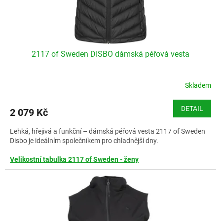
k
t
ů
2117 of Sweden DISBO dámská péřová vesta
Skladem
DETAIL
2 079 Kč
Lehká, hřejivá a funkční – dámská péřová vesta 2117 of Sweden
Disbo je ideálním společníkem pro chladnější dny.
Velikostní tabulka 2117 of Sweden - ženy