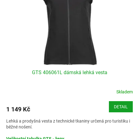
GTS 406061L dámská lehká vesta
Skladem
DETAIL
1 149 Kč
Lehká a prodyšná vesta z technické tkaniny určená pro turistiku i
běžné nošení.
Velikostní tabulka GTS - ženy