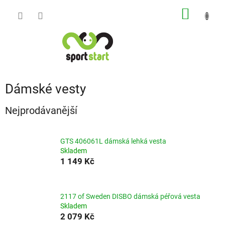
Přejít
NÁKUP
na
obsah
KOŠÍK
Dámské vesty
Nejprodávanější
GTS 406061L dámská lehká vesta
Skladem
1 149 Kč
2117 of Sweden DISBO dámská péřová vesta
Skladem
2 079 Kč