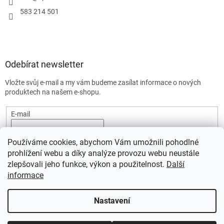
583 214 501
Odebírat newsletter
Vložte svůj e-mail a my vám budeme zasílat informace o nových
produktech na našem e-shopu.
E-mail
Vložením e-mailu souhlasíte s
podmínkami ochrany osobních
Používáme cookies, abychom Vám umožnili pohodlné
údajů.
prohlížení webu a díky analýze provozu webu neustále
PŘIHLÁSIT SE
zlepšovali jeho funkce, výkon a použitelnost.
Další
informace
Nastavení
Vytvořil Shoptet