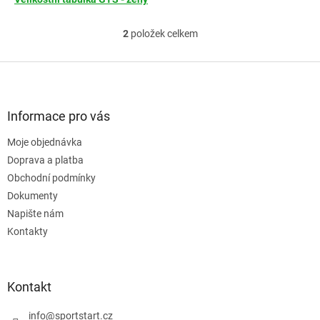
2
položek celkem
O
v
l
Z
á
á
d
p
a
a
Informace pro vás
c
t
í
Moje objednávka
í
p
Doprava a platba
r
v
Obchodní podmínky
k
Dokumenty
y
Napište nám
v
ý
Kontakty
p
i
s
u
Kontakt
info
@
sportstart.cz