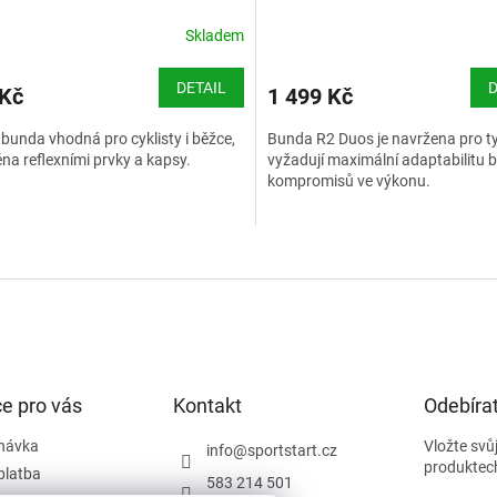
Skladem
DETAIL
D
 Kč
1 499 Kč
bunda vhodná pro cyklisty i běžce,
Bunda R2 Duos je navržena pro ty,
na reflexními prvky a kapsy.
vyžadují maximální adaptabilitu 
kompromisů ve výkonu.
Velikostní tabulka R2 - cyklistic
O
v
l
á
d
a
c
í
e pro vás
Kontakt
Odebírat
p
r
návka
Vložte svů
info
@
sportstart.cz
v
produktec
platba
583 214 501
k