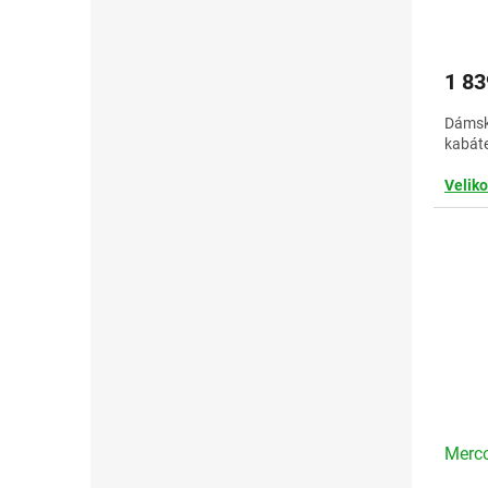
1 83
Dámsk
kabáte
Veliko
Merc