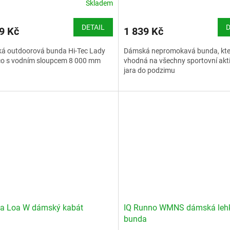
Skladem
DETAIL
D
9 Kč
1 839 Kč
á outdoorová bunda Hi-Tec Lady
Dámská nepromokavá bunda, kter
o s vodním sloupcem 8 000 mm
vhodná na všechny sportovní akti
jara do podzimu
stní tabulka Hi-Tec
Velikostní tabulka Hi-Tec
na Loa W dámský kabát
IQ Runno WMNS dámská leh
bunda