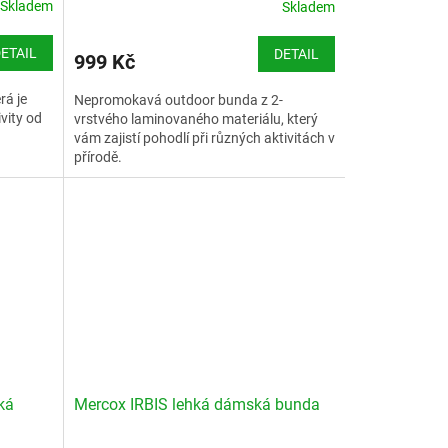
R
Skladem
Skladem
M
ETAIL
DETAIL
999 Kč
A
á je
Nepromokavá outdoor bunda z 2-
vity od
vrstvého laminovaného materiálu, který
vám zajistí pohodlí při různých aktivitách v
přírodě.
Velikostní tabulka Husky Lamy L
ká
Mercox IRBIS lehká dámská bunda