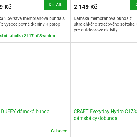
M
DETAIL
D
9 Kč
2 149 Kč
A
á 2,5vrstvá membránová bunda s
Dámská membránová bunda z
 z vysoce pevné tkaniny Ripstop.
ultralehkého strečového softshell
pro outdoorové aktivity.
stní tabulka 2117 of Sweden -
Velikostní tabulka 2117 of Swed
ženy
 DUFFY dámská bunda
CRAFT Everyday Hydro C173
dámská cyklobunda
Skladem