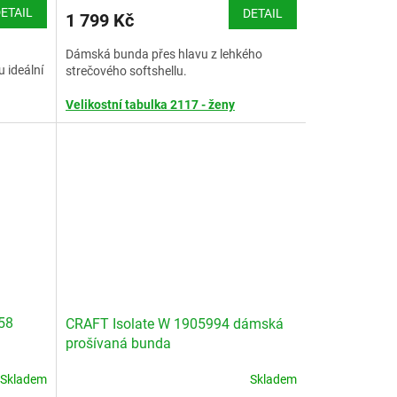
M
ETAIL
DETAIL
1 799 Kč
A
Dámská bunda přes hlavu z lehkého
u ideální
strečového softshellu
.
Velikostní tabulka 2117 - ženy
en -
58
CRAFT Isolate W 1905994 dámská
prošívaná bunda
Skladem
Skladem