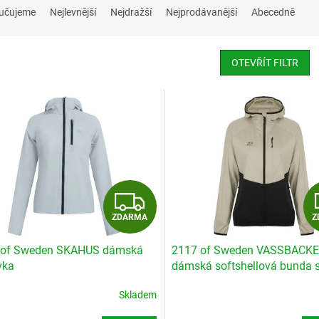
učujeme
Nejlevnější
Nejdražší
Nejprodávanější
Abecedně
OTEVŘÍT FILTR
Z
ZDARMA
Z
D
 of Sweden SKAHUS dámská
2117 of Sweden VASSBACK
A
vka
dámská softshellová bunda s
R
Skladem