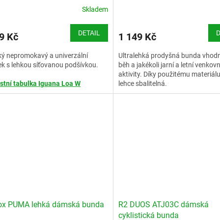
Skladem
DETAIL
D
9 Kč
1 149 Kč
ý nepromokavý a univerzální
Ultralehká prodyšná bunda vhod
k s lehkou síťovanou podšívkou.
běh a jakékoli jarní a letní venkovn
aktivity. Díky použitému materiálu
stní tabulka Iguana Loa W
lehce sbalitelná.
ox PUMA lehká dámská bunda
R2 DUOS ATJ03C dámská
cyklistická bunda