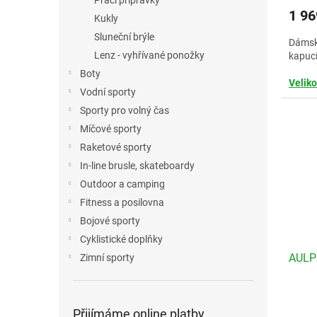
Prací přípravky
1 96
Kukly
Sluneční brýle
Dámsk
Lenz - vyhřívané ponožky
kapucí
Boty
Veliko
Vodní sporty
ženy
Sporty pro volný čas
Míčové sporty
Raketové sporty
In-line brusle, skateboardy
Outdoor a camping
Fitness a posilovna
Bojové sporty
Cyklistické doplňky
AULP
Zimní sporty
Přijímáme online platby