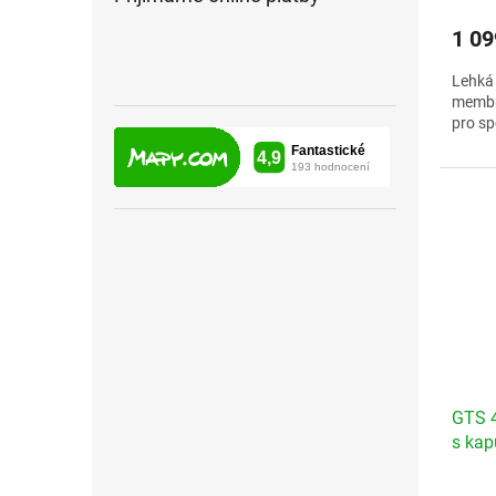
1 09
Lehká
membr
pro sp
Veliko
GTS 
s kap