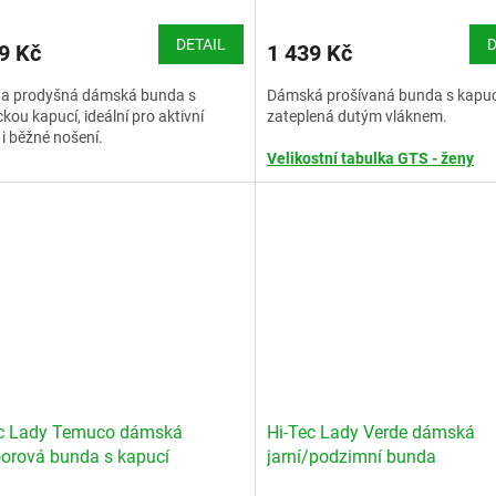
DETAIL
D
9 Kč
1 439 Kč
 a prodyšná dámská bunda s
Dámská prošívaná bunda s kapuc
ckou kapucí, ideální pro aktivní
zateplená dutým vláknem.
i běžné nošení.
Velikostní tabulka GTS - ženy
stní tabulka GTS - ženy
ec Lady Temuco dámská
Hi-Tec Lady Verde dámská
orová bunda s kapucí
jarní/podzimní bunda