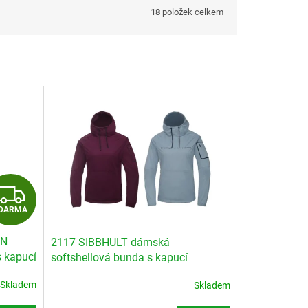
18
položek celkem
Z
DARMA
D
EN
2117 SIBBHULT dámská
A
 kapucí
softshellová bunda s kapucí
R
Skladem
Skladem