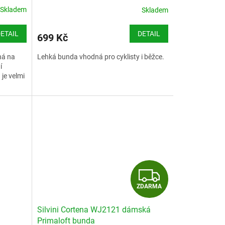
Skladem
Skladem
ETAIL
DETAIL
699 Kč
ná na
Lehká bunda vhodná pro cyklisty i běžce.
í
 je velmi
Z
ZDARMA
D
Silvini Cortena WJ2121 dámská
A
Primaloft bunda