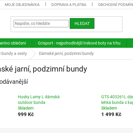
MOJE OBJEDNÁVKA
DOPRAVA A PLATBA
OBCHODNÍ PODMÍ
HLEDAT
merino oblečení
Grisport - nejpohodlnější trekové boty na trhu
 bundy a vesty
Dámské jarní, podzimní bundy
ké jarní, podzimní bundy
odávanější
Husky Lamy L dámská
GTS 403261L d
outdoor bunda
lehká bunda s ka
Skladem
Skladem
999 Kč
1 499 Kč