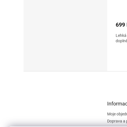
699
Lehká 
doplně
Z
á
p
a
t
Informac
í
Moje objed
Doprava a 