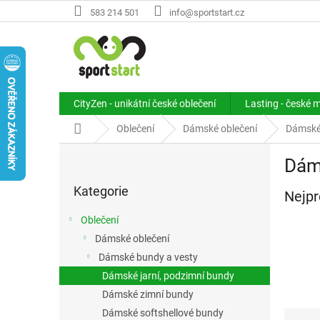
Přejít
583 214 501
info@sportstart.cz
na
obsah
CityZen - unikátní české oblečení
Lasting - české 
Domů
Oblečení
Dámské oblečení
Dámské
P
Dáms
o
Přeskočit
s
Kategorie
kategorie
Nejpr
t
r
Oblečení
a
Dámské oblečení
n
Dámské bundy a vesty
n
í
Dámské jarní, podzimní bundy
p
Dámské zimní bundy
a
Ř
Dámské softshellové bundy