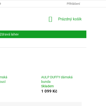
NKY
DOKUMENTY
NAPIŠTE NÁM
Přihlášení
KONTAKTY
NÁKUPNÍ
Prázdný košík
KOŠÍK
Zdravá lahev
ámská
AULP DUFFY dámská
pucí
bunda
Skladem
1 099 Kč