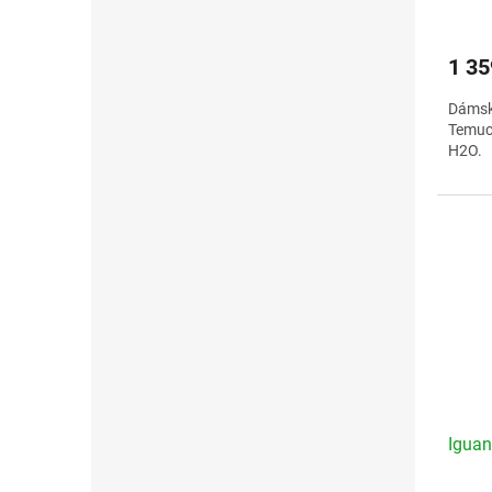
1 35
Dámsk
Temuc
H2O.
Veliko
Igua