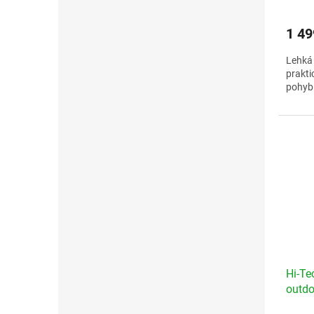
1 49
Lehká
prakti
pohyb 
Veliko
Hi-T
outdo