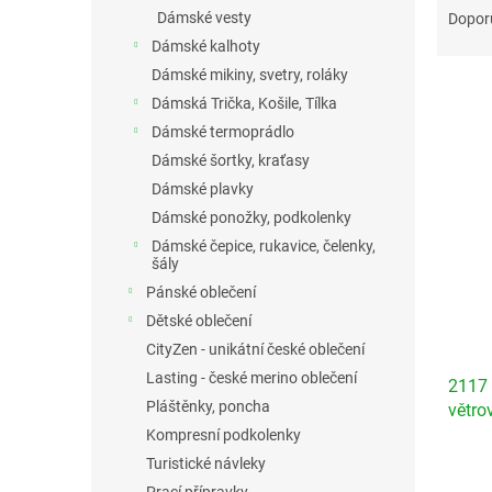
n
a
Dámské vesty
Dopor
e
z
Dámské kalhoty
l
e
Dámské mikiny, svetry, roláky
n
Dámská Trička, Košile, Tílka
í
Dámské termoprádlo
p
V
r
Dámské šortky, kraťasy
ý
o
Dámské plavky
p
d
i
Dámské ponožky, podkolenky
u
s
Dámské čepice, rukavice, čelenky,
k
šály
p
t
r
Pánské oblečení
ů
o
Dětské oblečení
d
CityZen - unikátní české oblečení
u
Lasting - české merino oblečení
2117
k
Pláštěnky, poncha
větro
t
ů
Kompresní podkolenky
Turistické návleky