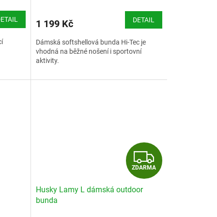
ETAIL
DETAIL
1 199 Kč
í
Dámská softshellová bunda Hi-Tec je
vhodná na běžné nošení i sportovní
aktivity.
Velikostní tabulka Hi-Tec
Z
ZDARMA
D
Husky Lamy L dámská outdoor
A
bunda