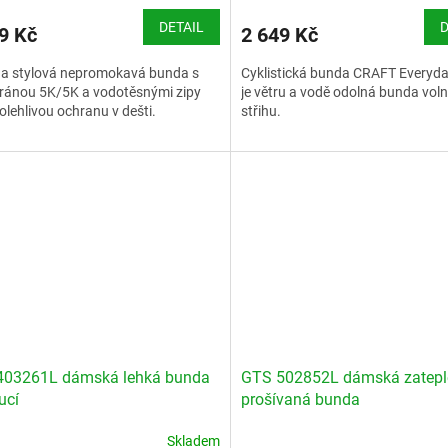
DETAIL
D
9 Kč
2 649 Kč
 a stylová nepromokavá bunda s
Cyklistická bunda CRAFT Everyd
ánou 5K/5K a vodotěsnými zipy
je větru a vodě odolná bunda vol
olehlivou ochranu v dešti.
střihu.
stní tabulka Aulp
Velikostní tabulka Craft - ženy
403261L dámská lehká bunda
GTS 502852L dámská zatep
ucí
prošívaná bunda
Skladem