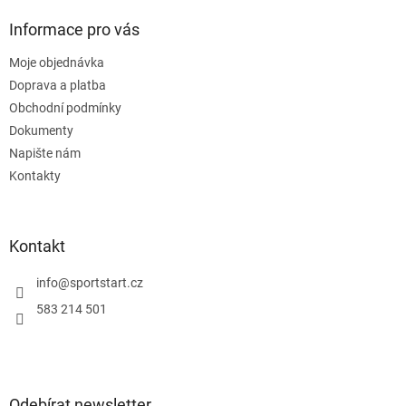
p
a
Informace pro vás
t
Moje objednávka
í
Doprava a platba
Obchodní podmínky
Dokumenty
Napište nám
Kontakty
Kontakt
info
@
sportstart.cz
583 214 501
Odebírat newsletter