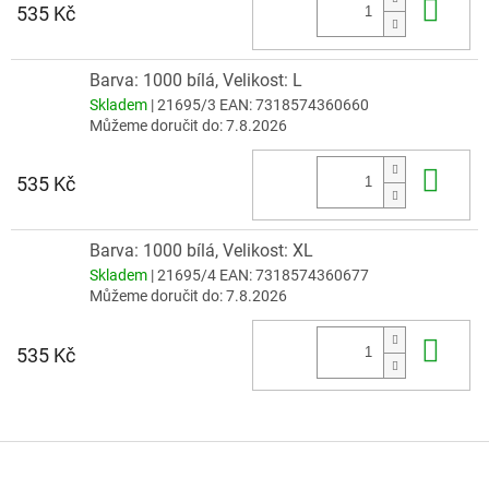
Do 
535 Kč
Barva: 1000 bílá, Velikost: L
Skladem
| 21695/3
EAN:
7318574360660
Můžeme doručit do:
7.8.2026
Do 
535 Kč
Barva: 1000 bílá, Velikost: XL
Skladem
| 21695/4
EAN:
7318574360677
Můžeme doručit do:
7.8.2026
Do 
535 Kč
Z
á