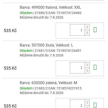
Barva: 499000 fialová, Velikost: XXL
Skladem
| 21680/5
EAN:
7318574124460
Můžeme doručit do:
7.8.2026
Do 
535 Kč
Barva: 507000 žlutá, Velikost: L
Skladem
| 21681/3
EAN:
7318574124491
Můžeme doručit do:
7.8.2026
Do 
535 Kč
Barva: 630000 zelená, Velikost: M
Skladem
| 21682/2
EAN:
7318574231915
Můžeme doručit do:
7.8.2026
Do 
535 Kč