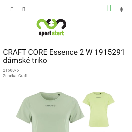
Přejít
NÁKUP
na
obsah
KOŠÍK
CRAFT CORE Essence 2 W 1915291
dámské triko
21680/5
Značka:
Craft