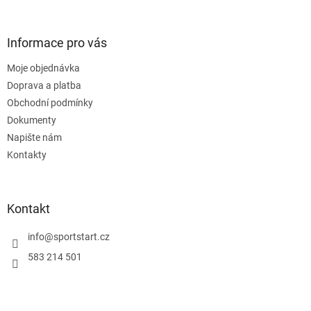
á
á
d
p
a
a
Informace pro vás
c
t
í
Moje objednávka
í
p
Doprava a platba
r
v
Obchodní podmínky
k
Dokumenty
y
Napište nám
v
ý
Kontakty
p
i
s
u
Kontakt
info
@
sportstart.cz
583 214 501