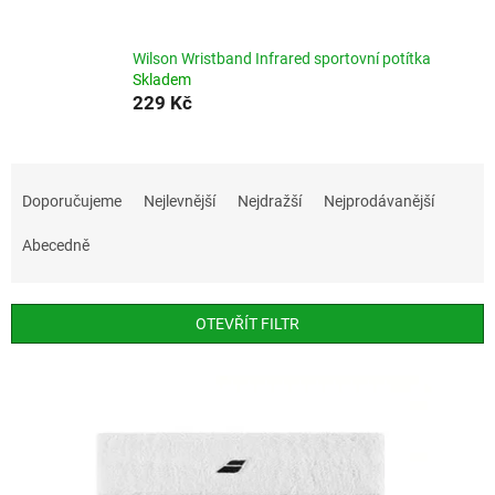
Wilson Wristband Infrared sportovní potítka
Skladem
229 Kč
Ř
a
Doporučujeme
Nejlevnější
Nejdražší
Nejprodávanější
z
e
Abecedně
n
í
p
OTEVŘÍT FILTR
r
o
V
d
ý
u
p
k
i
t
s
ů