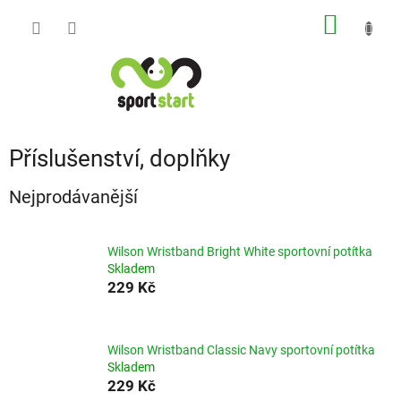
Přejít
NÁKUP
na
obsah
KOŠÍK
Příslušenství, doplňky
Nejprodávanější
Wilson Wristband Bright White sportovní potítka
Skladem
229 Kč
Wilson Wristband Classic Navy sportovní potítka
Skladem
229 Kč