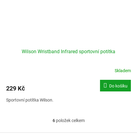
Wilson Wristband Infrared sportovní potítka
Skladem
Do košíku
229 Kč
Sportovní potítka Wilson.
6
položek celkem
O
v
l
Z