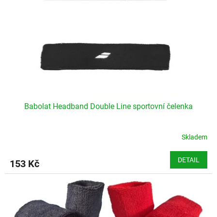
p
r
o
d
u
k
t
ů
Babolat Headband Double Line sportovní čelenka
Skladem
DETAIL
153 Kč