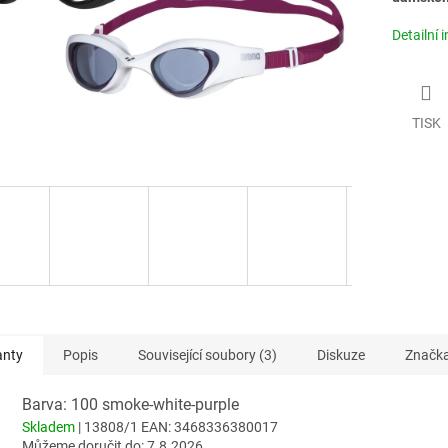
Detailní 
TISK
anty
Popis
Související soubory (3)
Diskuze
Značk
Barva: 100 smoke-white-purple
Skladem
| 13808/1
EAN:
3468336380017
Můžeme doručit do:
7.8.2026