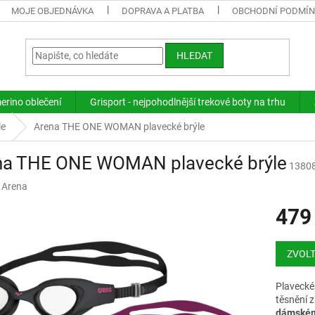
MOJE OBJEDNÁVKA
DOPRAVA A PLATBA
OBCHODNÍ PODMÍ
HLEDAT
merino oblečení
Grisport - nejpohodlnější trekové boty na trhu
le
Arena THE ONE WOMAN plavecké brýle
na THE ONE WOMAN plavecké brýle
1380
:
Arena
479
Měrná
cena:
ZVOLT
Plavecké
těsnění 
dámskému