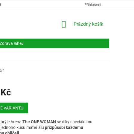
NKY
DOKUMENTY
NAPIŠTE NÁM
Přihlášení
KONTAKTY
NÁKUPNÍ
Prázdný košík
KOŠÍK
Zdravá lahev
8/1
 Kč
E VARIANTU
 brýle Arena
The ONE WOMAN
se díky speciálnímu
z jednoho kusu materiálu
přizpůsobí každému
 obličeji
.