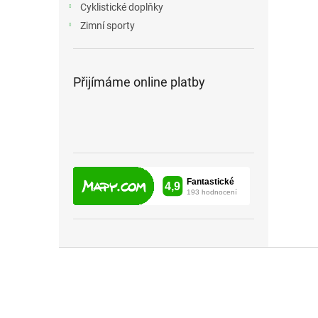
Cyklistické doplňky
Zimní sporty
Přijímáme online platby
Z
á
p
a
t