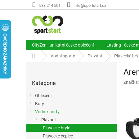
Přejít
583 214 501
info@sportstart.cz
na
obsah
CityZen - unikátní české oblečení
Lasting - české 
Domů
Vodní sporty
Plavání
Plavecké brý
P
Are
o
Přeskočit
s
Kategorie
Značka
kategorie
t
r
Oblečení
a
Boty
n
Vodní sporty
n
í
Plavání
p
Plavecké brýle
a
Plavecké čepice