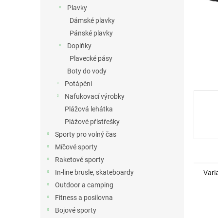
n
Plavky
e
Dámské plavky
l
Pánské plavky
Doplňky
Plavecké pásy
Boty do vody
Potápění
Nafukovací výrobky
Plážová lehátka
Plážové přístřešky
Sporty pro volný čas
Míčové sporty
Raketové sporty
In-line brusle, skateboardy
Vari
Outdoor a camping
Fitness a posilovna
Bojové sporty