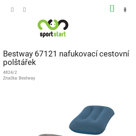
Přejít
NÁKUP
na
obsah
KOŠÍK
Bestway 67121 nafukovací cestovní
polštářek
4824/2
Značka:
Bestway