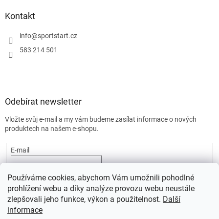
Kontakt
info
@
sportstart.cz
583 214 501
Odebírat newsletter
Vložte svůj e-mail a my vám budeme zasílat informace o nových
produktech na našem e-shopu.
E-mail
Vložením e-mailu souhlasíte s
podmínkami ochrany osobních
Používáme cookies, abychom Vám umožnili pohodlné
údajů.
prohlížení webu a díky analýze provozu webu neustále
PŘIHLÁSIT SE
zlepšovali jeho funkce, výkon a použitelnost.
Další
informace