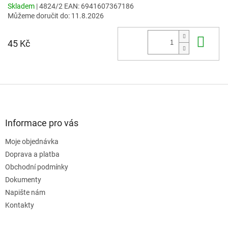
Skladem
| 4824/2
EAN:
6941607367186
Můžeme doručit do:
11.8.2026
Do 
45 Kč
Z
á
p
a
Informace pro vás
t
Moje objednávka
í
Doprava a platba
Obchodní podmínky
Dokumenty
Napište nám
Kontakty