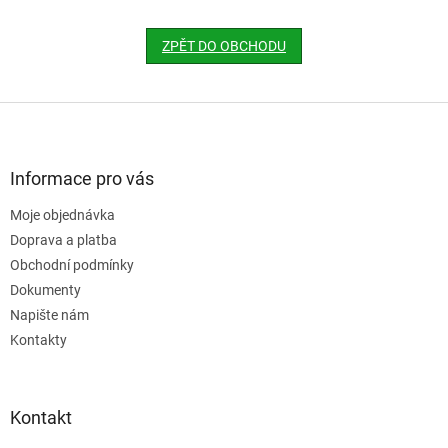
ZPĚT DO OBCHODU
Z
á
p
a
Informace pro vás
t
Moje objednávka
í
Doprava a platba
Obchodní podmínky
Dokumenty
Napište nám
Kontakty
Kontakt