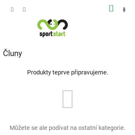
Přejít
NÁKUP
na
obsah
KOŠÍK
Čluny
Produkty teprve připravujeme.
Můžete se ale podívat na ostatní kategorie.