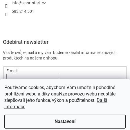
info
@
sportstart.cz
583 214 501
Odebírat newsletter
Vložte svůj e-mail a my vám budeme zasílat informace o nových
produktech na našem e-shopu.
E-mail
Vložením e-mailu souhlasíte s
podmínkami ochrany osobních
Používáme cookies, abychom Vám umožnili pohodlné
údajů.
prohlížení webu a díky analýze provozu webu neustále
PŘIHLÁSIT SE
zlepšovali jeho funkce, výkon a použitelnost.
Další
informace
Nastavení
Vytvořil Shoptet