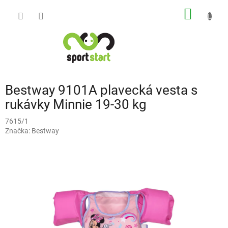
Přejít
NÁKUP
na
obsah
KOŠÍK
Bestway 9101A plavecká vesta s
rukávky Minnie 19-30 kg
7615/1
Značka:
Bestway