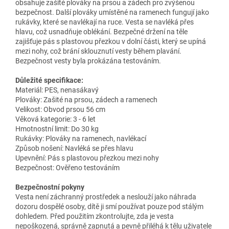
obsahuje zašité plováky na prsou a zádech pro zvýšenou
bezpečnost. Další plováky umístěné na ramenech fungují jako
rukávky, které se navlékají na ruce. Vesta se navléká přes
hlavu, což usnadňuje oblékání. Bezpečné držení na těle
zajišťuje pás s plastovou přezkou v dolní části, který se upíná
mezi nohy, což brání sklouznutí vesty během plavání.
Bezpečnost vesty byla prokázána testováním.
Důležité specifikace:
Materiál: PES, nenasákavý
Plováky: Zašité na prsou, zádech a ramenech
Velikost: Obvod prsou 56 cm
Věková kategorie: 3 - 6 let
Hmotnostní limit: Do 30 kg
Rukávky: Plováky na ramenech, navlékací
Způsob nošení: Navléká se přes hlavu
Upevnění: Pás s plastovou přezkou mezi nohy
Bezpečnost: Ověřeno testováním
Bezpečnostní pokyny
Vesta není záchranný prostředek a neslouží jako náhrada
dozoru dospělé osoby, dítě ji smí používat pouze pod stálým
dohledem. Před použitím zkontrolujte, zda je vesta
nepoškozená, správně zapnutá a pevně přiléhá k tělu uživatele