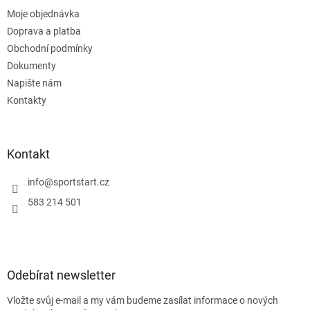
t
Moje objednávka
í
Doprava a platba
Obchodní podmínky
Dokumenty
Napište nám
Kontakty
Kontakt
info
@
sportstart.cz
583 214 501
Odebírat newsletter
Vložte svůj e-mail a my vám budeme zasílat informace o nových