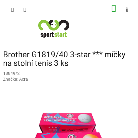
Přejít
NÁKUP
na
obsah
KOŠÍK
Brother G1819/40 3-star *** míčky
na stolní tenis 3 ks
18849/2
Značka:
Acra