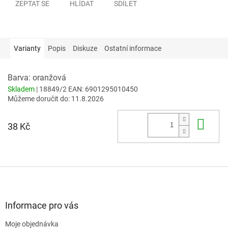
ZEPTAT SE
HLÍDAT
SDÍLET
Varianty
Popis
Diskuze
Ostatní informace
Barva: oranžová
Skladem
| 18849/2
EAN:
6901295010450
Můžeme doručit do:
11.8.2026
Do 
38 Kč
Z
á
p
a
Informace pro vás
t
Moje objednávka
í