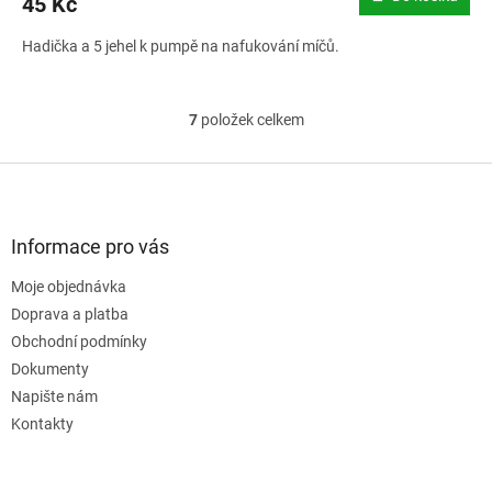
45 Kč
Hadička a 5 jehel k pumpě na nafukování míčů.
7
položek celkem
O
v
l
Z
á
á
d
p
a
a
Informace pro vás
c
t
í
Moje objednávka
í
p
Doprava a platba
r
v
Obchodní podmínky
k
Dokumenty
y
Napište nám
v
ý
Kontakty
p
i
s