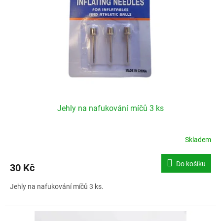
p
r
o
d
u
k
t
ů
Jehly na nafukování míčů 3 ks
Skladem
Do košíku
30 Kč
Jehly na nafukování míčů 3 ks.