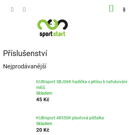
Přejít
NÁKUP
na
obsah
KOŠÍK
Příslušenství
Nejprodávanější
KUBIsport SBJ06K hadička s jehlou k nafukování
míčů
Skladem
45 Kč
KUBIsport 48550K plastová píšťalka
Skladem
20 Kč