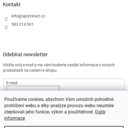
u
Kontakt
info
@
sportstart.cz
583 214 501
Odebírat newsletter
Vložte svůj e-mail a my vám budeme zasílat informace o nových
produktech na našem e-shopu.
E-mail
Vložením e-mailu souhlasíte s
podmínkami ochrany osobních
Používáme cookies, abychom Vám umožnili pohodlné
údajů.
prohlížení webu a díky analýze provozu webu neustále
PŘIHLÁSIT SE
zlepšovali jeho funkce, výkon a použitelnost.
Další
informace