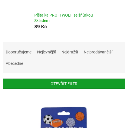
Píšťalka PROFI WOLF se šňůrkou
Skladem
89 Kč
Ř
a
Doporučujeme
Nejlevnější
Nejdražší
Nejprodávanější
z
e
Abecedně
n
í
p
OTEVŘÍT FILTR
r
o
V
d
ý
u
p
k
i
t
s
ů