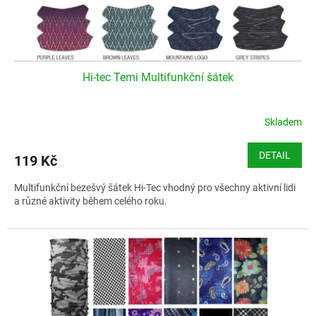
k
t
ů
Hi-tec Temi Multifunkční šátek
Skladem
DETAIL
119 Kč
Multifunkční bezešvý šátek Hi-Tec vhodný pro všechny aktivní lidi
a různé aktivity během celého roku.