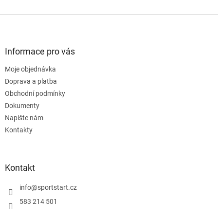
v
l
Z
á
á
d
p
a
a
Informace pro vás
c
t
í
Moje objednávka
í
p
Doprava a platba
r
v
Obchodní podmínky
k
Dokumenty
y
Napište nám
v
ý
Kontakty
p
i
s
u
Kontakt
info
@
sportstart.cz
583 214 501