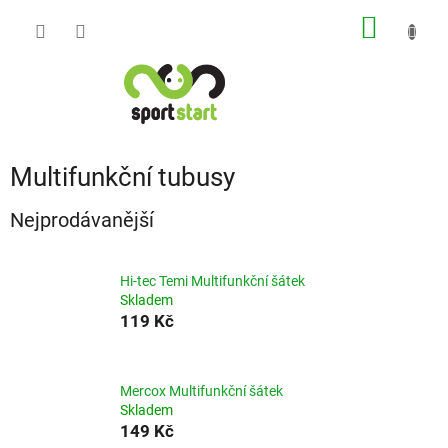
Přejít
NÁKUP
na
obsah
KOŠÍK
Multifunkční tubusy
Nejprodávanější
Hi-tec Temi Multifunkční šátek
Skladem
119 Kč
Mercox Multifunkční šátek
Skladem
149 Kč