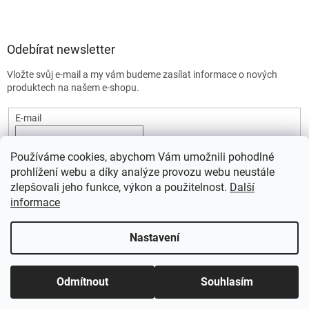
Odebírat newsletter
Vložte svůj e-mail a my vám budeme zasílat informace o nových
produktech na našem e-shopu.
E-mail
Vložením e-mailu souhlasíte s
podmínkami ochrany osobních
Používáme cookies, abychom Vám umožnili pohodlné
údajů.
prohlížení webu a díky analýze provozu webu neustále
PŘIHLÁSIT SE
zlepšovali jeho funkce, výkon a použitelnost.
Další
informace
Nastavení
Vytvořil Shoptet
Odmítnout
Souhlasím
Copyright 2026
SportStart.cz
. Všechna práva vyhrazena.