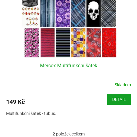
Mercox Multifunkční šátek
Skladem
DETAIL
149 Kč
Multifunkční šátek - tubus.
2
položek celkem
O