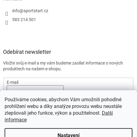
info
@
sportstart.cz
583 214 501
Odebírat newsletter
Vložte svůj e-mail a my vám budeme zasílat informace o nových
produktech na našem e-shopu.
E-mail
Vložením e-mailu souhlasíte s
podmínkami ochrany osobních
Používáme cookies, abychom Vám umožnili pohodlné
údajů.
prohlížení webu a díky analýze provozu webu neustále
PŘIHLÁSIT SE
zlepšovali jeho funkce, výkon a použitelnost.
Další
informace
Nastavení
Vytvořil Shoptet