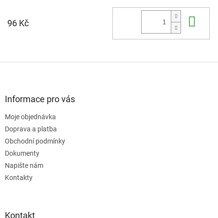
Do 
96 Kč
Z
á
p
a
Informace pro vás
t
Moje objednávka
í
Doprava a platba
Obchodní podmínky
Dokumenty
Napište nám
Kontakty
Kontakt