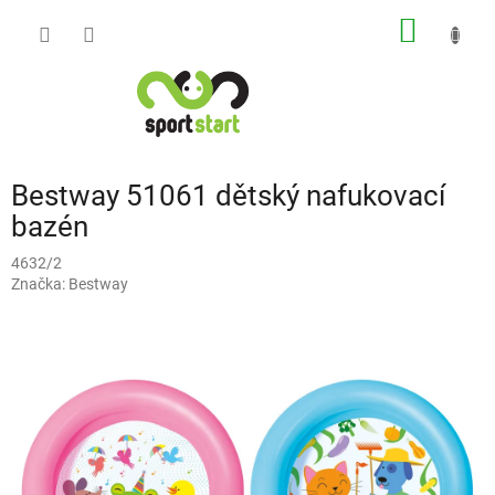
Přejít
NÁKUP
na
obsah
KOŠÍK
Bestway 51061 dětský nafukovací
bazén
4632/2
Značka:
Bestway