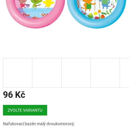
96 Kč
Měrná
cena:
ZVOLTE VARIANTU
Nafukovací bazén malý dvoukomorový.