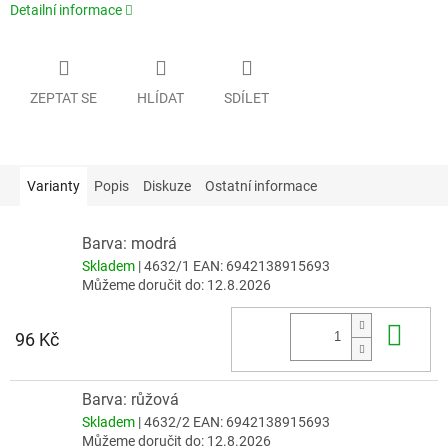
Detailní informace
ZEPTAT SE
HLÍDAT
SDÍLET
Varianty
Popis
Diskuze
Ostatní informace
Barva: modrá
Skladem
| 4632/1
EAN:
6942138915693
Můžeme doručit do:
12.8.2026
Do 
96 Kč
Barva: růžová
Skladem
| 4632/2
EAN:
6942138915693
Můžeme doručit do:
12.8.2026