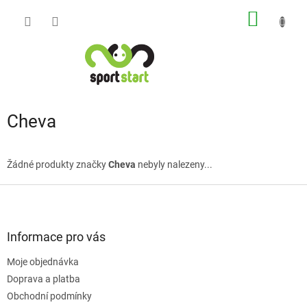
Přejít
NÁKUP
na
obsah
KOŠÍK
Cheva
Žádné produkty značky
Cheva
nebyly nalezeny...
Z
á
p
a
Informace pro vás
t
Moje objednávka
í
Doprava a platba
Obchodní podmínky