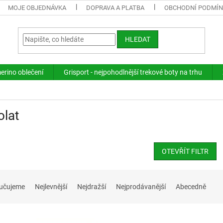
MOJE OBJEDNÁVKA
DOPRAVA A PLATBA
OBCHODNÍ PODMÍ
HLEDAT
merino oblečení
Grisport - nejpohodlnější trekové boty na trhu
olat
OTEVŘÍT FILTR
učujeme
Nejlevnější
Nejdražší
Nejprodávanější
Abecedně