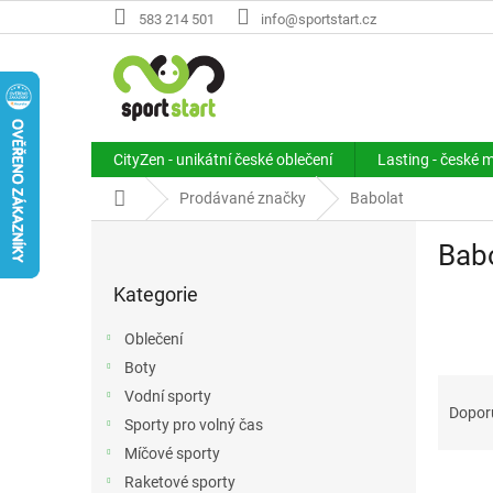
Přejít
583 214 501
info@sportstart.cz
na
obsah
CityZen - unikátní české oblečení
Lasting - české 
Domů
Prodávané značky
Babolat
P
Bab
o
Přeskočit
s
Kategorie
kategorie
t
r
Oblečení
a
Boty
n
Ř
Vodní sporty
n
a
Dopor
í
Sporty pro volný čas
z
p
Míčové sporty
e
a
V
n
Raketové sporty