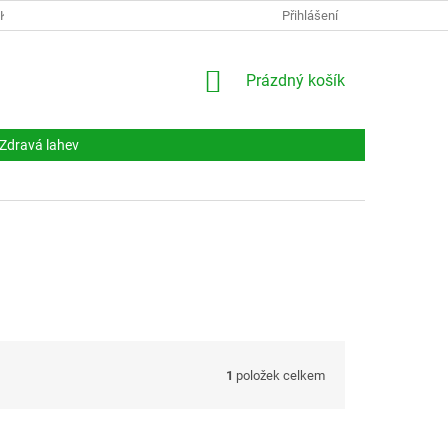
NKY
DOKUMENTY
NAPIŠTE NÁM
Přihlášení
KONTAKTY
NÁKUPNÍ
Prázdný košík
KOŠÍK
Zdravá lahev
1
položek celkem