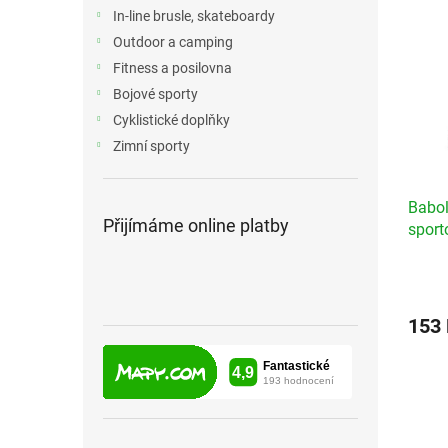
n
ý
í
In-line brusle, skateboardy
e
p
p
Outdoor a camping
l
i
r
Fitness a posilovna
s
o
Bojové sporty
p
d
r
u
Cyklistické doplňky
o
k
Zimní sporty
d
t
u
ů
Babol
k
Přijímáme online platby
sport
t
ů
153