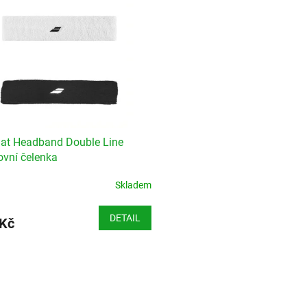
at Headband Double Line
ovní čelenka
Skladem
DETAIL
 Kč
O
v
l
á