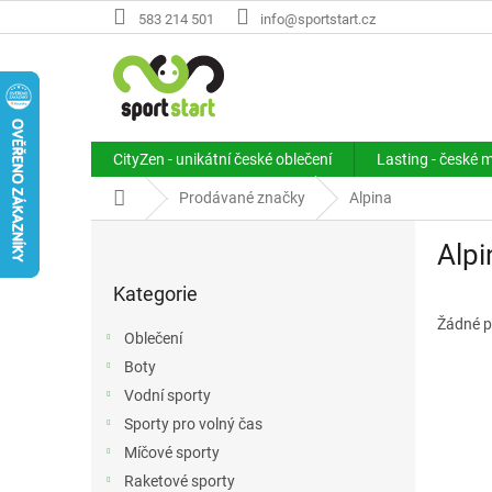
Přejít
583 214 501
info@sportstart.cz
na
obsah
CityZen - unikátní české oblečení
Lasting - české 
Domů
Prodávané značky
Alpina
P
Alpi
o
Přeskočit
s
Kategorie
kategorie
t
r
Žádné p
Oblečení
a
Boty
n
Vodní sporty
n
í
Sporty pro volný čas
p
Míčové sporty
a
Raketové sporty