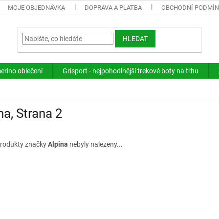
MOJE OBJEDNÁVKA
DOPRAVA A PLATBA
OBCHODNÍ PODMÍ
HLEDAT
merino oblečení
Grisport - nejpohodlnější trekové boty na trhu
na
, Strana 2
rodukty značky
Alpina
nebyly nalezeny...