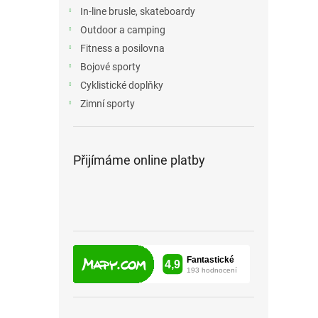
n
In-line brusle, skateboardy
e
Outdoor a camping
l
Fitness a posilovna
Bojové sporty
Cyklistické doplňky
Zimní sporty
Přijímáme online platby