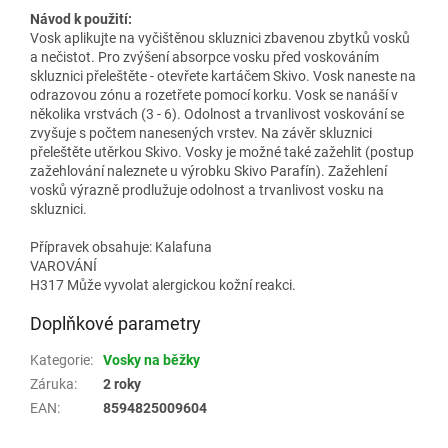
Návod k použití:
Vosk aplikujte na vyčištěnou skluznici zbavenou zbytků vosků
a nečistot. Pro zvýšení absorpce vosku před voskováním
skluznici přeleštěte - otevřete kartáčem Skivo. Vosk naneste na
odrazovou zónu a rozetřete pomocí korku. Vosk se nanáší v
několika vrstvách (3 - 6). Odolnost a trvanlivost voskování se
zvyšuje s počtem nanesených vrstev. Na závěr skluznici
přeleštěte utěrkou Skivo. Vosky je možné také zažehlit (postup
zažehlování naleznete u výrobku Skivo Parafín). Zažehlení
vosků výrazně prodlužuje odolnost a trvanlivost vosku na
skluznici.
Přípravek obsahuje: Kalafuna
VAROVÁNÍ
H317 Může vyvolat alergickou kožní reakci.
Doplňkové parametry
Kategorie
:
Vosky na běžky
Záruka
:
2 roky
EAN
:
8594825009604