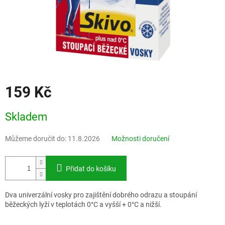
159 Kč
Měrná
Skladem
cena:
Můžeme doručit do:
11.8.2026
Možnosti doručení
Přidat do košíku
Dva univerzální vosky pro zajištění dobrého odrazu a stoupání
běžeckých lyží v teplotách 0°C a vyšší + 0°C a nižší.