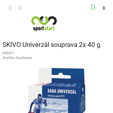
Přejít
NÁKUP
na
obsah
KOŠÍK
SKIVO Univerzál souprava 2x 40 g
6594/1
Značka:
Druchema