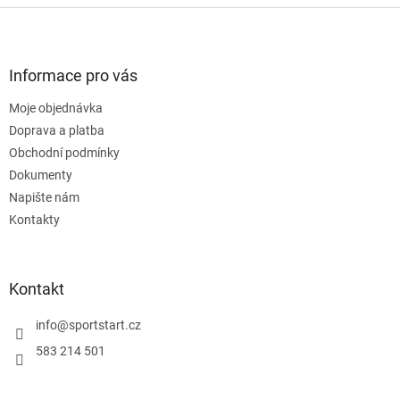
Z
á
p
a
Informace pro vás
t
Moje objednávka
í
Doprava a platba
Obchodní podmínky
Dokumenty
Napište nám
Kontakty
Kontakt
info
@
sportstart.cz
583 214 501