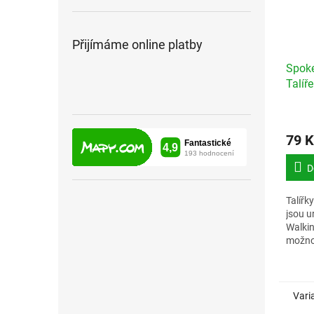
Přijímáme online platby
Spok
Talíř
79 K
D
Talířk
jsou u
Walkin
možnos
příslu
při po
Vari