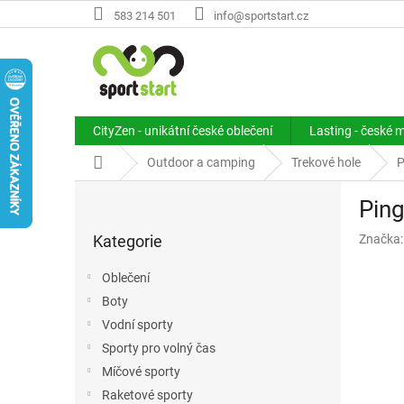
Přejít
583 214 501
info@sportstart.cz
na
obsah
CityZen - unikátní české oblečení
Lasting - české 
Domů
Outdoor a camping
Trekové hole
P
P
Ping
o
Přeskočit
s
Kategorie
Značka
kategorie
t
r
Oblečení
a
Boty
n
Vodní sporty
n
í
Sporty pro volný čas
p
Míčové sporty
a
Raketové sporty