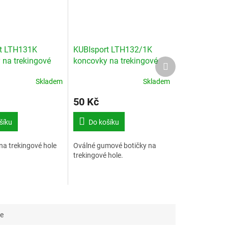
t LTH131K
KUBIsport LTH132/1K
 na trekingové
koncovky na trekingové
Další
produkt
té 1 pár
hole oválné botičky 1 pár
Skladem
Skladem
50 Kč
šíku
Do košíku
a trekingové hole
Oválné gumové botičky na
trekingové hole.
ce