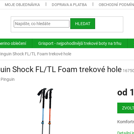
MOJE OBJEDNÁVKA
DOPRAVA A PLATBA
OBCHODNÍ PODMÍ
HLEDAT
merino oblečení
Grisport - nejpohodlnější trekové boty na trhu
inguin Shock FL/TL Foam trekové hole
uin Shock FL/TL Foam trekové hole
1675
:
Pinguin
od
1
Měrná
cena:
ZVOLT
Komfortn
Detailní 