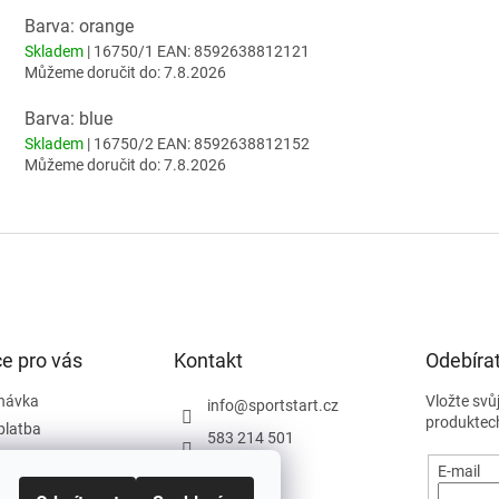
Barva: orange
Skladem
| 16750/1
EAN:
8592638812121
Můžeme doručit do:
7.8.2026
Barva: blue
Skladem
| 16750/2
EAN:
8592638812152
Můžeme doručit do:
7.8.2026
e pro vás
Kontakt
Odebírat
návka
Vložte svů
info
@
sportstart.cz
produktec
platba
583 214 501
podmínky
E-mail
y