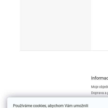
Z
á
p
a
t
Informac
í
Moje objed
Doprava a 
Obchodní 
Dokument
Používáme cookies, abychom Vám umožnili