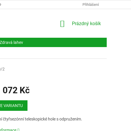
NKY
DOKUMENTY
NAPIŠTE NÁM
Přihlášení
KONTAKTY
NÁKUPNÍ
Prázdný košík
KOŠÍK
Zdravá lahev
0/2
 072 Kč
E VARIANTU
í čtyřsezónní teleskopické hole s odpružením.
informace