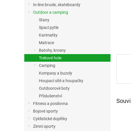
n
In-line brusle, skateboardy
e
Outdoor a camping
l
Stany
Spací pytle
Karimatky
Matrace
Batohy, krosny
Trekové hole
Camping
Kompasy a buzoly
Houpací sítě a houpačky
Outdoorové boty
Příslušenství
Souvi
Fitness a posilovna
Bojové sporty
Cyklistické doplňky
Zimní sporty