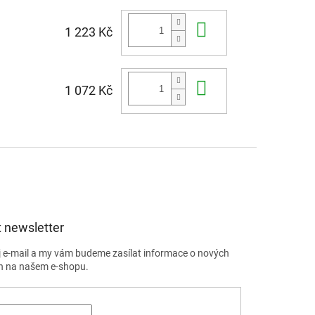
Do košíku
1 223 Kč
Do košíku
1 072 Kč
 newsletter
j e-mail a my vám budeme zasílat informace o nových
h na našem e-shopu.