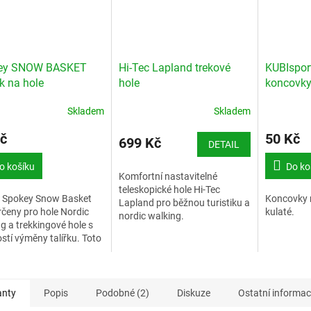
ey SNOW BASKET
Hi-Tec Lapland trekové
KUBIspor
ek na hole
hole
koncovky
hole kula
Skladem
Skladem
č
50 Kč
699 Kč
DETAIL
o košíku
Do ko
Komfortní nastavitelné
teleskopické hole Hi-Tec
y Spokey Snow Basket
Koncovky n
Lapland pro běžnou turistiku a
rčeny pro hole Nordic
kulaté.
nordic walking.
g a trekkingové hole s
tí výměny talířku. Toto
šenství je vhodné zvláště
chodu ve sněhu.
anty
Popis
Podobné (2)
Diskuze
Ostatní informa