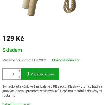
129 Kč
Měrná
Skladem
cena:
Můžeme doručit do:
11.8.2026
Možnosti doručení
Přidat do košíku
Švihadlo juta kónické 3 m, balené v PE sáčku. Klasický druh švihadla s
jutovým lanem uprostřed zesíleným kvůli lepšímu metání a dřevěnými
ručkami.
Detailní informace