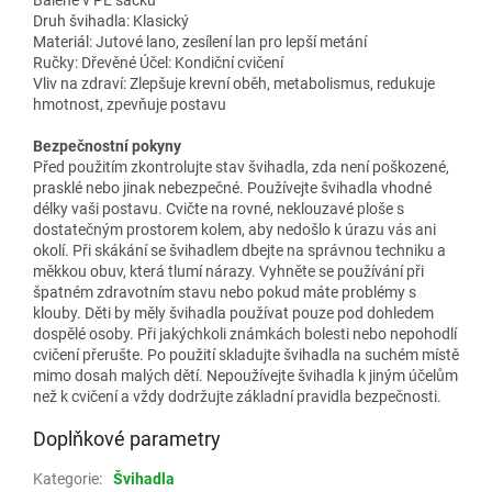
Druh švihadla: Klasický
Materiál: Jutové lano, zesílení lan pro lepší metání
Ručky: Dřevěné Účel: Kondiční cvičení
Vliv na zdraví: Zlepšuje krevní oběh, metabolismus, redukuje
hmotnost, zpevňuje postavu
Bezpečnostní pokyny
Před použitím zkontrolujte stav švihadla, zda není poškozené,
prasklé nebo jinak nebezpečné. Používejte švihadla vhodné
délky vaši postavu. Cvičte na rovné, neklouzavé ploše s
dostatečným prostorem kolem, aby nedošlo k úrazu vás ani
okolí. Při skákání se švihadlem dbejte na správnou techniku a
měkkou obuv, která tlumí nárazy. Vyhněte se používání při
špatném zdravotním stavu nebo pokud máte problémy s
klouby. Děti by měly švihadla používat pouze pod dohledem
dospělé osoby. Při jakýchkoli známkách bolesti nebo nepohodlí
cvičení přerušte. Po použití skladujte švihadla na suchém místě
mimo dosah malých dětí. Nepoužívejte švihadla k jiným účelům
než k cvičení a vždy dodržujte základní pravidla bezpečnosti.
Doplňkové parametry
Kategorie
:
Švihadla