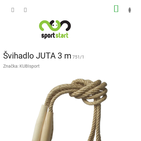
Přejít
NÁKUP
na
obsah
KOŠÍK
Švihadlo JUTA 3 m
751/1
Značka:
KUBIsport