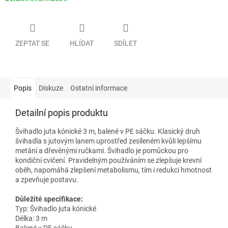
ZEPTAT SE
HLÍDAT
SDÍLET
Popis
Diskuze
Ostatní informace
Detailní popis produktu
Švihadlo juta kónické 3 m, balené v PE sáčku. Klasický druh
švihadla s jutovým lanem uprostřed zesíleném kvůli lepšímu
metání a dřevěnými ručkami. Švihadlo je pomůckou pro
kondiční cvičení. Pravidelným používáním se zlepšuje krevní
oběh, napomáhá zlepšení metabolismu, tím i redukci hmotnost
a zpevňuje postavu.
Důležité specifikace:
Typ: Švihadlo juta kónické
Délka: 3 m
Balené v PE sáčku