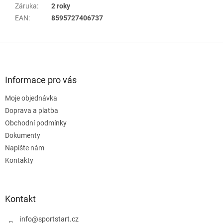
Záruka
:
2 roky
EAN
:
8595727406737
Z
á
p
a
Informace pro vás
t
Moje objednávka
í
Doprava a platba
Obchodní podmínky
Dokumenty
Napište nám
Kontakty
Kontakt
info
@
sportstart.cz