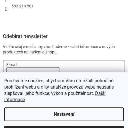
583 214 501
Odebírat newsletter
Vložte svůj e-mail a my vám budeme zasílat informace o nových
produktech na našem e-shopu.
E-mail
Vložením e-mailu souhlasíte s
podmínkami ochrany osobních
Používáme cookies, abychom Vám umožnili pohodlné
údajů.
prohlížení webu a díky analýze provozu webu neustále
PŘIHLÁSIT SE
zlepšovali jeho funkce, výkon a použitelnost.
Další
informace
Nastavení
Vytvořil Shoptet