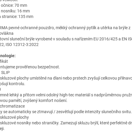
a očnice: 70 mm
a nosníku: 16 mm
a stranice: 135 mm
MA pevné ochranné pouzdro, měkký ochranný pytlík a utěrka na brýle z
ovlákna
tovní sluneční brýle vyrobené v souladu s nařízením EU 2016/425 a EN I
22, ISO 12312-3:2022
nologie:
fikát
ntujeme prověřenou bezpečnost.
 SLIP
iskluzové plochy umístěné na dlani nebo prstech zvyšují celkovou přilnavo
pšují kontrolu.
0
émně lehký a přitom velmi odolný high-tec materiál s nadprůměrnou pružn
ovou pamětí, zvýšený komfort nošení.
chromatizace
y se automaticky se ztmavují / zesvětlují podle intenzity slunečního svitu.
iskluzové plochy
iskluzové nosníky nebo straničky. Zamezují skluzu brýlí, které perfektně dr
eji.