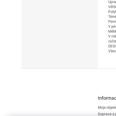
Upra
Větší
Poly
Témě
Pevn
V pe
Měkk
V mě
vyčis
DESI
Všec
Z
á
p
a
t
Informac
í
Moje objed
Doprava a 