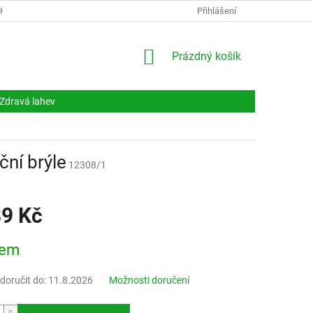
NKY
DOKUMENTY
NAPIŠTE NÁM
Přihlášení
KONTAKTY
NÁKUPNÍ
Prázdný košík
KOŠÍK
Zdravá lahev
ní brýle
12308/1
89 Kč
dem
oručit do:
11.8.2026
Možnosti doručení