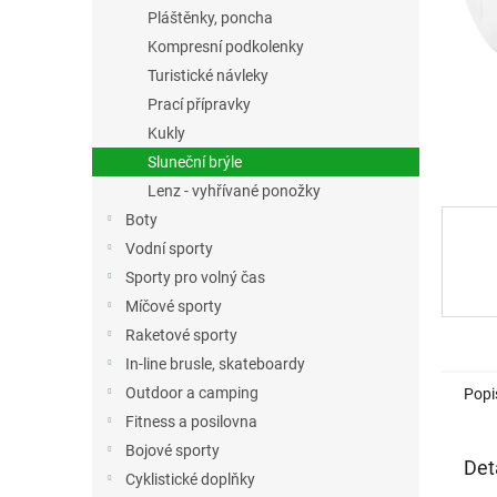
n
Pláštěnky, poncha
e
Kompresní podkolenky
l
Turistické návleky
Prací přípravky
Kukly
Sluneční brýle
Lenz - vyhřívané ponožky
Boty
Vodní sporty
Sporty pro volný čas
Míčové sporty
Raketové sporty
In-line brusle, skateboardy
Outdoor a camping
Popi
Fitness a posilovna
Bojové sporty
Det
Cyklistické doplňky