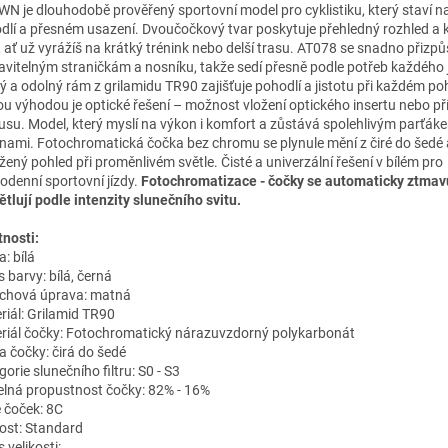
N je dlouhodobě prověřený sportovní model pro cyklistiku, který staví na 
dlí a přesném usazení. Dvoučočkový tvar poskytuje přehledný rozhled a kl
ě, ať už vyrážíš na krátký trénink nebo delší trasu. AT078 se snadno přizpů
avitelným straničkám a nosníku, takže sedí přesně podle potřeb každého 
ý a odolný rám z grilamidu TR90 zajišťuje pohodlí a jistotu při každém po
ou výhodou je optické řešení – možnost vložení optického insertu nebo p
usu. Model, který myslí na výkon i komfort a zůstává spolehlivým parťák
nami. Fotochromatická čočka bez chromu se plynule mění z čiré do šedé 
žený pohled při proměnlivém světle. Čisté a univerzální řešení v bílém pro
odenní sportovní jízdy.
Fotochromatizace - čočky se automaticky ztmavu
ětlují podle intenzity slunečního svitu.
tnosti:
: bílá
 barvy: bílá, černá
chová úprava: matná
riál: Grilamid TR90
riál čočky: Fotochromatický nárazuvzdorný polykarbonát
a čočky: čirá do šedé
orie slunečního filtru: S0 - S3
elná propustnost čočky: 82% - 16%
 čoček: 8C
kost: Standard
 velikosti: