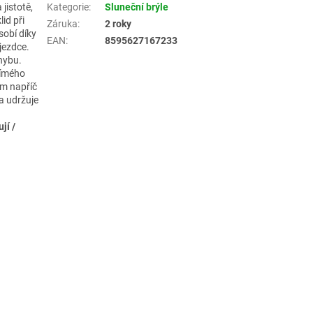
jistotě,
Kategorie
:
Sluneční brýle
id při
Záruka
:
2 roky
sobí díky
EAN
:
8595627167233
jezdce.
hybu.
římého
em napříč
a udržuje
jí /