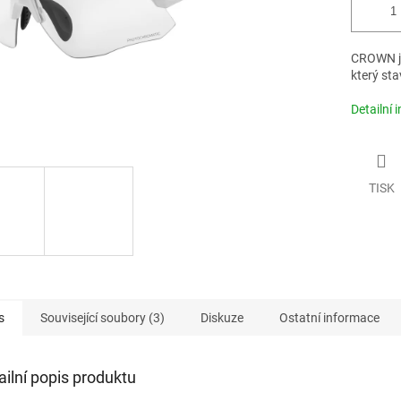
CROWN je
který sta
Detailní 
TISK
s
Související soubory (3)
Diskuze
Ostatní informace
ailní popis produktu