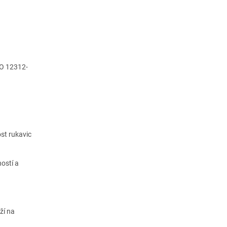
SO 12312-
st rukavic
ostí a
ží na