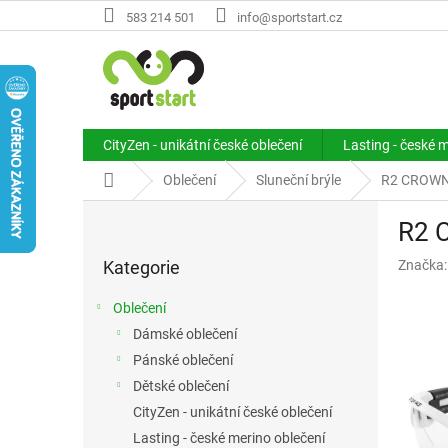
Přejít
583 214 501
info@sportstart.cz
na
obsah
CityZen - unikátní české oblečení
Lasting - české 
Domů
Oblečení
Sluneční brýle
R2 CROWN 
P
R2 
o
Přeskočit
s
Kategorie
Značka
kategorie
t
r
Oblečení
a
Dámské oblečení
n
Pánské oblečení
n
í
Dětské oblečení
p
CityZen - unikátní české oblečení
a
Lasting - české merino oblečení