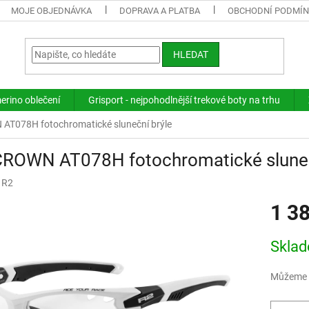
MOJE OBJEDNÁVKA
DOPRAVA A PLATBA
OBCHODNÍ PODMÍ
HLEDAT
merino oblečení
Grisport - nejpohodlnější trekové boty na trhu
AT078H fotochromatické sluneční brýle
CROWN AT078H fotochromatické sluneč
:
R2
1 3
Měrná
Skla
cena:
Můžeme d