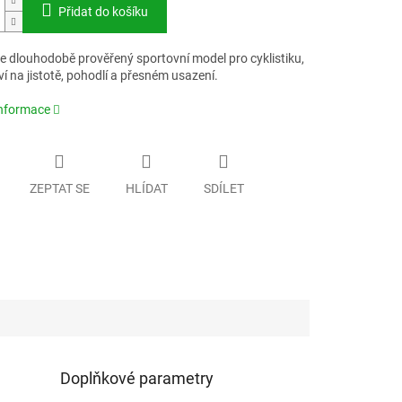
Přidat do košíku
 dlouhodobě prověřený sportovní model pro cyklistiku,
ví na jistotě, pohodlí a přesném usazení.
informace
ZEPTAT SE
HLÍDAT
SDÍLET
Doplňkové parametry