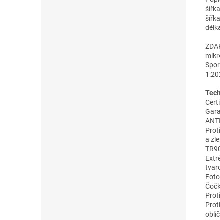
šířk
šířk
délk
ZDAR
mikr
Spor
1:20
Tech
Certi
Gara
ANTI
Prot
a zle
TR9
Extr
tvar
Foto
Čočk
Prot
Prot
oblič