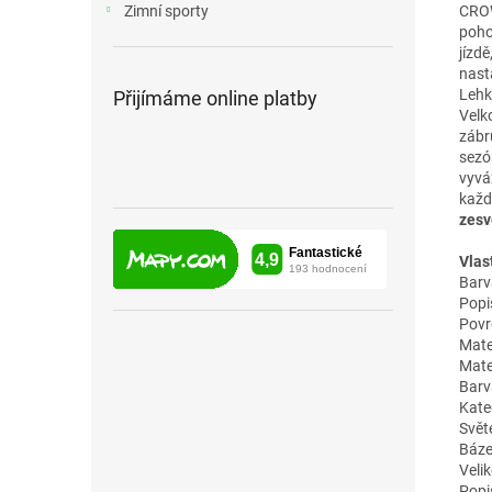
CROW
Zimní sporty
poho
jízd
nast
Lehk
Přijímáme online platby
Velk
zábr
sezó
vyvá
každ
zesv
Vlas
Barva
Popis
Povr
Mate
Mate
Barv
Kateg
Svět
Báze
Veli
Popis