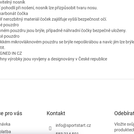
vitelný nosník
 pohodlí při nošení, nosník lze přizpůsobit tvaru nosu.
karbonát čočka
ř nerozbitný materiál čoček zajišťuje vyšší bezpečnost očí.
é pouzdro
vném pouzdru jsou brýle, případně náhradní čočky bezpečně uloženy.
é pouzdro
kkém mikrovláknovém pouzdru se brýle nepoškrábou a navíc jím lze brýl
tit.
GNED IN CZ
hny výrobky jsou vyvíjeny a designovány v České republice
e pro vás
Kontakt
Odebírat
návka
Vložte svů
info
@
sportstart.cz
produktec
platba
583 214 501