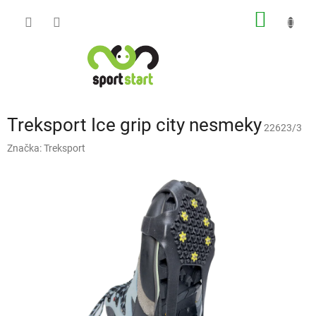
Přejít
NÁKUP
na
obsah
KOŠÍK
Treksport Ice grip city nesmeky
22623/3
Značka:
Treksport