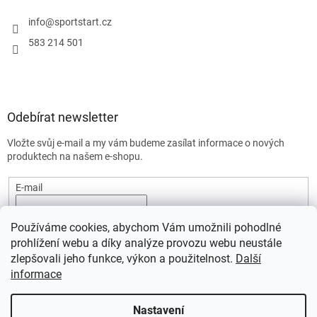
info
@
sportstart.cz
583 214 501
Odebírat newsletter
Vložte svůj e-mail a my vám budeme zasílat informace o nových
produktech na našem e-shopu.
E-mail
Vložením e-mailu souhlasíte s
podmínkami ochrany osobních
Používáme cookies, abychom Vám umožnili pohodlné
údajů.
prohlížení webu a díky analýze provozu webu neustále
PŘIHLÁSIT SE
zlepšovali jeho funkce, výkon a použitelnost.
Další
informace
Nastavení
Vytvořil Shoptet