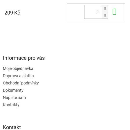
Do 
209 Kč
Z
á
p
a
Informace pro vás
t
Moje objednávka
í
Doprava a platba
Obchodní podmínky
Dokumenty
Napište nám
Kontakty
Kontakt