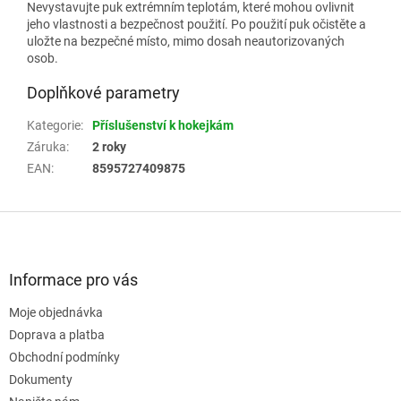
Nevystavujte puk extrémním teplotám, které mohou ovlivnit
jeho vlastnosti a bezpečnost použití. Po použití puk očistěte a
uložte na bezpečné místo, mimo dosah neautorizovaných
osob.
Doplňkové parametry
Kategorie
:
Příslušenství k hokejkám
Záruka
:
2 roky
EAN
:
8595727409875
Z
á
p
a
Informace pro vás
t
Moje objednávka
í
Doprava a platba
Obchodní podmínky
Dokumenty