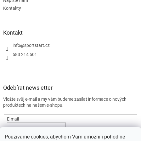
Napište nám
Kontakty
Kontakt
info
@
sportstart.cz
583 214 501
Odebírat newsletter
Vložte svůj e-mail a my vám budeme zasílat informace o nových
produktech na našem e-shopu.
E-mail
Vložením e-mailu souhlasíte s
podmínkami ochrany osobních
Používáme cookies, abychom Vám umožnili pohodlné
údajů.