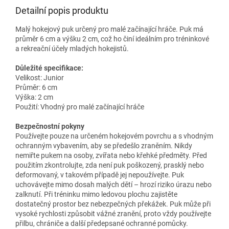
Detailní popis produktu
Malý hokejový puk určený pro malé začínající hráče. Puk má
průměr 6 cm a výšku 2 cm, což ho činí ideálním pro tréninkové
a rekreační účely mladých hokejistů.
Důležité specifikace:
Velikost: Junior
Průměr: 6 cm
Výška: 2 cm
Použití: Vhodný pro malé začínající hráče
Bezpečnostní pokyny
Používejte pouze na určeném hokejovém povrchu a s vhodným
ochranným vybavením, aby se předešlo zraněním. Nikdy
nemiřte pukem na osoby, zvířata nebo křehké předměty. Před
použitím zkontrolujte, zda není puk poškozený, prasklý nebo
deformovaný, v takovém případě jej nepoužívejte. Puk
uchovávejte mimo dosah malých dětí – hrozí riziko úrazu nebo
zalknutí. Při tréninku mimo ledovou plochu zajistěte
dostatečný prostor bez nebezpečných překážek. Puk může při
vysoké rychlosti způsobit vážné zranění, proto vždy používejte
přilbu, chrániče a další předepsané ochranné pomůcky.