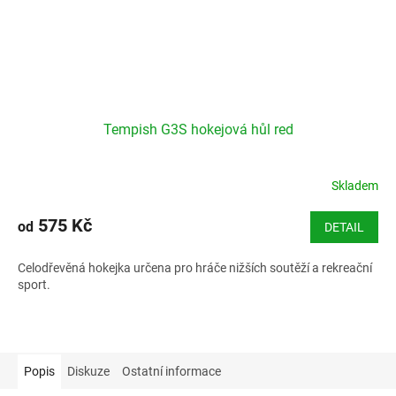
Tempish G3S hokejová hůl red
Skladem
575 Kč
od
DETAIL
Celodřevěná hokejka určena pro hráče nižších soutěží a rekreační
sport.
Popis
Diskuze
Ostatní informace