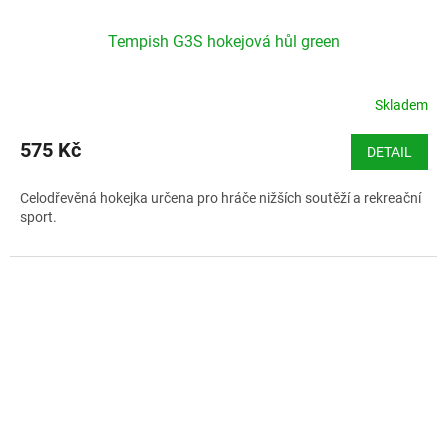
Tempish G3S hokejová hůl green
Skladem
575 Kč
DETAIL
Celodřevěná hokejka určena pro hráče nižších soutěží a rekreační
sport.