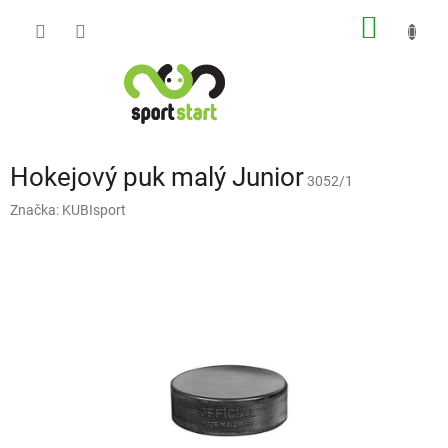
Přejít
NÁKUP
na
obsah
KOŠÍK
Hokejový puk malý Junior
3052/1
Značka:
KUBIsport