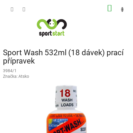
Přejít
NÁKUP
na
obsah
KOŠÍK
Sport Wash 532ml (18 dávek) prací
přípravek
3984/1
Značka:
Atsko