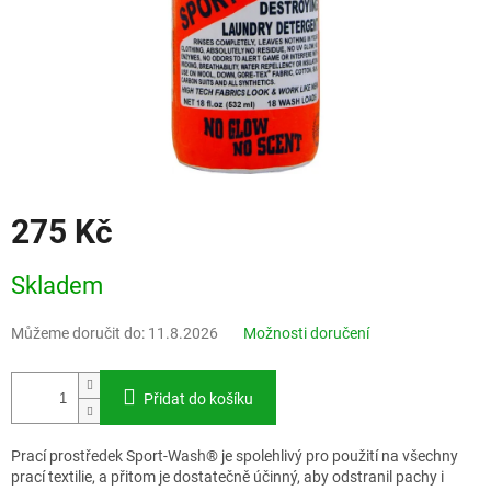
275 Kč
Měrná
Skladem
cena:
Můžeme doručit do:
11.8.2026
Možnosti doručení
Přidat do košíku
Prací prostředek Sport-Wash® je spolehlivý pro použití na všechny
prací textilie, a přitom je dostatečně účinný, aby odstranil pachy i