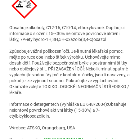
Obsahuje alkoholy, C12-16, C10-14, ethoxylované. Doplňující
informace o složení: 15-<30% neiontové povrchově aktivní
látky, 7A-etylhydro-1H,3H,5H-oxazolo(3,4-c)oxazol
Způsobuje vážné poškození očí. Je-li nutná lékařská pomoc,
mějte po ruce obal nebo štítek výrobku. Uchovávejte mimo
dosah dětí. Používejte bezpečnostní brýle s postranními štítky
nebo obličejový štít. PŘI ZASAŽENÍ OČÍ: Několik minut opatrně
vyplachujte vodou. Vyjměte kontaktní čočky, jsou-li nasazeny, a
pokud je lze vyjmout snadno. Pokračujte ve vyplachování.
Okamžitě volejte TOXIKOLOGICKÉ INFORMAČNÍ STŘEDISKO /
lékaře.
Informace o detergentech (Vyhláška EU 648/2004):Obsahuje
neiontové povrchově aktivní látky (15-30%) a 7-
etylbicyklooxazolidin.
Výrobce: ATSKO, Orangeburg, USA