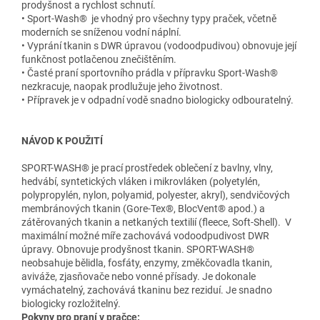
prodyšnost a rychlost schnutí.
• Sport-Wash® je vhodný pro všechny typy praček, včetně
moderních se sníženou vodní náplní.
• Vyprání tkanin s DWR úpravou (vodoodpudivou) obnovuje její
funkčnost potlačenou znečištěním.
• Časté praní sportovního prádla v přípravku Sport-Wash®
nezkracuje, naopak prodlužuje jeho životnost.
• Přípravek je v odpadní vodě snadno biologicky odbouratelný.
NÁVOD K POUŽITÍ
SPORT-WASH® je prací prostředek oblečení z bavlny, vlny,
hedvábí, syntetických vláken i mikrovláken (polyetylén,
polypropylén, nylon, polyamid, polyester, akryl), sendvičových
membránových tkanin (Gore-Tex®, BlocVent® apod.) a
zátěrovaných tkanin a netkaných textilií (fleece, Soft-Shell). V
maximální možné míře zachovává vodoodpudivost DWR
úpravy. Obnovuje prodyšnost tkanin. SPORT-WASH®
neobsahuje bělidla, fosfáty, enzymy, změkčovadla tkanin,
aviváže, zjasňovače nebo vonné přísady. Je dokonale
vymáchatelný, zachovává tkaninu bez reziduí. Je snadno
biologicky rozložitelný.
Pokyny pro praní v pračce: