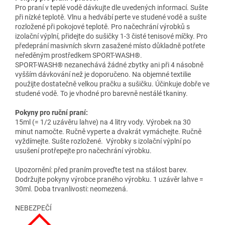
Pro praní v teplé vodě dávkujte dle uvedených informací. Sušte
při nízké teplotě. Vlnu a hedvábí perte ve studené vodě a sušte
rozložené při pokojové teplotě. Pro načechrání výrobků s
izolační výplní, přidejte do sušičky 1-3 čisté tenisové míčky. Pro
předeprání masivních skvrn zasažené místo důkladně potřete
neředěným prostředkem SPORT-WASH®.
SPORT-WASH® nezanechává žádné zbytky ani při 4 násobně
vyšším dávkování než je doporučeno. Na objemné textilie
použijte dostatečně velkou pračku a sušičku. Účinkuje dobře ve
studené vodě. To je vhodné pro barevně nestálé tkaniny.
Pokyny pro ruční praní:
15ml (= 1/2 uzávěru lahve) na 4 litry vody. Výrobek na 30
minut namočte. Ručně vyperte a dvakrát vymáchejte. Ručně
vyždímejte. Sušte rozložené. Výrobky s izolační výplní po
usušení protřepejte pro načechrání výrobku.
Upozornění: před praním proveďte test na stálost barev.
Dodržujte pokyny výrobce praného výrobku. 1 uzávěr lahve =
30ml. Doba trvanlivosti: neomezená.
NEBEZPEČÍ