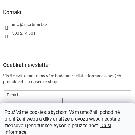
Kontakt
info
@
sportstart.cz
583 214 501
Odebírat newsletter
Vložte svůj e-mail a my vám budeme zasílat informace o nových
produktech na našem e-shopu.
E-mail
Vložením e-mailu souhlasíte s
podmínkami ochrany osobních
Používáme cookies, abychom Vám umožnili pohodlné
údajů.
prohlížení webu a díky analýze provozu webu neustále
PŘIHLÁSIT SE
zlepšovali jeho funkce, výkon a použitelnost.
Další
informace