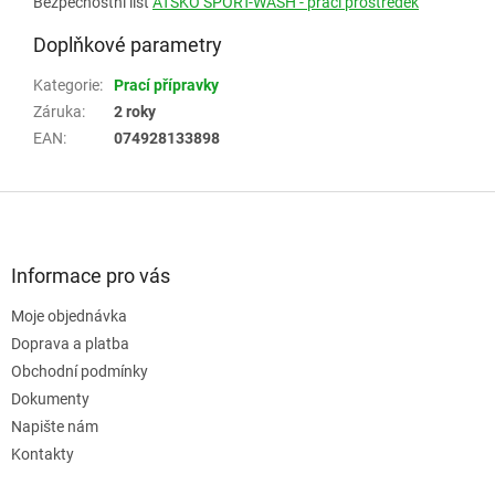
Bezpečnostní list
ATSKO SPORT-WASH - prací prostředek
Doplňkové parametry
Kategorie
:
Prací přípravky
Záruka
:
2 roky
EAN
:
074928133898
Z
á
p
a
Informace pro vás
t
Moje objednávka
í
Doprava a platba
Obchodní podmínky
Dokumenty
Napište nám
Kontakty