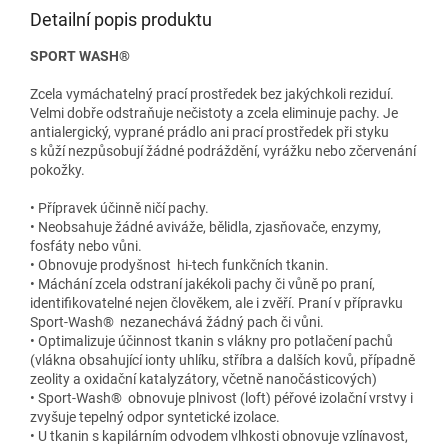
Detailní popis produktu
SPORT WASH®
Zcela vymáchatelný prací prostředek bez jakýchkoli reziduí.
Velmi dobře odstraňuje nečistoty a zcela eliminuje pachy. Je
antialergický, vyprané prádlo ani prací prostředek při styku
s kůží nezpůsobují žádné podráždění, vyrážku nebo zčervenání
pokožky.
• Přípravek účinně ničí pachy.
• Neobsahuje žádné aviváže, bělidla, zjasňovače, enzymy,
fosfáty nebo vůni.
• Obnovuje prodyšnost hi-tech funkčních tkanin.
• Máchání zcela odstraní jakékoli pachy či vůně po praní,
identifikovatelné nejen člověkem, ale i zvěří. Praní v přípravku
Sport-Wash® nezanechává žádný pach či vůni.
• Optimalizuje účinnost tkanin s vlákny pro potlačení pachů
(vlákna obsahující ionty uhlíku, stříbra a dalších kovů, případně
zeolity a oxidační katalyzátory, včetně nanočásticových)
• Sport-Wash® obnovuje plnivost (loft) péřové izolační vrstvy i
zvyšuje tepelný odpor syntetické izolace.
• U tkanin s kapilárním odvodem vlhkosti obnovuje vzlínavost,