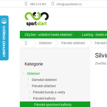
Přejít
583 214 501
info@sportstart.cz
na
obsah
CityZen - unikátní české oblečení
Lasting - české 
Domů
Oblečení
Pánské oblečení
Pánské 
P
Sil
o
Přeskočit
s
Kategorie
Značka
kategorie
t
r
Oblečení
a
Dámské oblečení
n
Pánské oblečení
n
í
Pánské bundy a vesty
p
Pánské kalhoty
a
Pánské sportovní kalhoty