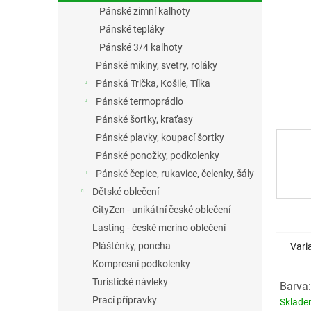
n
Pánské zimní kalhoty
e
Pánské tepláky
l
Pánské 3/4 kalhoty
Pánské mikiny, svetry, roláky
Pánská Trička, Košile, Tílka
Pánské termoprádlo
Pánské šortky, kraťasy
Pánské plavky, koupací šortky
Pánské ponožky, podkolenky
Pánské čepice, rukavice, čelenky, šály
Dětské oblečení
CityZen - unikátní české oblečení
Lasting - české merino oblečení
Pláštěnky, poncha
Vari
Kompresní podkolenky
Turistické návleky
Barva:
Prací přípravky
Sklad