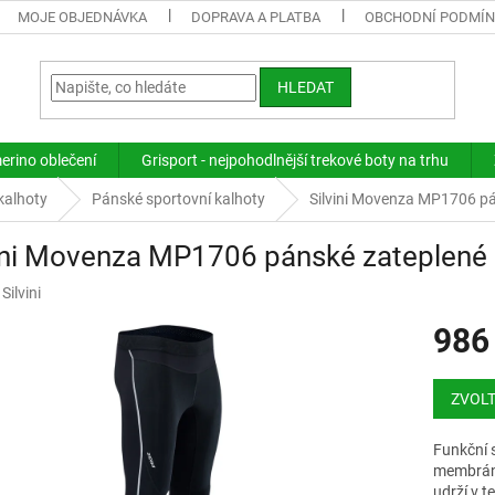
MOJE OBJEDNÁVKA
DOPRAVA A PLATBA
OBCHODNÍ PODMÍ
HLEDAT
merino oblečení
Grisport - nejpohodlnější trekové boty na trhu
kalhoty
Pánské sportovní kalhoty
Silvini Movenza MP1706 p
vini Movenza MP1706 pánské zateplené
:
Silvini
986
Měrná
cena:
ZVOLT
Funkční 
membráno
udrží v t