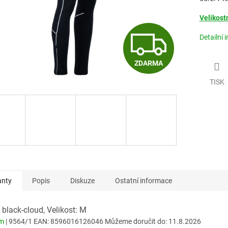
Velikostn
Z
Detailní 
ZDARMA
D
TISK
A
R
M
anty
Popis
Diskuze
Ostatní informace
A
 black-cloud, Velikost: M
em
| 9564/1
EAN:
8596016126046
Můžeme doručit do:
11.8.2026