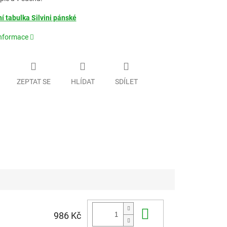
í tabulka Silvini pánské
informace
ZEPTAT SE
HLÍDAT
SDÍLET
Do košíku
986 Kč