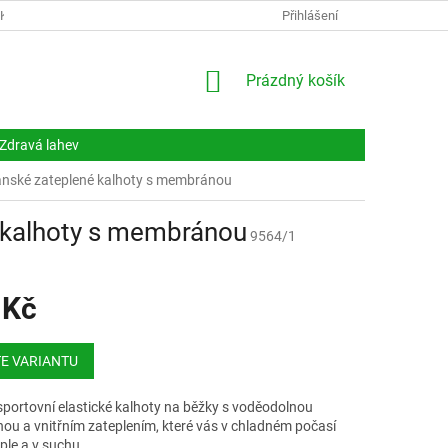
NKY
DOKUMENTY
NAPIŠTE NÁM
Přihlášení
KONTAKTY
NÁKUPNÍ
Prázdný košík
KOŠÍK
Zdravá lahev
ánské zateplené kalhoty s membránou
 kalhoty s membránou
9564/1
 Kč
E VARIANTU
sportovní elastické kalhoty na běžky s voděodolnou
u a vnitřním zateplením, které vás v chladném počasí
eple a v suchu.