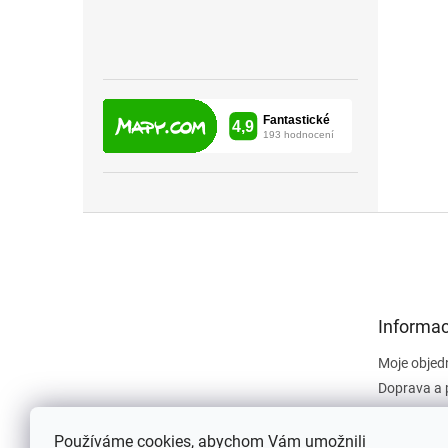
Z
á
p
a
t
Informac
í
Moje objed
Doprava a 
Obchodní 
Dokument
Používáme cookies, abychom Vám umožnili