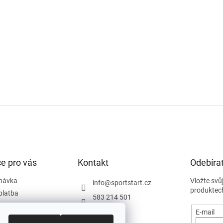
e pro vás
Kontakt
Odebírat
návka
Vložte svů
info
@
sportstart.cz
produktec
platba
583 214 501
podmínky
E-mail
y