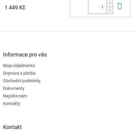
Do 
1 449 Kč
Z
á
p
a
Informace pro vás
t
Moje objednávka
í
Doprava a platba
Obchodní podmínky
Dokumenty
Napište nám
Kontakty
Kontakt