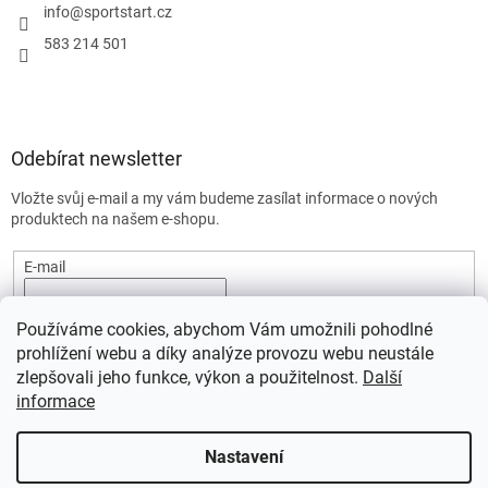
info
@
sportstart.cz
583 214 501
Odebírat newsletter
Vložte svůj e-mail a my vám budeme zasílat informace o nových
produktech na našem e-shopu.
E-mail
Vložením e-mailu souhlasíte s
podmínkami ochrany osobních
Používáme cookies, abychom Vám umožnili pohodlné
údajů.
prohlížení webu a díky analýze provozu webu neustále
PŘIHLÁSIT SE
zlepšovali jeho funkce, výkon a použitelnost.
Další
informace
Nastavení
Vytvořil Shoptet