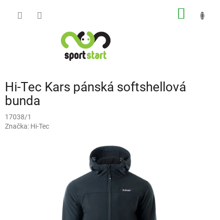
Přejít
NÁKUP
na
obsah
KOŠÍK
Hi-Tec Kars pánská softshellová
bunda
17038/1
Značka:
Hi-Tec