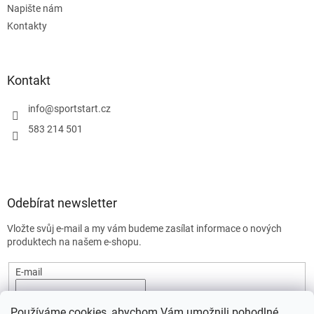
Napište nám
Kontakty
Kontakt
info
@
sportstart.cz
583 214 501
Odebírat newsletter
Vložte svůj e-mail a my vám budeme zasílat informace o nových
produktech na našem e-shopu.
E-mail
Vložením e-mailu souhlasíte s
podmínkami ochrany osobních
Používáme cookies, abychom Vám umožnili pohodlné