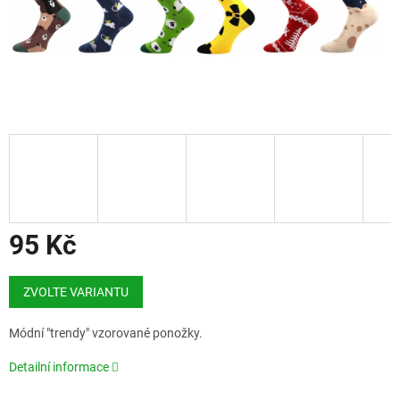
95 Kč
Měrná
cena:
ZVOLTE VARIANTU
Módní "trendy" vzorované ponožky
.
Detailní informace