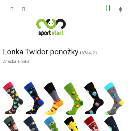
Přejít
NÁKUP
na
obsah
KOŠÍK
Lonka Twidor ponožky
18744/21
Značka:
Lonka