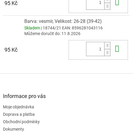
Do 
95 Kč
Barva: vesmír, Velikost: 26-28 (39-42)
Skladem
| 18744/21
EAN:
8596281043116
Můžeme doručit do:
11.8.2026
Do 
95 Kč
Z
á
p
a
Informace pro vás
t
Moje objednávka
í
Doprava a platba
Obchodní podmínky
Dokumenty