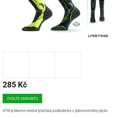
285 Kč
Měrná
cena:
ZVOLTE VARIANTU
STW je Merino vlněná lyžařská podkolenka z jednovrstvého plyše.