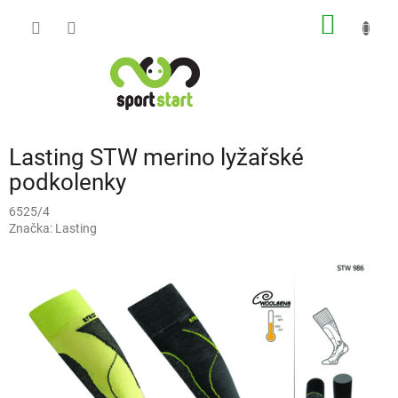
Přejít
NÁKUP
na
obsah
KOŠÍK
Lasting STW merino lyžařské
podkolenky
6525/4
Značka:
Lasting