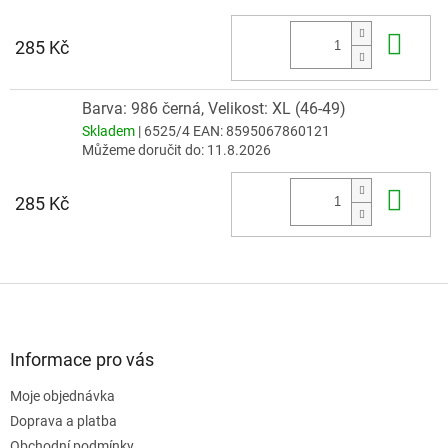
Do 
285 Kč
Barva: 986 černá, Velikost: XL (46-49)
Skladem
| 6525/4
EAN:
8595067860121
Můžeme doručit do:
11.8.2026
Do 
285 Kč
Z
á
p
a
Informace pro vás
t
Moje objednávka
í
Doprava a platba
Obchodní podmínky