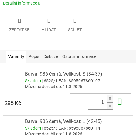
Detailní informace
ZEPTAT SE
HLÍDAT
SDÍLET
Varianty
Popis
Diskuze
Ostatní informace
Barva: 986 černá, Velikost: S (34-37)
Skladem
| 6525/1
EAN:
8595067860107
Můžeme doručit do:
11.8.2026
Do 
285 Kč
Barva: 986 černá, Velikost: L (42-45)
Skladem
| 6525/3
EAN:
8595067860114
Můžeme doručit do:
11.8.2026