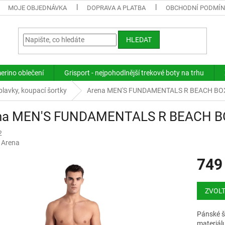
MOJE OBJEDNÁVKA
DOPRAVA A PLATBA
OBCHODNÍ PODMÍ
HLEDAT
merino oblečení
Grisport - nejpohodlnější trekové boty na trhu
lavky, koupací šortky
Arena MEN'S FUNDAMENTALS R BEACH BOXE
na MEN'S FUNDAMENTALS R BEACH BOX
2
:
Arena
749
Měrná
cena:
ZVOLT
Pánské š
materiálu