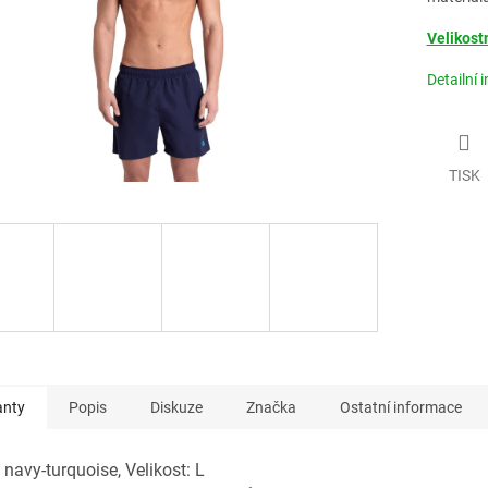
Velikost
Detailní 
TISK
anty
Popis
Diskuze
Značka
Ostatní informace
 navy-turquoise, Velikost: L