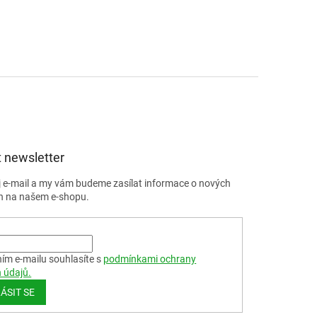
 newsletter
j e-mail a my vám budeme zasílat informace o nových
h na našem e-shopu.
ím e-mailu souhlasíte s
podmínkami ochrany
 údajů.
ÁSIT SE