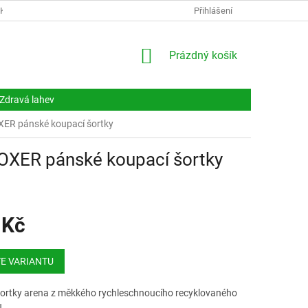
NKY
DOKUMENTY
NAPIŠTE NÁM
Přihlášení
KONTAKTY
NÁKUPNÍ
Prázdný košík
KOŠÍK
Zdravá lahev
R pánské koupací šortky
ER pánské koupací šortky
 Kč
E VARIANTU
ortky arena z měkkého rychleschnoucího recyklovaného
..