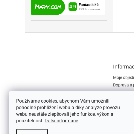
Z
á
p
a
t
Informac
í
Moje objed
Doprava a 
Obchodní 
Dokument
Používáme cookies, abychom Vám umožnili
pohodlné prohlížení webu a díky analýze provozu
Napište n
webu neustále zlepšovali jeho funkce, výkon a
Kontakty
použitelnost.
Další informace