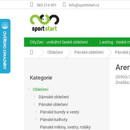
Přejít
583 214 501
info@sportstart.cz
na
obsah
CityZen - unikátní české oblečení
Lasting - české 
Domů
Oblečení
Pánské oblečení
Pánské p
P
Are
o
Přeskočit
s
Kategorie
20503/
kategorie
t
Značka
r
Oblečení
a
Dámské oblečení
n
Pánské oblečení
n
í
Pánské bundy a vesty
p
Pánské kalhoty
a
Pánské mikiny, svetry, roláky