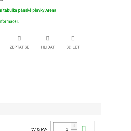
ní tabulka pánské plavky Arena
informace
ZEPTAT SE
HLÍDAT
SDÍLET
Do košíku
749 Kč