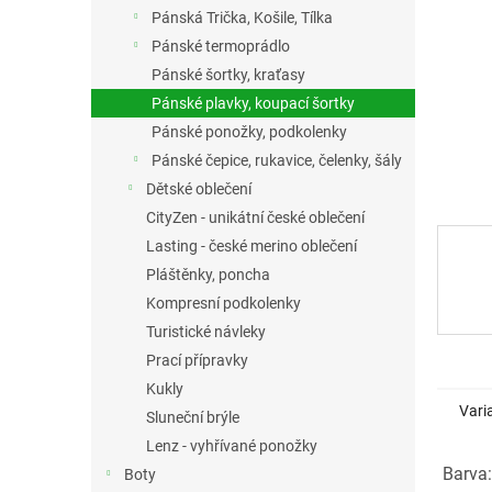
n
Pánská Trička, Košile, Tílka
e
Pánské termoprádlo
l
Pánské šortky, kraťasy
Pánské plavky, koupací šortky
Pánské ponožky, podkolenky
Pánské čepice, rukavice, čelenky, šály
Dětské oblečení
CityZen - unikátní české oblečení
Lasting - české merino oblečení
Pláštěnky, poncha
Kompresní podkolenky
Turistické návleky
Prací přípravky
Kukly
Vari
Sluneční brýle
Lenz - vyhřívané ponožky
Barva:
Boty