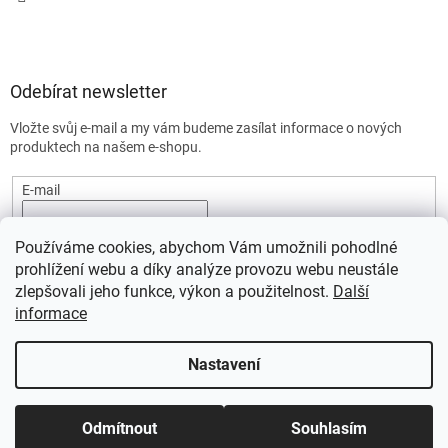
Odebírat newsletter
Vložte svůj e-mail a my vám budeme zasílat informace o nových
produktech na našem e-shopu.
E-mail
Vložením e-mailu souhlasíte s
podmínkami ochrany osobních
Používáme cookies, abychom Vám umožnili pohodlné
údajů.
prohlížení webu a díky analýze provozu webu neustále
PŘIHLÁSIT SE
zlepšovali jeho funkce, výkon a použitelnost.
Další
informace
Nastavení
Vytvořil Shoptet
Odmítnout
Souhlasím
Copyright 2026
SportStart.cz
. Všechna práva vyhrazena.