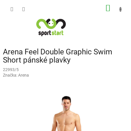
Přejít
NÁKUP
na
obsah
KOŠÍK
Arena Feel Double Graphic Swim
Short pánské plavky
22993/5
Značka:
Arena