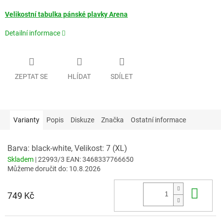
Velikostní tabulka pánské plavky Arena
Detailní informace
ZEPTAT SE
HLÍDAT
SDÍLET
Varianty
Popis
Diskuze
Značka
Ostatní informace
Barva: black-white, Velikost: 7 (XL)
Skladem
| 22993/3
EAN:
3468337766650
Můžeme doručit do:
10.8.2026
Do 
749 Kč