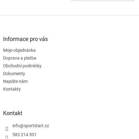
Z
á
p
a
Informace pro vás
t
Moje objednávka
í
Doprava a platba
Obchodní podmínky
Dokumenty
Napište nám
Kontakty
Kontakt
info
@
sportstart.cz
583 214 501