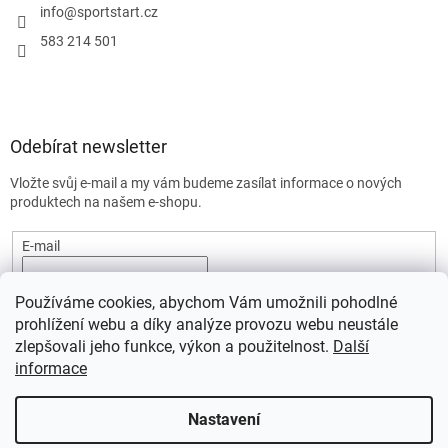
info
@
sportstart.cz
583 214 501
Odebírat newsletter
Vložte svůj e-mail a my vám budeme zasílat informace o nových
produktech na našem e-shopu.
E-mail
Vložením e-mailu souhlasíte s
podmínkami ochrany osobních
Používáme cookies, abychom Vám umožnili pohodlné
údajů.
prohlížení webu a díky analýze provozu webu neustále
PŘIHLÁSIT SE
zlepšovali jeho funkce, výkon a použitelnost.
Další
informace
Nastavení
Vytvořil Shoptet