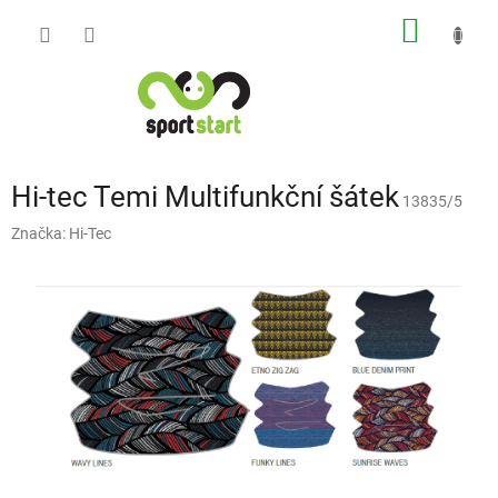
Přejít
NÁKUP
na
obsah
KOŠÍK
Hi-tec Temi Multifunkční šátek
13835/5
Značka:
Hi-Tec