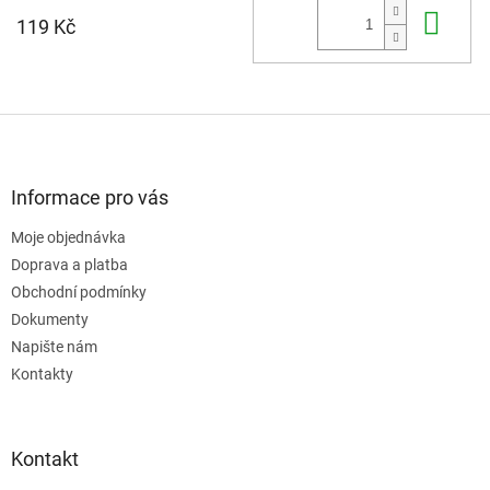
Do 
119 Kč
Z
á
p
a
Informace pro vás
t
Moje objednávka
í
Doprava a platba
Obchodní podmínky
Dokumenty
Napište nám
Kontakty
Kontakt