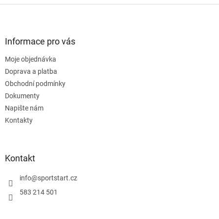
Z
á
p
a
Informace pro vás
t
Moje objednávka
í
Doprava a platba
Obchodní podmínky
Dokumenty
Napište nám
Kontakty
Kontakt
info
@
sportstart.cz
583 214 501