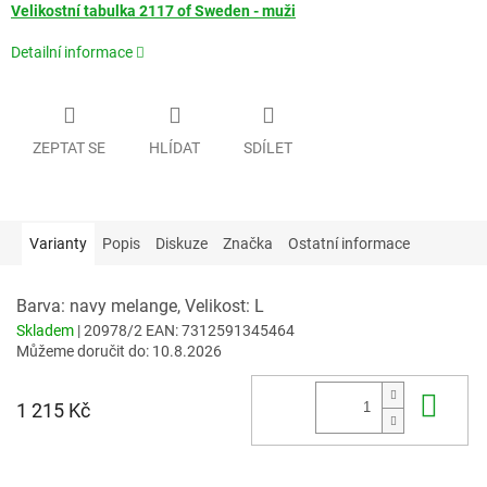
Velikostní tabulka 2117 of Sweden - muži
Detailní informace
ZEPTAT SE
HLÍDAT
SDÍLET
Varianty
Popis
Diskuze
Značka
Ostatní informace
Barva: navy melange, Velikost: L
Skladem
| 20978/2
EAN:
7312591345464
Můžeme doručit do:
10.8.2026
Do 
1 215 Kč