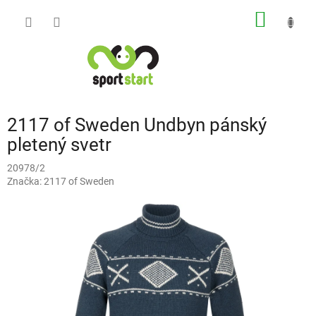
Přejít
NÁKUP
na
obsah
KOŠÍK
2117 of Sweden Undbyn pánský
pletený svetr
20978/2
Značka:
2117 of Sweden