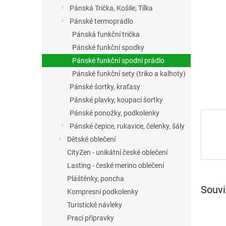
n
Pánská Trička, Košile, Tílka
e
Pánské termoprádlo
l
Pánská funkční trička
Pánské funkční spodky
Pánské funkční spodní prádlo
Pánské funkční sety (triko a kalhoty)
Pánské šortky, kraťasy
Pánské plavky, koupací šortky
Pánské ponožky, podkolenky
Pánské čepice, rukavice, čelenky, šály
Dětské oblečení
CityZen - unikátní české oblečení
Lasting - české merino oblečení
Pláštěnky, poncha
Souvi
Kompresní podkolenky
Turistické návleky
Prací přípravky