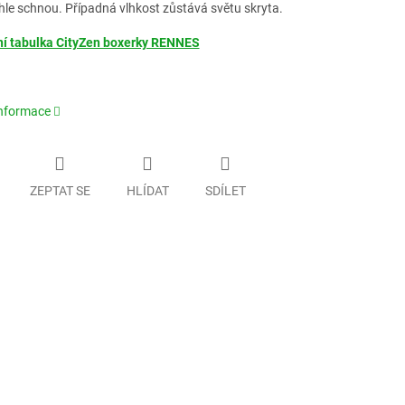
hle schnou. Případná vlhkost zůstává světu skryta.
ní tabulka CityZen boxerky RENNES
informace
ZEPTAT SE
HLÍDAT
SDÍLET