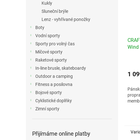
Kukly
Sluneční brýle
Lenz - vyhřívané ponožky
Boty
Vodní sporty
CRAFT
Sporty pro volný čas
Wind
Míčové sporty
boxer
Raketové sporty
In-line brusle, skateboardy
1 09
Outdoor a camping
Fitness a posilovna
Pánsk
Bojové sporty
propr
Cyklistické doplňky
membr
Zimní sporty
Veliko
muži
Vari
Přijímáme online platby