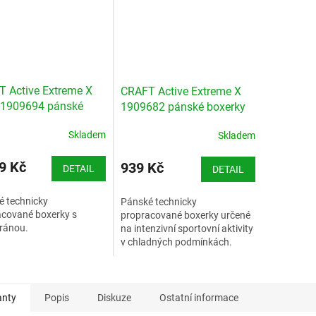
A
 Active Extreme X
CRAFT Active Extreme X
 1909694 pánské
1909682 pánské boxerky
ky
Skladem
Skladem
9 Kč
939 Kč
DETAIL
DETAIL
é technicky
Pánské technicky
acované boxerky s
propracované boxerky určené
ánou.
na intenzivní sportovní aktivity
v chladných podmínkách.
stní tabulka Craft -
Velikostní tabulka Craft -
muži
anty
Popis
Diskuze
Ostatní informace