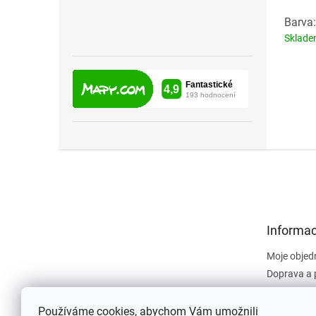
Barva:
Sklad
Z
á
p
a
t
Informac
í
Moje objed
Doprava a 
Obchodní 
Dokument
Používáme cookies, abychom Vám umožnili