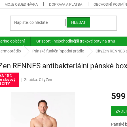
MOJE OBJEDNÁVKA
DOPRAVA A PLATBA
OBCHODNÍ PODMÍ
HLEDAT
merino oblečení
Grisport - nejpohodlnější trekové boty na trhu
termoprádlo
Pánské funkční spodní prádlo
CityZen RENNES an
Zen RENNES antibakteriální pánské box
VA 15 %
Značka:
CityZen
te slevový
d CITY
599
Měrná
cena:
ZVOLT
Pánské b