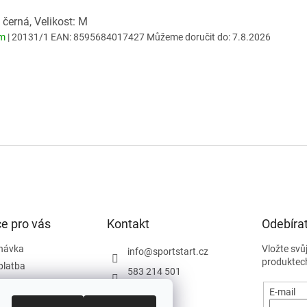
 černá, Velikost: M
em
| 20131/1
EAN:
8595684017427
Můžeme doručit do:
7.8.2026
e pro vás
Kontakt
Odebírat
návka
Vložte svů
info
@
sportstart.cz
produktec
platba
583 214 501
podmínky
E-mail
y