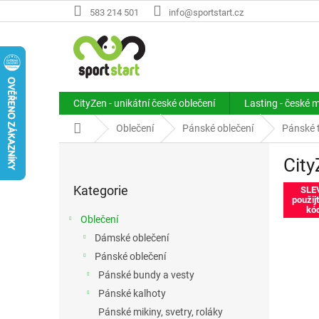
Přejít
583 214 501
info@sportstart.cz
na
obsah
CityZen - unikátní české oblečení
Lasting - české 
Domů
Oblečení
Pánské oblečení
Pánské 
P
City
o
Přeskočit
s
Kategorie
kategorie
SLE
t
použij
r
kó
Oblečení
a
Dámské oblečení
n
Pánské oblečení
n
í
Pánské bundy a vesty
p
Pánské kalhoty
a
Pánské mikiny, svetry, roláky