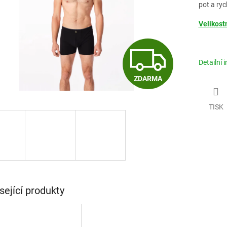
pot a ryc
Velikost
Z
Detailní 
ZDARMA
D
TISK
A
R
M
sející produkty