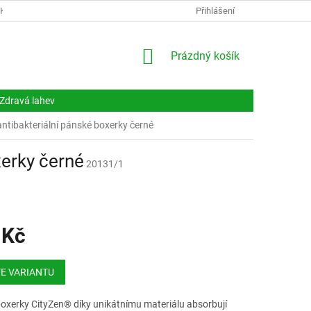
NKY
DOKUMENTY
NAPIŠTE NÁM
Přihlášení
KONTAKTY
NÁKUPNÍ
Prázdný košík
KOŠÍK
Zdravá lahev
tibakteriální pánské boxerky černé
erky černé
20131/1
 Kč
E VARIANTU
oxerky CityZen® díky unikátnímu materiálu absorbují