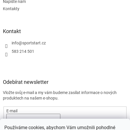
Napište nám
Kontakty
Kontakt
info
@
sportstart.cz
583 214 501
Odebírat newsletter
Vložte svůj e-mail a my vám budeme zasílat informace o nových
produktech na našem e-shopu.
E-mail
Vložením e-mailu souhlasíte s
podmínkami ochrany osobních
Používáme cookies, abychom Vám umožnili pohodlné
údajů.