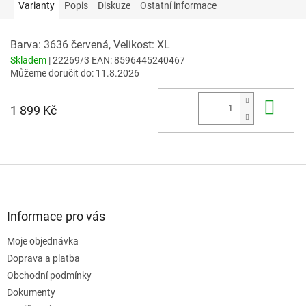
Varianty
Popis
Diskuze
Ostatní informace
Barva: 3636 červená, Velikost: XL
Skladem
| 22269/3
EAN:
8596445240467
Můžeme doručit do:
11.8.2026
Do 
1 899 Kč
Z
á
p
a
Informace pro vás
t
Moje objednávka
í
Doprava a platba
Obchodní podmínky
Dokumenty