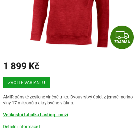
Z
ZDARMA
D
A
1 899 Kč
R
Měrná
cena:
ZVOLTE VARIANTU
M
A
AMIR pánské zesílené vlněné triko. Dvouvrstvý úplet z jemné merino
vlny 17 mikronů a akrylového vlákna.
Velikostní tabulka Lasting - muži
Detailní informace