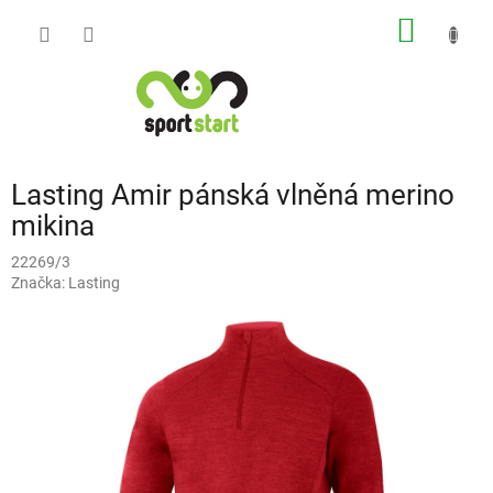
Přejít
NÁKUP
na
obsah
KOŠÍK
Lasting Amir pánská vlněná merino
mikina
22269/3
Značka:
Lasting