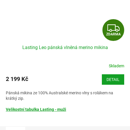
Z
ZDARMA
D
Lasting Leo pánská vlněná merino mikina
A
R
Skladem
M
2 199 Kč
DETAIL
A
Pánská mikina ze 100% Australské merino vlny s rolákem na
krátký zip.
Velikostní tabulka Lasting - muži