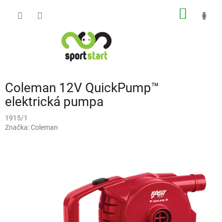
Přejít
NÁKUP
na
obsah
KOŠÍK
Coleman 12V QuickPump™
elektrická pumpa
1915/1
Značka:
Coleman