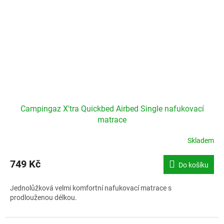
Campingaz X'tra Quickbed Airbed Single nafukovací
matrace
Skladem
749 Kč
Do košíku
Jednolůžková velmi komfortní nafukovací matrace s
prodlouženou délkou.