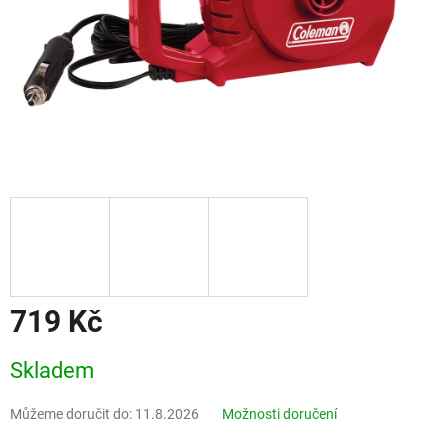
719 Kč
Měrná
Skladem
cena:
Můžeme doručit do:
11.8.2026
Možnosti doručení