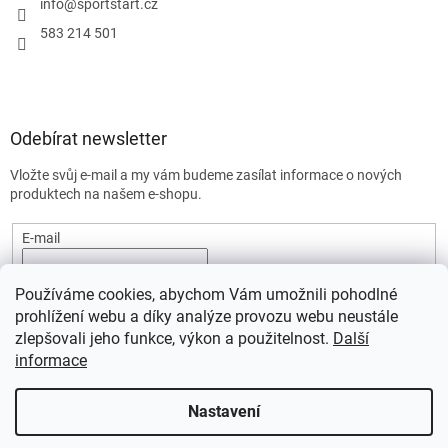
info
@
sportstart.cz
583 214 501
Odebírat newsletter
Vložte svůj e-mail a my vám budeme zasílat informace o nových
produktech na našem e-shopu.
E-mail
Vložením e-mailu souhlasíte s
podmínkami ochrany osobních
Používáme cookies, abychom Vám umožnili pohodlné
údajů.
prohlížení webu a díky analýze provozu webu neustále
PŘIHLÁSIT SE
zlepšovali jeho funkce, výkon a použitelnost.
Další
informace
Nastavení
Vytvořil Shoptet