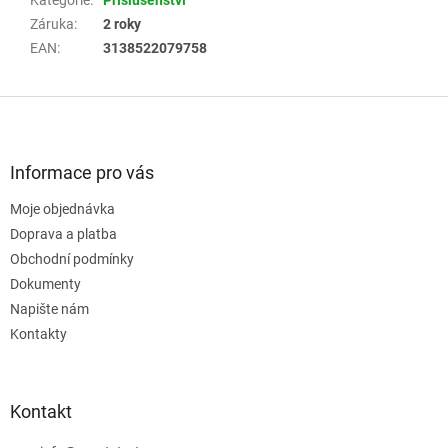
Kategorie
:
Příslušenství
Záruka
:
2 roky
EAN
:
3138522079758
Z
á
p
a
Informace pro vás
t
Moje objednávka
í
Doprava a platba
Obchodní podmínky
Dokumenty
Napište nám
Kontakty
Kontakt