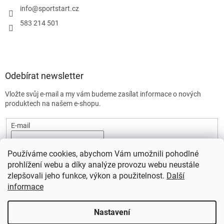
info
@
sportstart.cz
583 214 501
Odebírat newsletter
Vložte svůj e-mail a my vám budeme zasílat informace o nových
produktech na našem e-shopu.
E-mail
Vložením e-mailu souhlasíte s
podmínkami ochrany osobních
Používáme cookies, abychom Vám umožnili pohodlné
údajů.
prohlížení webu a díky analýze provozu webu neustále
PŘIHLÁSIT SE
zlepšovali jeho funkce, výkon a použitelnost.
Další
informace
Nastavení
Vytvořil Shoptet