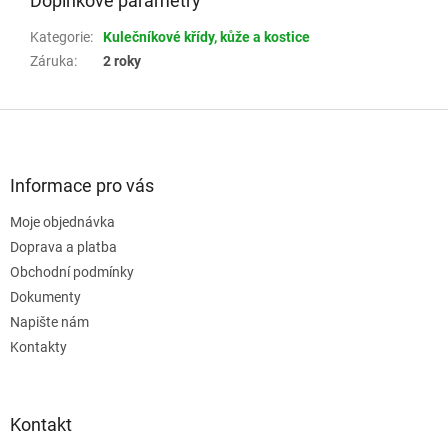
Doplňkové parametry
Kategorie
:
Kulečníkové křídy, kůže a kostice
Záruka
:
2 roky
Z
á
p
a
Informace pro vás
t
Moje objednávka
í
Doprava a platba
Obchodní podmínky
Dokumenty
Napište nám
Kontakty
Kontakt