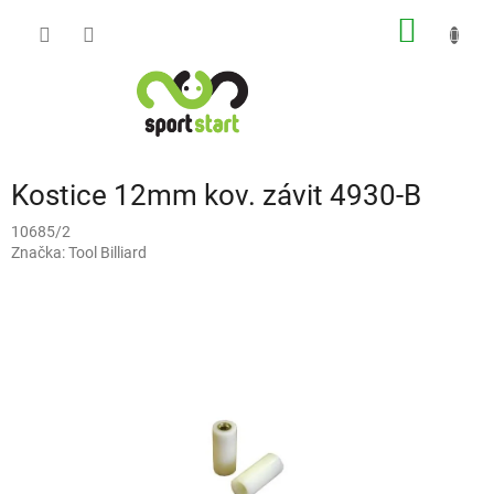
Přejít
NÁKUP
na
obsah
KOŠÍK
Kostice 12mm kov. závit 4930-B
10685/2
Značka:
Tool Billiard